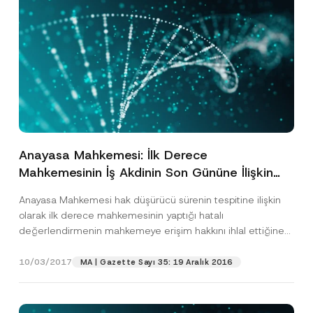
i
anladım.
v
Bu iletişim formunu göndererek,
aydınlatma
A
a
p
metni
nde açıklanan şekilde kişisel verilerimin
c
p
işlenmesine izin veriyorum.
y
r
N
o
o
GÖNDER
v
t
e
i
*
c
e
*
Anayasa Mahkemesi: İlk Derece
Mahkemesinin İş Akdinin Son Gününe İlişkin
Çelişen İfadeleri Adil Yargılanma Hakkını İhlal
Anayasa Mahkemesi hak düşürücü sürenin tespitine ilişkin
Etmektedir
olarak ilk derece mahkemesinin yaptığı hatalı
değerlendirmenin mahkemeye erişim hakkını ihlal ettiğine
karar vermiştir. Anayasa Mahkemesi...
[Devamını Oku]
10/03/2017
MA | Gazette Sayı 35: 19 Aralık 2016