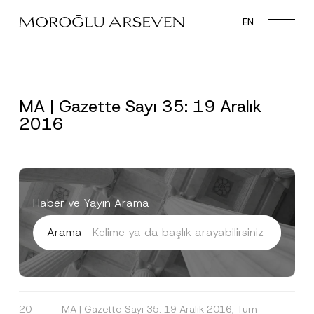
Skip
EN
to
main
content
MA | Gazette Sayı 35: 19 Aralık
2016
Haber ve Yayın Arama
Arama
20
MA | Gazette Sayı 35: 19 Aralık 2016, Tüm