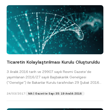
Ticaretin Kolaylaştırılması Kurulu Oluşturuldu
3 Aralık 2016 tarih ve 29907 sayılı Resmi Gazete’de
yayımlanan 2016/27 sayılı Başbakanlık Genelgesi
(“Genelge”) ile Bakanlar Kurulu tarafından 29 Şubat 2016
tarihinde...
[Devamını Oku]
F
Ad
*
i
24/03/2017
MA | Gazette Sayı 35: 19 Aralık 2016
r
m
a
Soyad
*
N