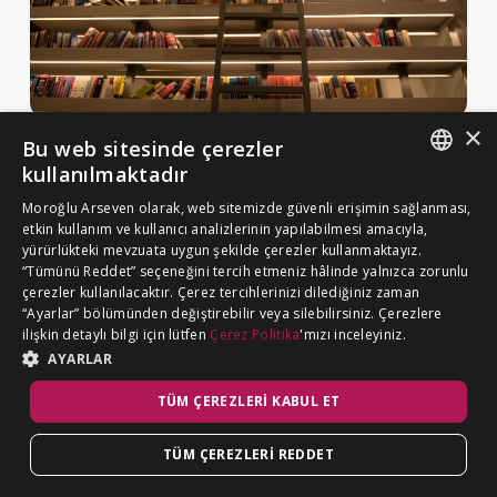
×
Bu web sitesinde çerezler
Haberler ve Yayınlar
kullanılmaktadır
Yayınlar
ENGLISH
Moroğlu Arseven olarak, web sitemizde güvenli erişimin sağlanması,
MA Gazette
etkin kullanım ve kullanıcı analizlerinin yapılabilmesi amacıyla,
TURKISH
yürürlükteki mevzuata uygun şekilde çerezler kullanmaktayız.
Kariyer
“Tümünü Reddet” seçeneğini tercih etmeniz hâlinde yalnızca zorunlu
çerezler kullanılacaktır. Çerez tercihlerinizi dilediğiniz zaman
“Ayarlar” bölümünden değiştirebilir veya silebilirsiniz. Çerezlere
Çerez Politikası
ilişkin detaylı bilgi için lütfen
Çerez Politika
'mızı inceleyiniz.
BİZE ULAŞIN
Aydınlatma Metni
AYARLAR
TÜM ÇEREZLERI KABUL ET
TÜM ÇEREZLERI REDDET
©
MOROĞLU ARSEVEN
2026. Tüm hakkı saklıdır.