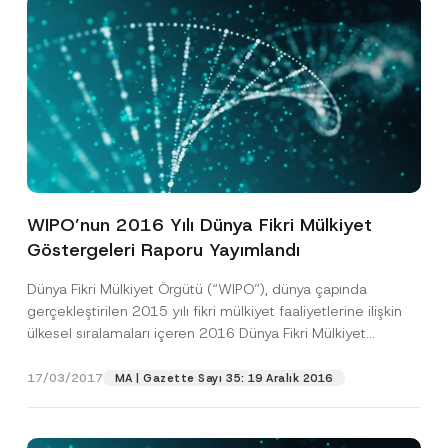
o
t
i
Firma
c
e
*
Pozisyon
E-Posta Adresi
*
WIPO’nun 2016 Yılı Dünya Fikri Mülkiyet
Telefon Numarası
*
Göstergeleri Raporu Yayımlandı
Dünya Fikri Mülkiyet Örgütü (“WIPO”), dünya çapında
Konu
*
gerçekleştirilen 2015 yılı fikri mülkiyet faaliyetlerine ilişkin
ülkesel sıralamaları içeren 2016 Dünya Fikri Mülkiyet
Göstergeleri Raporu’nu...
[Devamını Oku]
17/03/2017
MA | Gazette Sayı 35: 19 Aralık 2016
Bu iletişim formu aracılığıyla sağlanan kişisel
P
r
verilerle ilgili
aydınlatma metni
ni okudum ve