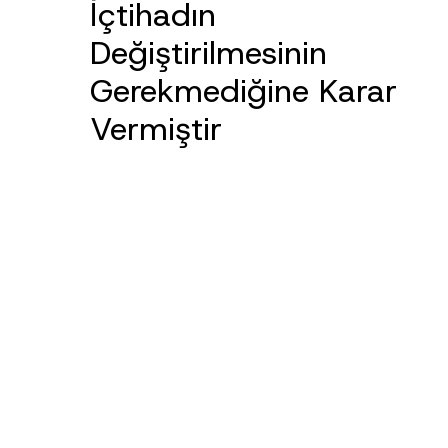
İçtihadın
Değiştirilmesinin
Ad
*
Gerekmediğine Karar
Vermiştir
Firma
E-Posta Adresi
*
Konu
*