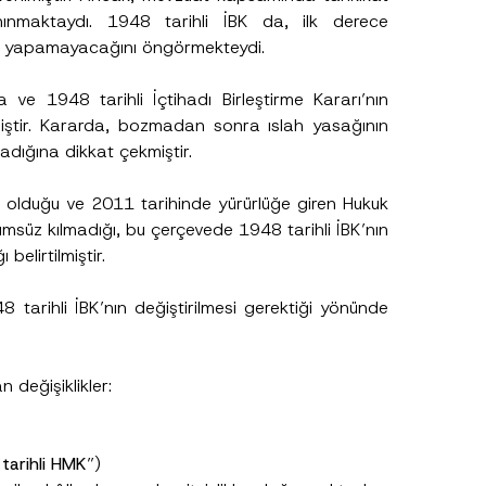
ınmaktaydı. 1948 tarihli İBK da, ilk derece
ah yapamayacağını öngörmekteydi.
A
p
e 1948 tarihli İçtihadı Birleştirme Kararı’nın
p
r
miştir. Kararda, bozmadan sonra ıslah yasağının
o
dığına dikkat çekmiştir.
v
e
A
d
e olduğu ve 2011 tarihinde yürürlüğe giren Hukuk
r
msüz kılmadığı, bu çerçevede 1948 tarihli İBK’nın
e
s
elirtilmiştir.
i
*
 tarihli İBK’nın değiştirilmesi gerektiği yönünde
 değişiklikler:
tarihli HMK
”)