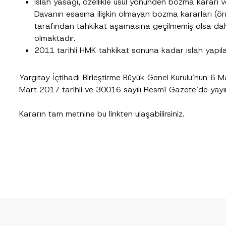
Islah yasağı, özellikle usul yönünden bozma kararı ver
cılığıyla sağlanan kişisel verilerle ilgili
aydınlatma metni
ni okudum ve anladım
Davanın esasına ilişkin olmayan bozma kararları (örn
u göndererek,
aydınlatma metni
nde açıklanan şekilde kişisel verilerimin işlenme
tarafından tahkikat aşamasına geçilmemiş olsa dahi
olmaktadır.
GÖNDER
2011 tarihli HMK tahkikat sonuna kadar ıslah yapıla
Yargıtay İçtihadı Birleştirme Büyük Genel Kurulu’nun 6 
Mart 2017 tarihli ve 30016 sayılı Resmî Gazete’de yayım
Kararın tam metnine bu
linkten
ulaşabilirsiniz.