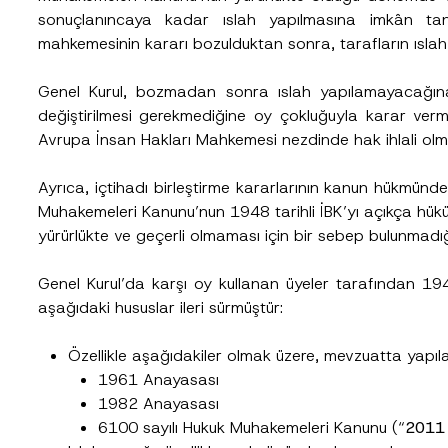
sonuçlanıncaya kadar ıslah yapılmasına imkân tan
mahkemesinin kararı bozulduktan sonra, tarafların ısl
Soyad
*
Genel Kurul, bozmadan sonra ıslah yapılamayacağına v
değiştirilmesi gerekmediğine oy çokluğuyla karar ver
Avrupa İnsan Hakları Mahkemesi nezdinde hak ihlali olma
Pozisyon
Ayrıca, içtihadı birleştirme kararlarının kanun hükmünd
Muhakemeleri Kanunu’nun 1948 tarihli İBK’yı açıkça hükü
Telefon Numarası
*
yürürlükte ve geçerli olmaması için bir sebep bulunmadığı b
Genel Kurul’da karşı oy kullanan üyeler tarafından 1948
aşağıdaki hususlar ileri sürmüştür:
Özellikle aşağıdakiler olmak üzere, mevzuatta yapılan
1961 Anayasası
1982 Anayasası
6100 sayılı Hukuk Muhakemeleri Kanunu (“
2011 