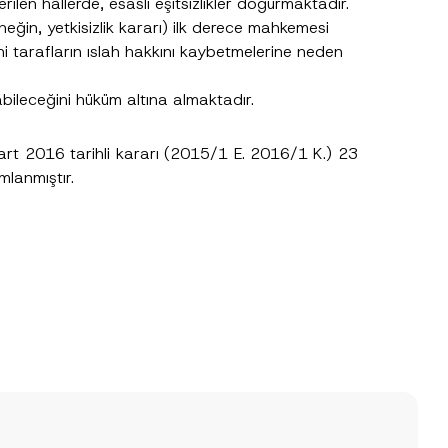
ilen hâllerde, esaslı eşitsizlikler doğurmaktadır.
.
eğin, yetkisizlik kararı) ilk derece mahkemesi
sine izin veriyorum.
 tarafların ıslah hakkını kaybetmelerine neden
bileceğini hüküm altına almaktadır.
Mart 2016 tarihli kararı (2015/1 E. 2016/1 K.) 23
lanmıştır.