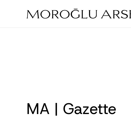
Skip
to
main
content
MA | Gazette