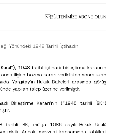
BÜLTENİMİZE ABONE OLUN
ağı Yönündeki 1948 Tarihli İçtihadın
 Kurul
”), 1948 tarihli içtihadı birleştirme kararının
rına ilişkin bozma kararı verildikten sonra ıslah
onuda Yargıtay’ın Hukuk Daireleri arasında görüş
önünde yapılan talep üzerine verilmiştir.
dı Birleştirme Kararı’nın (“
1948 tarihli İBK
“)
ştir.
 tarihli İBK, mülga 1086 sayılı Hukuk Usulü
erilmiştir. Ancak, mevzuat kapsamında tahkikat