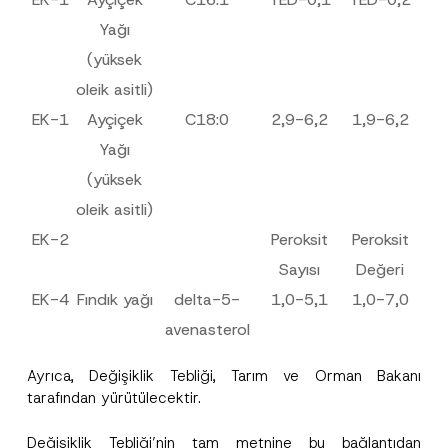
Yağı
Konu
*
(yüksek
oleik asitli)
EK-1
Ayçiçek
C18:0
2,9-6,2
1,9-6,2
Yağı
(yüksek
Bu iletişim formu aracılığıyla sağlanan kişisel
P
r
verilerle ilgili
aydınlatma metni
ni okudum ve
oleik asitli)
i
anladım.
v
EK-2
Peroksit
Peroksit
Bu iletişim formunu göndererek,
aydınlatma
A
a
p
metni
nde açıklanan şekilde kişisel verilerimin
c
Sayısı
Değeri
p
işlenmesine izin veriyorum.
y
r
N
EK-4
Fındık yağı
delta-5-
1,0-5,1
1,0-7,0
o
o
GÖNDER
v
t
avenasterol
e
i
*
c
e
Ayrıca, Değişiklik Tebliği, Tarım ve Orman Bakanı
*
tarafından yürütülecektir.
Değişiklik Tebliği’nin tam metnine bu
bağlantıdan