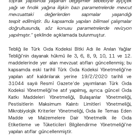
toprak yapısında yaşanan değişimler sebebiyle ayçiçek
yağı ve fındık yağına ilişkin bazı parametrelerde mevcut
mevzuattaki değerlerden sapmalar yaşandığı
tespit edilmiştir. Bu kapsamda yapılan bilimsel çalışmalar
doğrultusunda, söz konusu parametrelerde revizyon
yapılmıştır.”
şeklinde açıklamada bulunmuştur.
Tebliğ ile Türk Gıda Kodeksi Bitki Adı ile Anılan Yağlar
Tebliği’nin dayanak hükmü ile 3, 6, 8, 9, 10, 11 ve 12.
maddelerinde yer alan mevzuat atıfları güncellenmiş; bu
kapsamda eski tarihli Türk Gıda Kodeksi Yönetmeliği’ne
yapılan atıf kaldırılarak yerine 19/2/2020 tarihli ve
31044 sayılı Resmî Gazete’de yayımlanan Türk Gıda
Kodeksi Yönetmeliği’ne atıf yapılmış, ayrıca güncel Gıda
Katkı Maddeleri Yönetmeliği, Bulaşanlar Yönetmeliği,
Pestisitlerin Maksimum Kalıntı Limitleri Yönetmeliği,
Mikrobiyolojik Kriterler Yönetmeliği, Gıda ile Temas Eden
Madde ve Malzemelere Dair Yönetmelik ile Gıda
Etiketleme ve Tüketicileri Bilgilendirme Yönetmeliği’ne
yapılan atıflar güncellenmiştir.