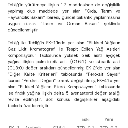
Tebliğ’in yürütmeye ilişkin 17. maddesinde de değişiklik
yapılmış olup maddede yer alan “Gıda, Tarım ve
Hayvancılık Bakanı” ibaresi, güncel bakanlık yapılanmasına
uygun olarak “Tarım ve Orman Bakanı” şeklinde
güncellenmiştir.
P
Ad
*
o
z
Tebliğ ile Tebliğ’in EK-1’inde yer alan “Bitkisel Yağların
i
Gaz Likit Kromatografi ile Tespit Edilen Yağ Asitleri
s
Soyad
*
y
Kompozisyonu” tablosunda yüksek oleik asitli ayçiçek
o
yağına ilişkin palmitoleik asit (C16:1) ve stearik asit
n
F
(C18:0) değer aralıkları güncellenmiş; EK-2’de yer alan
Firma
i
“Diğer Kalite Kriterleri” tablosunda “Peroksit Sayısı”
r
ibaresi “Peroksit Değeri” olarak değiştirilmiş; EK-4’te yer
m
a
alan “Bitkisel Yağların Sterol Kompozisyonu” tablosunda
Pozisyon
E
ise fındık yağına ilişkin delta-5-avenasterol değer aralığı
-
P
revize edilmiştir. Söz konusu değişiklikler aşağıdaki
o
tabloda özetlenmiştir.
E-Posta Adresi
*
s
t
a
Eski
Yeni
Telefon Numarası
*
EK-1
Ayçiçek
C16:1
TED-0,1
TED-0,2