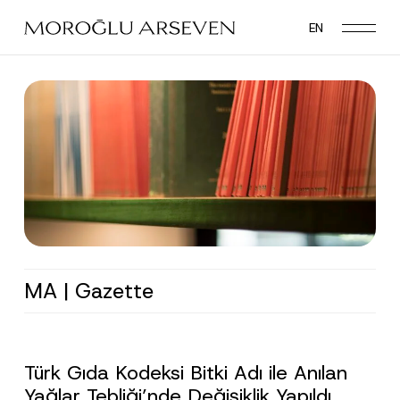
Skip
EN
to
main
content
MA | Gazette
Türk Gıda Kodeksi Bitki Adı ile Anılan
Yağlar Tebliği’nde Değişiklik Yapıldı