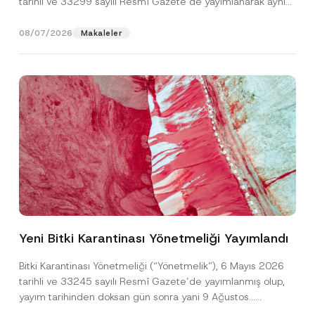
tarihli ve 33299 sayılı Resmî Gazete’de yayımlanarak aynı
gün yürürlüğe...
[Devamını Oku]
08/07/2026
Makaleler
E
Ad
*
-
P
Yeni Bitki Karantinası Yönetmeliği Yayımlandı
o
s
Soyad
*
t
Bitki Karantinası Yönetmeliği (“Yönetmelik”), 6 Mayıs 2026
a
tarihli ve 33245 sayılı Resmî Gazete’de yayımlanmış olup,
P
o
yayım tarihinden doksan gün sonra yani 9 Ağustos...
Firma
z
[Devamını Oku]
i