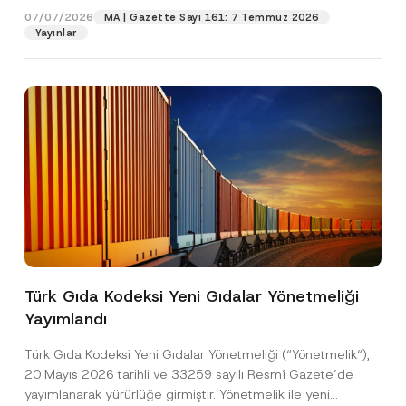
s
07/07/2026
MA | Gazette Sayı 161: 7 Temmuz 2026
y
Yayınlar
Pozisyon
o
n
*
E-Posta Adresi
*
Telefon Numarası
*
Konu
*
Türk Gıda Kodeksi Yeni Gıdalar Yönetmeliği
Yayımlandı
Bu iletişim formu aracılığıyla sağlanan kişisel
P
r
verilerle ilgili
aydınlatma metni
ni okudum ve
Türk Gıda Kodeksi Yeni Gıdalar Yönetmeliği (“Yönetmelik“),
i
anladım.
v
20 Mayıs 2026 tarihli ve 33259 sayılı Resmî Gazete’de
Bu iletişim formunu göndererek,
aydınlatma
A
a
yayımlanarak yürürlüğe girmiştir. Yönetmelik ile yeni
p
metni
nde açıklanan şekilde kişisel verilerimin
c