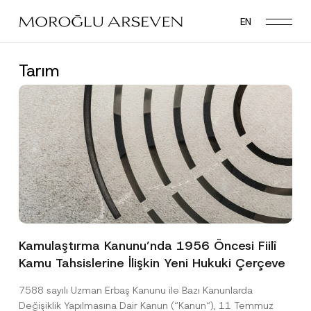
Skip
EN
to
main
content
Tarım
Kamulaştırma Kanunu’nda 1956 Öncesi Fiilî
Kamu Tahsislerine İlişkin Yeni Hukuki Çerçeve
7588 sayılı Uzman Erbaş Kanunu ile Bazı Kanunlarda
Değişiklik Yapılmasına Dair Kanun (“Kanun“), 11 Temmuz