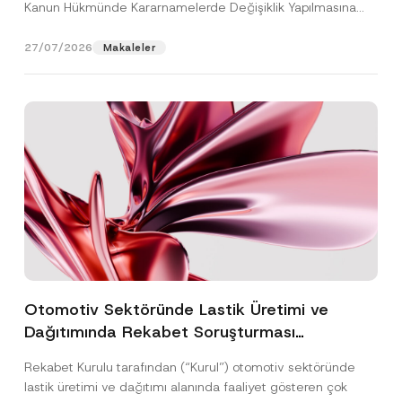
Kanun Hükmünde Kararnamelerde Değişiklik Yapılmasına
Dair...
[Devamını Oku]
27/07/2026
Makaleler
Otomotiv Sektöründe Lastik Üretimi ve
Dağıtımında Rekabet Soruşturması
Sonuçlandı: Toplam 3,6 Milyar TL İdari Para
Rekabet Kurulu tarafından (“Kurul”) otomotiv sektöründe
Cezasına Hükmedilmiştir
lastik üretimi ve dağıtımı alanında faaliyet gösteren çok