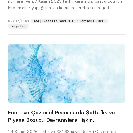
numaralı ve 27 Kasım 2025 tarihli kararında, başvurucunun
icra emrine yaptığı itirazın kabul edilerek icranın geri
bırakılmasına karar...
[Devamını Oku]
07/07/2026
MA | Gazette Sayı 161: 7 Temmuz 2026
Yayınlar
Enerji ve Çevresel Piyasalarda Şeffaflık ve
Piyasa Bozucu Davranışlara İlişkin
Yönetmelik’in Yürürlük Tarihi Ertelendi
14 Şubat 2026 tarihli ve 33168 sayılı Resmî Gazete’de