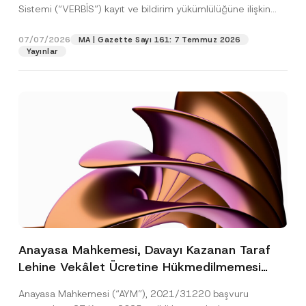
Sistemi (“VERBİS”) kayıt ve bildirim yükümlülüğüne ilişkin
eşikler Kişisel...
[Devamını Oku]
07/07/2026
MA | Gazette Sayı 161: 7 Temmuz 2026
Yayınlar
Anayasa Mahkemesi, Davayı Kazanan Taraf
Lehine Vekâlet Ücretine Hükmedilmemesi
Nedeniyle Mahkemeye Erişim Hakkının İhlal
Anayasa Mahkemesi (“AYM”), 2021/31220 başvuru
Edildiğine Karar Verdi