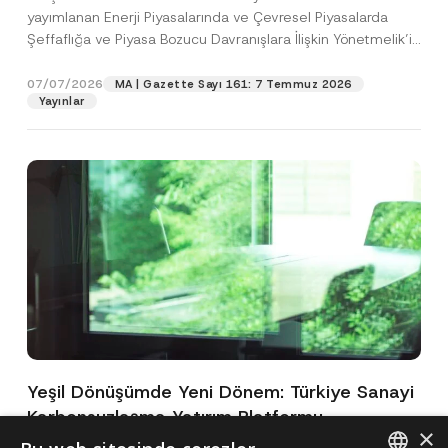
yayımlanan Enerji Piyasalarında ve Çevresel Piyasalarda
Şeffaflığa ve Piyasa Bozucu Davranışlara İlişkin Yönetmelik’in
(“Yönetmelik”)...
[Devamını Oku]
07/07/2026
MA | Gazette Sayı 161: 7 Temmuz 2026
Yayınlar
Yeşil Dönüşümde Yeni Dönem: Türkiye Sanayi
Karbonsuzlaşma Yatırım Platformu
×
Oluşturuldu