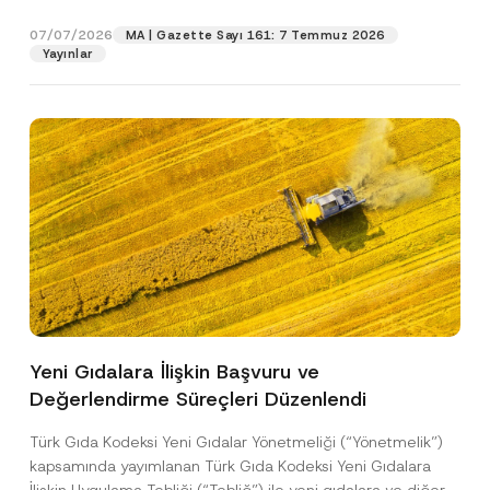
p
işlenmesine izin veriyorum.
y
gıdalara...
[Devamını Oku]
r
N
07/07/2026
o
MA | Gazette Sayı 161: 7 Temmuz 2026
o
GÖNDER
v
Yayınlar
t
e
i
*
c
e
*
Yeni Gıdalara İlişkin Başvuru ve
Değerlendirme Süreçleri Düzenlendi
Türk Gıda Kodeksi Yeni Gıdalar Yönetmeliği (“Yönetmelik”)
kapsamında yayımlanan Türk Gıda Kodeksi Yeni Gıdalara