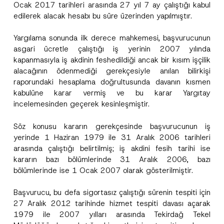
Ocak 2017 tarihleri arasında 27 yıl 7 ay çalıştığı kabul
edilerek alacak hesabı bu süre üzerinden yapılmıştır.
Yargılama sonunda ilk derece mahkemesi, başvurucunun
asgari ücretle çalıştığı iş yerinin 2007 yılında
kapanmasıyla iş akdinin feshedildiği ancak bir kısım işçilik
alacağının ödenmediği gerekçesiyle anılan bilirkişi
raporundaki hesaplama doğrultusunda davanın kısmen
kabulüne karar vermiş ve bu karar Yargıtay
incelemesinden geçerek kesinleşmiştir.
Söz konusu kararın gerekçesinde başvurucunun iş
yerinde 1 Haziran 1979 ile 31 Aralık 2006 tarihleri
arasında çalıştığı belirtilmiş; iş akdini fesih tarihi ise
kararın bazı bölümlerinde 31 Aralık 2006, bazı
bölümlerinde ise 1 Ocak 2007 olarak gösterilmiştir.
F
Ad
*
i
Başvurucu, bu defa sigortasız çalıştığı sürenin tespiti için
r
m
27 Aralık 2012 tarihinde hizmet tespiti davası açarak
a
Soyad
*
1979 ile 2007 yılları arasında Tekirdağ Tekel
A
d