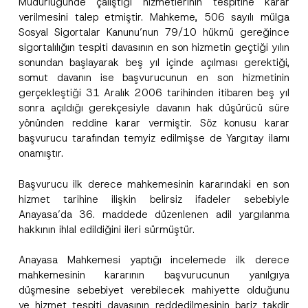
Müdürlüğünde çalıştığı hizmetlerinin tespitine karar
T
verilmesini talep etmiştir. Mahkeme, 506 sayılı mülga
e
Firma
l
Sosyal Sigortalar Kanunu’nun 79/10 hükmü gereğince
e
sigortalılığın tespiti davasının en son hizmetin geçtiği yılın
f
o
sonundan başlayarak beş yıl içinde açılması gerektiği,
Pozisyon
n
somut davanın ise başvurucunun en son hizmetinin
gerçekleştiği 31 Aralık 2006 tarihinden itibaren beş yıl
sonra açıldığı gerekçesiyle davanın hak düşürücü süre
E-Posta Adresi
*
yönünden reddine karar vermiştir. Söz konusu karar
başvurucu tarafından temyiz edilmişse de Yargıtay ilamı
onamıştır.
Telefon Numarası
*
Başvurucu ilk derece mahkemesinin kararındaki en son
Konu
*
hizmet tarihine ilişkin belirsiz ifadeler sebebiyle
Anayasa’da 36. maddede düzenlenen adil yargılanma
hakkının ihlal edildiğini ileri sürmüştür.
Anayasa Mahkemesi yaptığı incelemede ilk derece
mahkemesinin kararının başvurucunun yanılgıya
düşmesine sebebiyet verebilecek mahiyette olduğunu
Bu iletişim formu aracılığıyla sağlanan kişisel
P
r
verilerle ilgili
aydınlatma metni
ni okudum ve
ve hizmet tespiti davasının reddedilmesinin bariz takdir