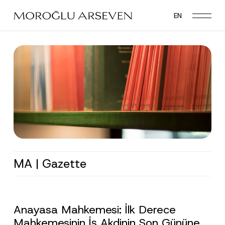
Skip
EN
to
main
content
MA | Gazette
Anayasa Mahkemesi: İlk Derece
Mahkemesinin İş Akdinin Son Gününe