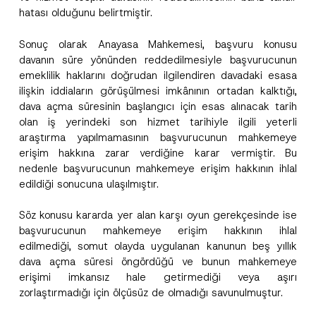
i
anladım.
hatası olduğunu belirtmiştir.
v
Bu iletişim formunu göndererek,
aydınlatma
A
a
p
metni
nde açıklanan şekilde kişisel verilerimin
c
Sonuç olarak Anayasa Mahkemesi, başvuru konusu
p
işlenmesine izin veriyorum.
y
r
N
davanın süre yönünden reddedilmesiyle başvurucunun
o
o
emeklilik haklarını doğrudan ilgilendiren davadaki esasa
GÖNDER
v
t
e
ilişkin iddiaların görüşülmesi imkânının ortadan kalktığı,
i
*
c
dava açma süresinin başlangıcı için esas alınacak tarih
e
olan iş yerindeki son hizmet tarihiyle ilgili yeterli
*
araştırma yapılmamasının başvurucunun mahkemeye
erişim hakkına zarar verdiğine karar vermiştir. Bu
nedenle başvurucunun mahkemeye erişim hakkının ihlal
edildiği sonucuna ulaşılmıştır.
Söz konusu kararda yer alan karşı oyun gerekçesinde ise
başvurucunun mahkemeye erişim hakkının ihlal
edilmediği, somut olayda uygulanan kanunun beş yıllık
dava açma süresi öngördüğü ve bunun mahkemeye
erişimi imkansız hale getirmediği veya aşırı
zorlaştırmadığı için ölçüsüz de olmadığı savunulmuştur.