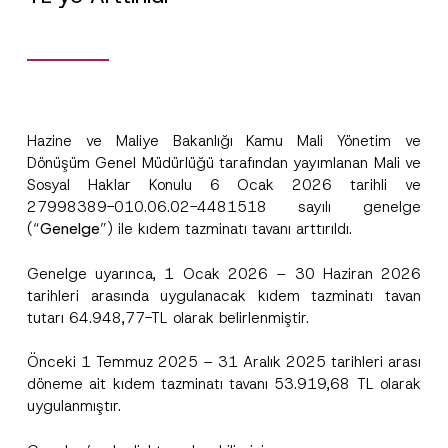
Hazine ve Maliye Bakanlığı Kamu Mali Yönetim ve
Dönüşüm Genel Müdürlüğü tarafından yayımlanan Mali ve
Sosyal Haklar Konulu 6 Ocak 2026 tarihli ve
27998389-010.06.02-4481518 sayılı genelge
(“
Genelge
”) ile kıdem tazminatı tavanı arttırıldı.
Genelge uyarınca, 1 Ocak 2026 – 30 Haziran 2026
tarihleri arasında uygulanacak kıdem tazminatı tavan
tutarı 64.948,77-TL olarak belirlenmiştir.
*
Ad
*
S
o
Önceki 1 Temmuz 2025 – 31 Aralık 2025 tarihleri arası
y
a
döneme ait kıdem tazminatı tavanı 53.919,68 TL olarak
Soyad
*
d
uygulanmıştır.
P
o
z