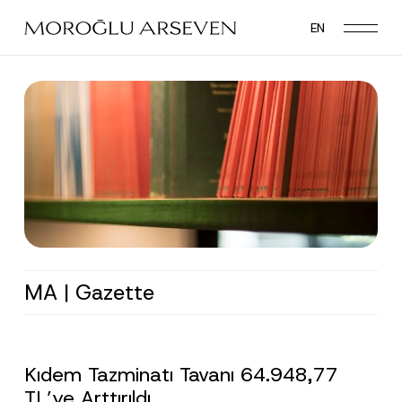
Skip
EN
to
main
content
MA | Gazette
Kıdem Tazminatı Tavanı 64.948,77
TL’ye Arttırıldı