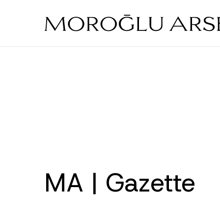
Skip
to
main
content
MA | Gazette