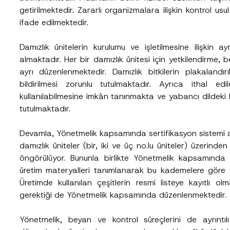
getirilmektedir. Zararlı organizmalara ilişkin kontrol us
ifade edilmektedir.
Damızlık ünitelerin kurulumu ve işletilmesine ilişkin
almaktadır. Her bir damızlık ünitesi için yetkilendirme, 
ayrı düzenlenmektedir. Damızlık bitkilerin plakalandırı
bildirilmesi zorunlu tutulmaktadır. Ayrıca ithal edi
kullanılabilmesine imkân tanınmakta ve yabancı dildeki b
tutulmaktadır.
Devamla, Yönetmelik kapsamında sertifikasyon sistemi ay
damızlık üniteler (bir, iki ve üç no.lu üniteler) üzerind
öngörülüyor. Bununla birlikte Yönetmelik kapsamında “
üretim materyalleri tanımlanarak bu kademelere göre ür
Üretimde kullanılan çeşitlerin resmi listeye kayıtlı ol
gerektiği de Yönetmelik kapsamında düzenlenmektedir.
A
Soyad
*
d
Yönetmelik, beyan ve kontrol süreçlerini de ayrıntılı
N