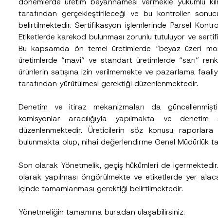
dönemlerde üretim beyannamesi vermekle yükümlü kılmakt
o
t
tarafından gerçekleştirileceği ve bu kontroller son
i
Pozisyon
c
belirtilmektedir. Sertifikasyon işlemlerinde Parsel Kont
e
Etiketlerde karekod bulunması zorunlu tutuluyor ve serti
*
Bu kapsamda ön temel üretimlerde “beyaz üzeri mor ku
üretimlerde “mavi” ve standart üretimlerde “sarı” renk 
Telefon Numarası
*
ürünlerin satışına izin verilmemekte ve pazarlama faaliyet
tarafından yürütülmesi gerektiği düzenlenmektedir.
Denetim ve itiraz mekanizmaları da güncellenmiştir
komisyonlar aracılığıyla yapılmakta ve deneti
düzenlenmektedir. Üreticilerin söz konusu raporlara
bulunmakta olup, nihai değerlendirme Genel Müdürlük tar
Son olarak Yönetmelik, geçiş hükümleri de içermektedir. B
cılığıyla sağlanan kişisel verilerle ilgili
aydınlatma metni
ni okudum ve anladım
olarak yapılması öngörülmekte ve etiketlerde yer alacak
u göndererek,
aydınlatma metni
nde açıklanan şekilde kişisel verilerimin işlenme
içinde tamamlanması gerektiği belirtilmektedir.
GÖNDER
Yönetmeliğin tamamına
buradan
ulaşabilirsiniz.