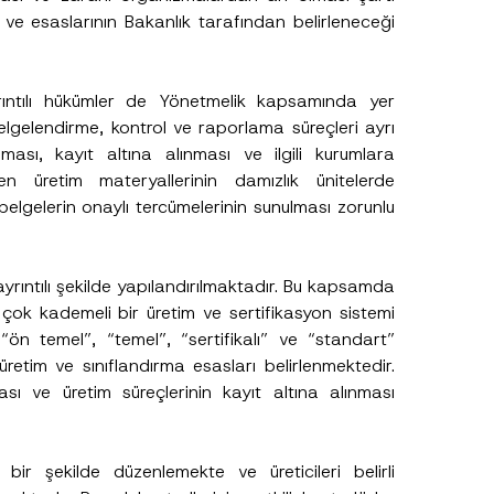
ul ve esaslarının Bakanlık tarafından belirleneceği
 ayrıntılı hükümler de Yönetmelik kapsamında yer
belgelendirme, kontrol ve raporlama süreçleri ayrı
lması, kayıt altına alınması ve ilgili kurumlara
len üretim materyallerinin damızlık ünitelerde
elgelerin onaylı tercümelerinin sunulması zorunlu
rıntılı şekilde yapılandırılmaktadır. Bu kapsamda
en çok kademeli bir üretim ve sertifikasyon sistemi
ön temel”, “temel”, “sertifikalı” ve “standart”
etim ve sınıflandırma esasları belirlenmektedir.
ması ve üretim süreçlerinin kayıt altına alınması
 bir şekilde düzenlemekte ve üreticileri belirli