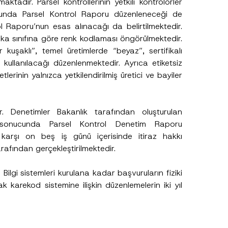
adır. Parsel kontrollerinin yetkili kontrolörler
ucunda Parsel Kontrol Raporu düzenleneceği de
rol Raporu’nun esas alınacağı da belirtilmektedir.
fika sınıfına göre renk kodlaması öngörülmektedir.
şaklı”, temel üretimlerde “beyaz”, sertifikalı
kullanılacağı düzenlenmektedir. Ayrıca etiketsiz
lerinin yalnızca yetkilendirilmiş üretici ve bayiler
. Denetimler Bakanlık tarafından oluşturulan
m sonucunda Parsel Kontrol Denetim Raporu
 karşı on beş iş günü içerisinde itiraz hakkı
afından gerçekleştirilmektedir.
ilgi sistemleri kurulana kadar başvuruların fiziki
.
 karekod sistemine ilişkin düzenlemelerin iki yıl
sine izin veriyorum.