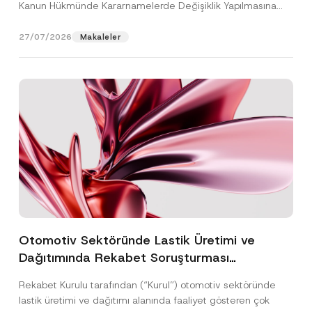
Kanun Hükmünde Kararnamelerde Değişiklik Yapılmasına
Dair...
[Devamını Oku]
27/07/2026
Makaleler
Otomotiv Sektöründe Lastik Üretimi ve
Dağıtımında Rekabet Soruşturması
Sonuçlandı: Toplam 3,6 Milyar TL İdari Para
Rekabet Kurulu tarafından (“Kurul”) otomotiv sektöründe
Cezasına Hükmedilmiştir
lastik üretimi ve dağıtımı alanında faaliyet gösteren çok