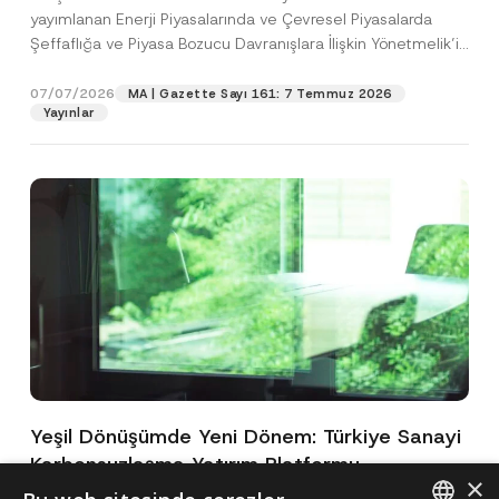
yayımlanan Enerji Piyasalarında ve Çevresel Piyasalarda
Şeffaflığa ve Piyasa Bozucu Davranışlara İlişkin Yönetmelik’in
(“Yönetmelik”)...
[Devamını Oku]
07/07/2026
MA | Gazette Sayı 161: 7 Temmuz 2026
Yayınlar
Yeşil Dönüşümde Yeni Dönem: Türkiye Sanayi
Karbonsuzlaşma Yatırım Platformu
×
Oluşturuldu