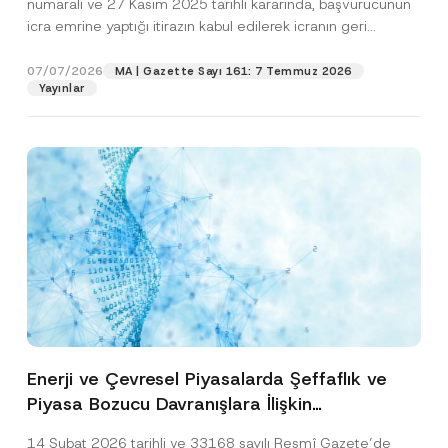
numaralı ve 27 Kasım 2025 tarihli kararında, başvurucunun
icra emrine yaptığı itirazın kabul edilerek icranın geri
bırakılmasına karar...
[Devamını Oku]
07/07/2026
MA | Gazette Sayı 161: 7 Temmuz 2026
Yayınlar
Enerji ve Çevresel Piyasalarda Şeffaflık ve
Piyasa Bozucu Davranışlara İlişkin
Yönetmelik’in Yürürlük Tarihi Ertelendi
14 Şubat 2026 tarihli ve 33168 sayılı Resmî Gazete’de