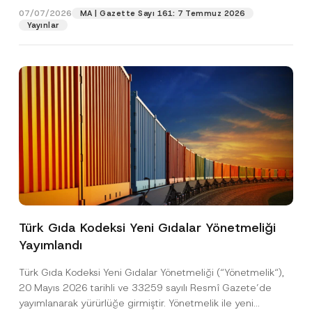
a
07/07/2026
MA | Gazette Sayı 161: 7 Temmuz 2026
c
Yayınlar
Pozisyon
y
E-Posta Adresi
*
Telefon Numarası
*
Konu
*
Türk Gıda Kodeksi Yeni Gıdalar Yönetmeliği
Yayımlandı
Bu iletişim formu aracılığıyla sağlanan kişisel
P
r
verilerle ilgili
aydınlatma metni
ni okudum ve
Türk Gıda Kodeksi Yeni Gıdalar Yönetmeliği (“Yönetmelik“),
i
anladım.
v
20 Mayıs 2026 tarihli ve 33259 sayılı Resmî Gazete’de
Bu iletişim formunu göndererek,
aydınlatma
A
a
yayımlanarak yürürlüğe girmiştir. Yönetmelik ile yeni
p
metni
nde açıklanan şekilde kişisel verilerimin
c