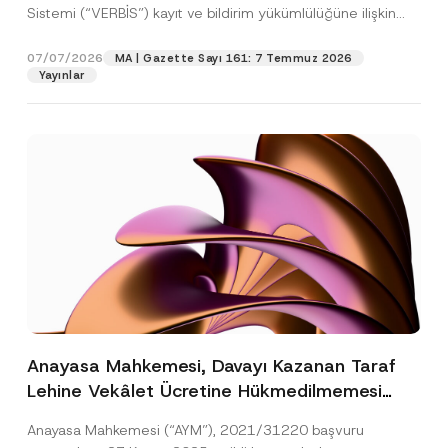
Sistemi (“VERBİS”) kayıt ve bildirim yükümlülüğüne ilişkin
eşikler Kişisel...
[Devamını Oku]
07/07/2026
MA | Gazette Sayı 161: 7 Temmuz 2026
Yayınlar
Anayasa Mahkemesi, Davayı Kazanan Taraf
Lehine Vekâlet Ücretine Hükmedilmemesi
Nedeniyle Mahkemeye Erişim Hakkının İhlal
Anayasa Mahkemesi (“AYM”), 2021/31220 başvuru
Edildiğine Karar Verdi