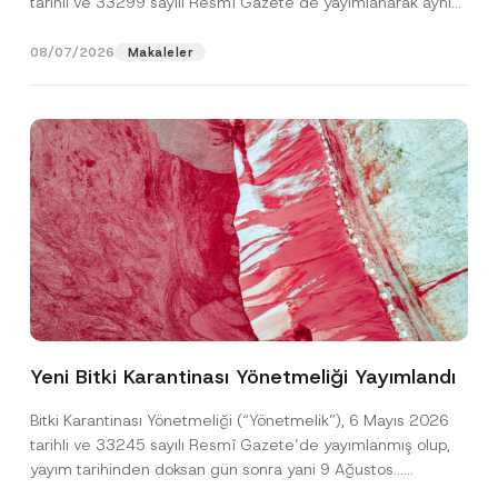
tarihli ve 33299 sayılı Resmî Gazete’de yayımlanarak aynı
gün yürürlüğe...
[Devamını Oku]
08/07/2026
Makaleler
N
Ad
*
o
t
Yeni Bitki Karantinası Yönetmeliği Yayımlandı
i
c
Soyad
*
e
Bitki Karantinası Yönetmeliği (“Yönetmelik”), 6 Mayıs 2026
*
tarihli ve 33245 sayılı Resmî Gazete’de yayımlanmış olup,
P
r
yayım tarihinden doksan gün sonra yani 9 Ağustos...
Firma
i
[Devamını Oku]
v