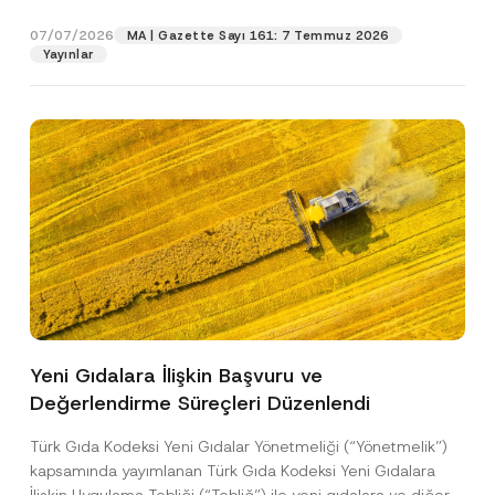
p
işlenmesine izin veriyorum.
y
gıdalara...
[Devamını Oku]
r
N
07/07/2026
o
MA | Gazette Sayı 161: 7 Temmuz 2026
o
GÖNDER
v
Yayınlar
t
e
i
*
c
e
*
Yeni Gıdalara İlişkin Başvuru ve
Değerlendirme Süreçleri Düzenlendi
Türk Gıda Kodeksi Yeni Gıdalar Yönetmeliği (“Yönetmelik”)
kapsamında yayımlanan Türk Gıda Kodeksi Yeni Gıdalara