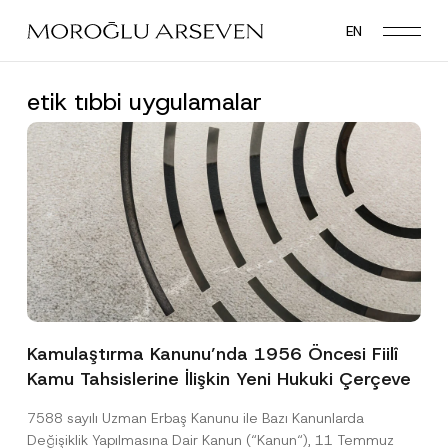
Skip
EN
to
main
content
etik tıbbi uygulamalar
Kamulaştırma Kanunu’nda 1956 Öncesi Fiilî
Kamu Tahsislerine İlişkin Yeni Hukuki Çerçeve
7588 sayılı Uzman Erbaş Kanunu ile Bazı Kanunlarda
Değişiklik Yapılmasına Dair Kanun (“Kanun“), 11 Temmuz