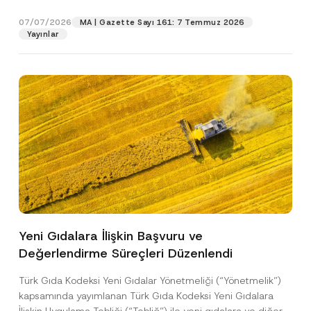
p
işlenmesine izin veriyorum.
y
gıdalara...
[Devamını Oku]
r
N
07/07/2026
o
MA | Gazette Sayı 161: 7 Temmuz 2026
o
GÖNDER
v
Yayınlar
t
e
i
*
c
e
*
Yeni Gıdalara İlişkin Başvuru ve
Değerlendirme Süreçleri Düzenlendi
Türk Gıda Kodeksi Yeni Gıdalar Yönetmeliği (“Yönetmelik”)
kapsamında yayımlanan Türk Gıda Kodeksi Yeni Gıdalara