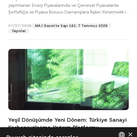
yayımlanan Enerji Piyasalarında ve Çevresel Piyasalarda
Şeffaflığa ve Piyasa Bozucu Davranışlara İlişkin Yönetmelik’in
(“Yönetmelik”)...
[Devamını Oku]
07/07/2026
MA | Gazette Sayı 161: 7 Temmuz 2026
Yayınlar
Yeşil Dönüşümde Yeni Dönem: Türkiye Sanayi
Karbonsuzlaşma Yatırım Platformu
×
Oluşturuldu