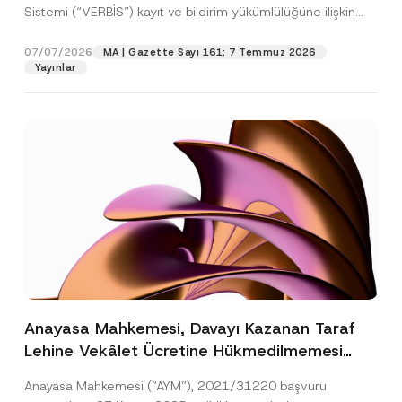
Sistemi (“VERBİS”) kayıt ve bildirim yükümlülüğüne ilişkin
eşikler Kişisel...
[Devamını Oku]
07/07/2026
MA | Gazette Sayı 161: 7 Temmuz 2026
Yayınlar
Anayasa Mahkemesi, Davayı Kazanan Taraf
Lehine Vekâlet Ücretine Hükmedilmemesi
Nedeniyle Mahkemeye Erişim Hakkının İhlal
Anayasa Mahkemesi (“AYM”), 2021/31220 başvuru
Edildiğine Karar Verdi