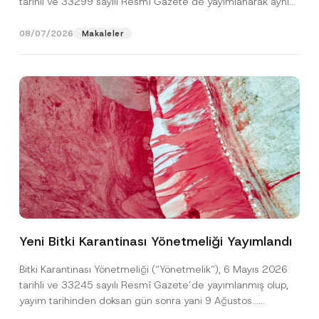
tarihli ve 33299 sayılı Resmî Gazete’de yayımlanarak aynı
gün yürürlüğe...
[Devamını Oku]
08/07/2026
Makaleler
A
Ad
*
p
p
Yeni Bitki Karantinası Yönetmeliği Yayımlandı
r
o
Soyad
*
v
Bitki Karantinası Yönetmeliği (“Yönetmelik”), 6 Mayıs 2026
e
tarihli ve 33245 sayılı Resmî Gazete’de yayımlanmış olup,
A
d
yayım tarihinden doksan gün sonra yani 9 Ağustos...
Firma
*
[Devamını Oku]