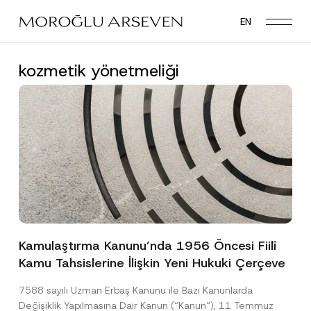
Skip
EN
to
main
content
kozmetik yönetmeliği
Kamulaştırma Kanunu’nda 1956 Öncesi Fiilî
Kamu Tahsislerine İlişkin Yeni Hukuki Çerçeve
7588 sayılı Uzman Erbaş Kanunu ile Bazı Kanunlarda
Değişiklik Yapılmasına Dair Kanun (“Kanun“), 11 Temmuz