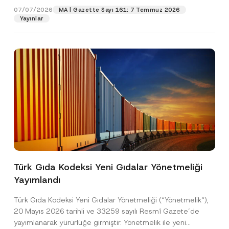
07/07/2026
MA | Gazette Sayı 161: 7 Temmuz 2026
Yayınlar
Pozisyon
E-Posta Adresi
*
Telefon Numarası
*
Konu
*
Türk Gıda Kodeksi Yeni Gıdalar Yönetmeliği
Yayımlandı
Bu iletişim formu aracılığıyla sağlanan kişisel
P
r
verilerle ilgili
aydınlatma metni
ni okudum ve
Türk Gıda Kodeksi Yeni Gıdalar Yönetmeliği (“Yönetmelik“),
i
anladım.
v
20 Mayıs 2026 tarihli ve 33259 sayılı Resmî Gazete’de
Bu iletişim formunu göndererek,
aydınlatma
A
a
yayımlanarak yürürlüğe girmiştir. Yönetmelik ile yeni
p
metni
nde açıklanan şekilde kişisel verilerimin
c