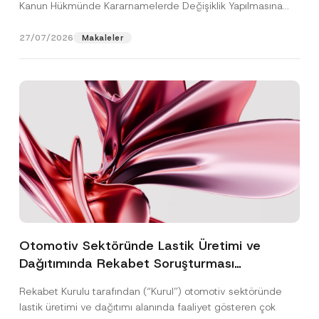
Kanun Hükmünde Kararnamelerde Değişiklik Yapılmasına
Dair...
[Devamını Oku]
27/07/2026
Makaleler
Otomotiv Sektöründe Lastik Üretimi ve
Dağıtımında Rekabet Soruşturması
Sonuçlandı: Toplam 3,6 Milyar TL İdari Para
Rekabet Kurulu tarafından (“Kurul”) otomotiv sektöründe
Cezasına Hükmedilmiştir
lastik üretimi ve dağıtımı alanında faaliyet gösteren çok