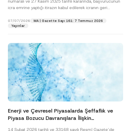
numaralı ve 27 Kasım 2025 tarihli kararında, başvurucunun
icra emrine yaptığı itirazın kabul edilerek icranın geri
bırakılmasına karar...
[Devamını Oku]
07/07/2026
MA | Gazette Sayı 161: 7 Temmuz 2026
Yayınlar
Enerji ve Çevresel Piyasalarda Şeffaflık ve
Piyasa Bozucu Davranışlara İlişkin
Yönetmelik’in Yürürlük Tarihi Ertelendi
14 Şubat 2026 tarihli ve 33168 sayılı Resmî Gazete’de