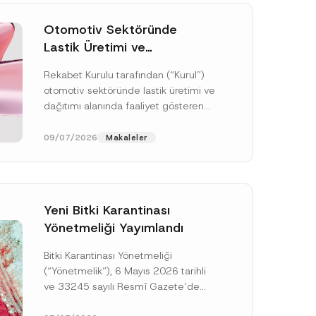
Otomotiv Sektöründe
Lastik Üretimi ve
Dağıtımında Rekabet
Rekabet Kurulu tarafından (“Kurul”)
Soruşturması Sonuçlandı:
otomotiv sektöründe lastik üretimi ve
Toplam 3,6 Milyar TL İdari
dağıtımı alanında faaliyet gösteren
Para Cezasına
çok sayıda teşebbüsün 4054 sayılı
Hükmedilmiştir
Rekabetin Korunması Hakkında
09/07/2026
Makaleler
Kanun’un (“4054...
[Devamını Oku]
Yeni Bitki Karantinası
Yönetmeliği Yayımlandı
Bitki Karantinası Yönetmeliği
(“Yönetmelik”), 6 Mayıs 2026 tarihli
ve 33245 sayılı Resmî Gazete’de
yayımlanmış olup, yayım tarihinden