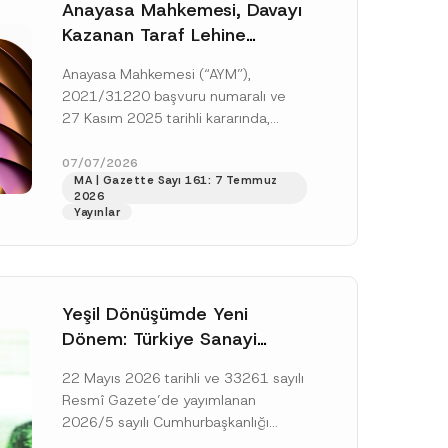
Anayasa Mahkemesi, Davayı
Kazanan Taraf Lehine
Vekâlet Ücretine
Anayasa Mahkemesi (“AYM”),
Hükmedilmemesi Nedeniyle
2021/31220 başvuru numaralı ve
Mahkemeye Erişim Hakkının
27 Kasım 2025 tarihli kararında,
İhlal Edildiğine Karar Verdi
başvurucunun icra emrine yaptığı
itirazın kabul edilerek icranın geri
07/07/2026
MA | Gazette Sayı 161: 7 Temmuz
bırakılmasına karar...
[Devamını Oku]
2026
Yayınlar
Yeşil Dönüşümde Yeni
Dönem: Türkiye Sanayi
Karbonsuzlaşma Yatırım
22 Mayıs 2026 tarihli ve 33261 sayılı
Platformu Oluşturuldu
Resmî Gazete’de yayımlanan
2026/5 sayılı Cumhurbaşkanlığı
Genelgesi (“Genelge”) kapsamında