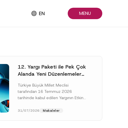
EN
MENU
12. Yargı Paketi ile Pek Çok
Alanda Yeni Düzenlemeler
Yapıldı
Türkiye Büyük Millet Meclisi
tarafından 16 Temmuz 2026
tarihinde kabul edilen Yargının Etkin
ve Verimli İşlemesine Yönelik Bazı
Kanunlarda Değişiklik Yapılmasına
31/07/2026
Makaleler
Dair Kanun...
[Devamını Oku]