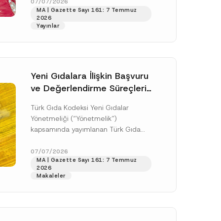
doksan gün sonra yani 9 Ağustos...
07/07/2026
MA | Gazette Sayı 161: 7 Temmuz
[Devamını Oku]
2026
Yayınlar
Yeni Gıdalara İlişkin Başvuru
ve Değerlendirme Süreçleri
Düzenlendi
Türk Gıda Kodeksi Yeni Gıdalar
Yönetmeliği (“Yönetmelik”)
kapsamında yayımlanan Türk Gıda
Kodeksi Yeni Gıdalara İlişkin
Uygulama Tebliği (“Tebliğ”) ile yeni
07/07/2026
.
MA | Gazette Sayı 161: 7 Temmuz
gıdalara ve diğer...
[Devamını Oku]
sine izin veriyorum.
2026
Makaleler