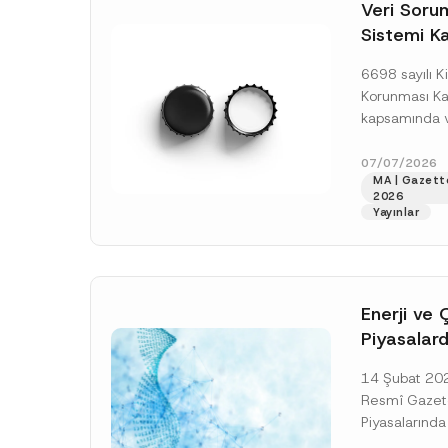
o
A
Veri Soruml
*
t
d
Sistemi Ka
i
r
c
e
Yükümlülüğ
e
s
6698 sayılı Ki
*
i
Uzatımı
*
Korunması K
kapsamında ve
Sorumluları Si
(“VERBİS”) kay
07/07/2026
MA | Gazett
yükümlülüğüne 
2026
[Devamını O
Yayınlar
Enerji ve 
Piyasalard
Piyasa Bo
14 Şubat 2026
İlişkin Yö
Resmî Gazete
Tarihi Ert
Piyasalarında
Şeffaflığa ve