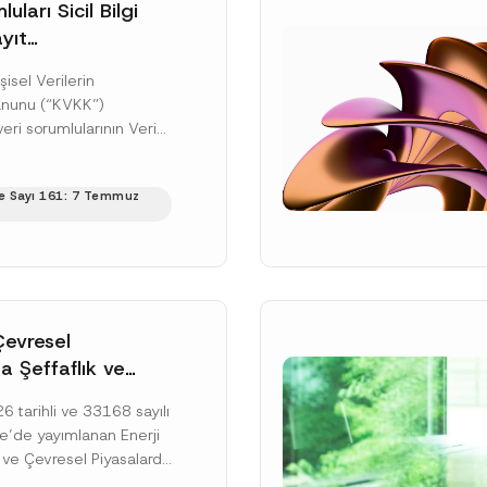
uları Sicil Bilgi
yıt
üne İlişkin Süre
şisel Verilerin
anunu (“KVKK”)
ri sorumlularının Veri
cil Bilgi Sistemi
ıt ve bildirim
e Sayı 161: 7 Temmuz
ilişkin eşikler Kişisel...
ku]
Çevresel
a Şeffaflık ve
zucu Davranışlara
 tarihli ve 33168 sayılı
netmelik’in Yürürlük
’de yayımlanan Enerji
elendi
 ve Çevresel Piyasalarda
 Piyasa Bozucu