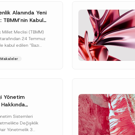
nlik Alanında Yeni
: TBMM’nin Kabul
un Değişikliği
 Millet Meclisi (TBMM)
zete Aşamasında
 tarafından 24 Temmuz
e kabul edilen “Bazı
nun Hükmünde
de Değişiklik
Makaleler
ir...
[Devamını Oku]
gi Yönetim
i Hakkında
kte Değişiklik
Soyad
*
Yönetim Sistemleri
na Dair Yönetmelik
tmelikte Değişiklik
ı
Dair Yönetmelik 3