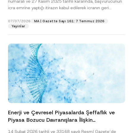
numaralı ve 27 Kasım 2025 tarihli kararında, başvurucunun
icra emrine yaptığı itirazın kabul edilerek icranın geri
bırakılmasına karar...
[Devamını Oku]
07/07/2026
MA | Gazette Sayı 161: 7 Temmuz 2026
Yayınlar
Enerji ve Çevresel Piyasalarda Şeffaflık ve
Piyasa Bozucu Davranışlara İlişkin
Yönetmelik’in Yürürlük Tarihi Ertelendi
14 Şubat 2026 tarihli ve 33168 sayılı Resmî Gazete’de