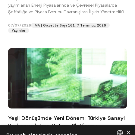
yayımlanan Enerji Piyasalarında ve Çevresel Piyasalarda
Şeffaflığa ve Piyasa Bozucu Davranışlara İlişkin Yönetmelik’in
(“Yönetmelik”)...
[Devamını Oku]
07/07/2026
MA | Gazette Sayı 161: 7 Temmuz 2026
Yayınlar
Yeşil Dönüşümde Yeni Dönem: Türkiye Sanayi
Karbonsuzlaşma Yatırım Platformu
×
Oluşturuldu