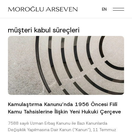
Skip
EN
to
main
content
müşteri kabul süreçleri
Kamulaştırma Kanunu’nda 1956 Öncesi Fiilî
Kamu Tahsislerine İlişkin Yeni Hukuki Çerçeve
7588 sayılı Uzman Erbaş Kanunu ile Bazı Kanunlarda
Değişiklik Yapılmasına Dair Kanun (“Kanun“), 11 Temmuz