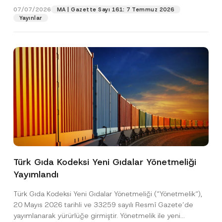
o
07/07/2026
MA | Gazette Sayı 161: 7 Temmuz 2026
s
Yayınlar
Pozisyon
t
a
*
E-Posta Adresi
*
Telefon Numarası
*
Konu
*
Türk Gıda Kodeksi Yeni Gıdalar Yönetmeliği
Yayımlandı
Bu iletişim formu aracılığıyla sağlanan kişisel
P
r
verilerle ilgili
aydınlatma metni
ni okudum ve
Türk Gıda Kodeksi Yeni Gıdalar Yönetmeliği (“Yönetmelik“),
i
anladım.
v
20 Mayıs 2026 tarihli ve 33259 sayılı Resmî Gazete’de
Bu iletişim formunu göndererek,
aydınlatma
A
a
yayımlanarak yürürlüğe girmiştir. Yönetmelik ile yeni
p
metni
nde açıklanan şekilde kişisel verilerimin
c