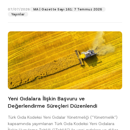
p
işlenmesine izin veriyorum.
y
gıdalara...
[Devamını Oku]
r
N
07/07/2026
o
MA | Gazette Sayı 161: 7 Temmuz 2026
o
GÖNDER
v
Yayınlar
t
e
i
*
c
e
*
Yeni Gıdalara İlişkin Başvuru ve
Değerlendirme Süreçleri Düzenlendi
Türk Gıda Kodeksi Yeni Gıdalar Yönetmeliği (“Yönetmelik”)
kapsamında yayımlanan Türk Gıda Kodeksi Yeni Gıdalara