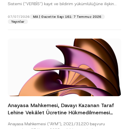
Sistemi (“VERBİS”) kayıt ve bildirim yükümlülüğüne ilişkin
eşikler Kişisel...
[Devamını Oku]
07/07/2026
MA | Gazette Sayı 161: 7 Temmuz 2026
Yayınlar
Anayasa Mahkemesi, Davayı Kazanan Taraf
Lehine Vekâlet Ücretine Hükmedilmemesi
Nedeniyle Mahkemeye Erişim Hakkının İhlal
Anayasa Mahkemesi (“AYM”), 2021/31220 başvuru
Edildiğine Karar Verdi