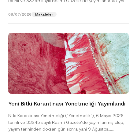
tarihli ve 33299 sayılı Resmî Gazete’de yayımlanarak aynı
gün yürürlüğe...
[Devamını Oku]
08/07/2026
Makaleler
N
Ad
*
u
m
Yeni Bitki Karantinası Yönetmeliği Yayımlandı
a
r
Soyad
*
a
Bitki Karantinası Yönetmeliği (“Yönetmelik”), 6 Mayıs 2026
s
tarihli ve 33245 sayılı Resmî Gazete’de yayımlanmış olup,
ı
E
yayım tarihinden doksan gün sonra yani 9 Ağustos...
Firma
-
[Devamını Oku]
P