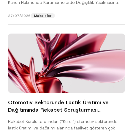
Kanun Hükmünde Kararnamelerde Değişiklik Yapılmasına
Dair...
[Devamını Oku]
27/07/2026
Makaleler
Otomotiv Sektöründe Lastik Üretimi ve
Dağıtımında Rekabet Soruşturması
Sonuçlandı: Toplam 3,6 Milyar TL İdari Para
Rekabet Kurulu tarafından (“Kurul”) otomotiv sektöründe
Cezasına Hükmedilmiştir
lastik üretimi ve dağıtımı alanında faaliyet gösteren çok