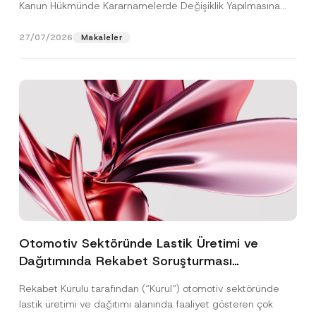
Kanun Hükmünde Kararnamelerde Değişiklik Yapılmasına
Dair...
[Devamını Oku]
27/07/2026
Makaleler
Otomotiv Sektöründe Lastik Üretimi ve
Dağıtımında Rekabet Soruşturması
Sonuçlandı: Toplam 3,6 Milyar TL İdari Para
Rekabet Kurulu tarafından (“Kurul”) otomotiv sektöründe
Cezasına Hükmedilmiştir
lastik üretimi ve dağıtımı alanında faaliyet gösteren çok