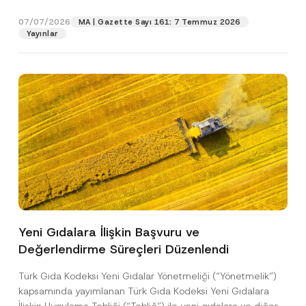
p
işlenmesine izin veriyorum.
y
gıdalara...
[Devamını Oku]
r
N
07/07/2026
o
MA | Gazette Sayı 161: 7 Temmuz 2026
o
GÖNDER
v
Yayınlar
t
e
i
*
c
e
*
Yeni Gıdalara İlişkin Başvuru ve
Değerlendirme Süreçleri Düzenlendi
Türk Gıda Kodeksi Yeni Gıdalar Yönetmeliği (“Yönetmelik”)
kapsamında yayımlanan Türk Gıda Kodeksi Yeni Gıdalara