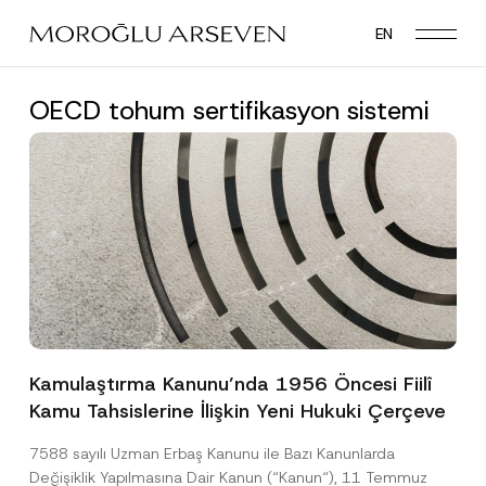
Skip
EN
to
main
content
OECD tohum sertifikasyon sistemi
Kamulaştırma Kanunu’nda 1956 Öncesi Fiilî
Kamu Tahsislerine İlişkin Yeni Hukuki Çerçeve
7588 sayılı Uzman Erbaş Kanunu ile Bazı Kanunlarda
Değişiklik Yapılmasına Dair Kanun (“Kanun“), 11 Temmuz