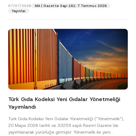
07/07/2026
MA | Gazette Sayı 161: 7 Temmuz 2026
Yayınlar
Pozisyon
E-Posta Adresi
*
Telefon Numarası
*
Konu
*
Türk Gıda Kodeksi Yeni Gıdalar Yönetmeliği
Yayımlandı
Bu iletişim formu aracılığıyla sağlanan kişisel
P
r
verilerle ilgili
aydınlatma metni
ni okudum ve
Türk Gıda Kodeksi Yeni Gıdalar Yönetmeliği (“Yönetmelik“),
i
anladım.
v
20 Mayıs 2026 tarihli ve 33259 sayılı Resmî Gazete’de
Bu iletişim formunu göndererek,
aydınlatma
A
a
yayımlanarak yürürlüğe girmiştir. Yönetmelik ile yeni
p
metni
nde açıklanan şekilde kişisel verilerimin
c