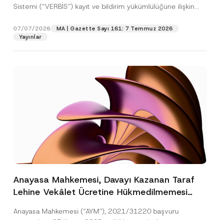
Sistemi (“VERBİS”) kayıt ve bildirim yükümlülüğüne ilişkin
eşikler Kişisel...
[Devamını Oku]
07/07/2026
MA | Gazette Sayı 161: 7 Temmuz 2026
Yayınlar
Anayasa Mahkemesi, Davayı Kazanan Taraf
Lehine Vekâlet Ücretine Hükmedilmemesi
Nedeniyle Mahkemeye Erişim Hakkının İhlal
Anayasa Mahkemesi (“AYM”), 2021/31220 başvuru
Edildiğine Karar Verdi