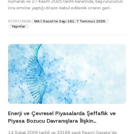
numaralı ve 27 Kasım 2025 tarihli kararında, başvurucunun
icra emrine yaptığı itirazın kabul edilerek icranın geri
bırakılmasına karar...
[Devamını Oku]
07/07/2026
MA | Gazette Sayı 161: 7 Temmuz 2026
Yayınlar
Enerji ve Çevresel Piyasalarda Şeffaflık ve
Piyasa Bozucu Davranışlara İlişkin
Yönetmelik’in Yürürlük Tarihi Ertelendi
14 Şubat 2026 tarihli ve 33168 sayılı Resmî Gazete’de