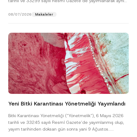
tarihli ve 33299 sayılı Resmî Gazete’de yayımlanarak aynı
gün yürürlüğe...
[Devamını Oku]
08/07/2026
Makaleler
*
Ad
*
A
d
Yeni Bitki Karantinası Yönetmeliği Yayımlandı
N
u
Soyad
*
m
Bitki Karantinası Yönetmeliği (“Yönetmelik”), 6 Mayıs 2026
a
tarihli ve 33245 sayılı Resmî Gazete’de yayımlanmış olup,
r
a
yayım tarihinden doksan gün sonra yani 9 Ağustos...
Firma
s
[Devamını Oku]
ı