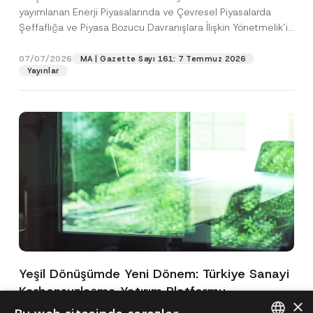
yayımlanan Enerji Piyasalarında ve Çevresel Piyasalarda
Şeffaflığa ve Piyasa Bozucu Davranışlara İlişkin Yönetmelik’in
(“Yönetmelik”)...
[Devamını Oku]
07/07/2026
MA | Gazette Sayı 161: 7 Temmuz 2026
Yayınlar
Yeşil Dönüşümde Yeni Dönem: Türkiye Sanayi
Karbonsuzlaşma Yatırım Platformu
×
Oluşturuldu