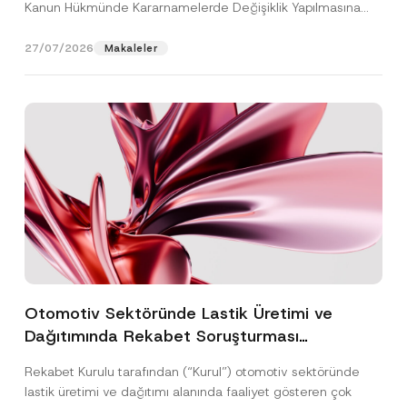
Kanun Hükmünde Kararnamelerde Değişiklik Yapılmasına
Dair...
[Devamını Oku]
27/07/2026
Makaleler
Otomotiv Sektöründe Lastik Üretimi ve
Dağıtımında Rekabet Soruşturması
Sonuçlandı: Toplam 3,6 Milyar TL İdari Para
Rekabet Kurulu tarafından (“Kurul”) otomotiv sektöründe
Cezasına Hükmedilmiştir
lastik üretimi ve dağıtımı alanında faaliyet gösteren çok