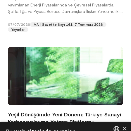
yayımlanan Enerji Piyasalarında ve Çevresel Piyasalarda
Şeffaflığa ve Piyasa Bozucu Davranışlara İlişkin Yönetmelik’in
(“Yönetmelik”)...
[Devamını Oku]
07/07/2026
MA | Gazette Sayı 161: 7 Temmuz 2026
Yayınlar
Yeşil Dönüşümde Yeni Dönem: Türkiye Sanayi
Karbonsuzlaşma Yatırım Platformu
×
Oluşturuldu