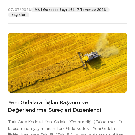
p
işlenmesine izin veriyorum.
y
gıdalara...
[Devamını Oku]
a
r
N
r
07/07/2026
o
MA | Gazette Sayı 161: 7 Temmuz 2026
o
a
GÖNDER
v
Yayınlar
t
s
e
i
ı
*
c
*
e
T
*
e
l
e
f
o
n
Yeni Gıdalara İlişkin Başvuru ve
Değerlendirme Süreçleri Düzenlendi
Türk Gıda Kodeksi Yeni Gıdalar Yönetmeliği (“Yönetmelik”)
kapsamında yayımlanan Türk Gıda Kodeksi Yeni Gıdalara