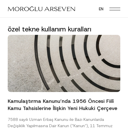
Skip
EN
to
main
content
özel tekne kullanım kuralları
Kamulaştırma Kanunu’nda 1956 Öncesi Fiilî
Kamu Tahsislerine İlişkin Yeni Hukuki Çerçeve
7588 sayılı Uzman Erbaş Kanunu ile Bazı Kanunlarda
Değişiklik Yapılmasına Dair Kanun (“Kanun“), 11 Temmuz