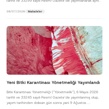
tarihli ve 33299 sayılı Resmî Gazete’de yayımlanarak aynı
gün yürürlüğe...
[Devamını Oku]
08/07/2026
Makaleler
Ad
*
Yeni Bitki Karantinası Yönetmeliği Yayımlandı
Soyad
*
Bitki Karantinası Yönetmeliği (“Yönetmelik”), 6 Mayıs 2026
tarihli ve 33245 sayılı Resmî Gazete’de yayımlanmış olup,
yayım tarihinden doksan gün sonra yani 9 Ağustos...
Firma
[Devamını Oku]