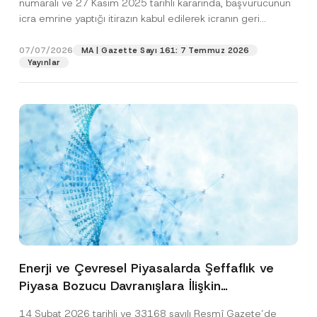
numaralı ve 27 Kasım 2025 tarihli kararında, başvurucunun
icra emrine yaptığı itirazın kabul edilerek icranın geri
bırakılmasına karar...
[Devamını Oku]
07/07/2026
MA | Gazette Sayı 161: 7 Temmuz 2026
Yayınlar
Enerji ve Çevresel Piyasalarda Şeffaflık ve
Piyasa Bozucu Davranışlara İlişkin
Yönetmelik’in Yürürlük Tarihi Ertelendi
14 Şubat 2026 tarihli ve 33168 sayılı Resmî Gazete’de