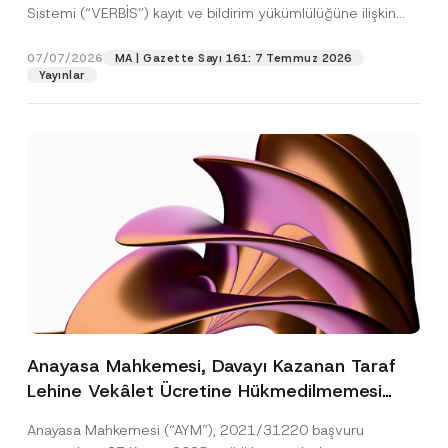
Sistemi (“VERBİS”) kayıt ve bildirim yükümlülüğüne ilişkin
eşikler Kişisel...
[Devamını Oku]
07/07/2026
MA | Gazette Sayı 161: 7 Temmuz 2026
Yayınlar
Anayasa Mahkemesi, Davayı Kazanan Taraf
Lehine Vekâlet Ücretine Hükmedilmemesi
Nedeniyle Mahkemeye Erişim Hakkının İhlal
Anayasa Mahkemesi (“AYM”), 2021/31220 başvuru
Edildiğine Karar Verdi