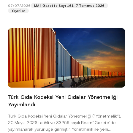
07/07/2026
MA | Gazette Sayı 161: 7 Temmuz 2026
Yayınlar
Pozisyon
E-Posta Adresi
*
Telefon Numarası
*
Konu
*
Türk Gıda Kodeksi Yeni Gıdalar Yönetmeliği
Yayımlandı
Bu iletişim formu aracılığıyla sağlanan kişisel
P
r
verilerle ilgili
aydınlatma metni
ni okudum ve
Türk Gıda Kodeksi Yeni Gıdalar Yönetmeliği (“Yönetmelik“),
i
anladım.
v
N
20 Mayıs 2026 tarihli ve 33259 sayılı Resmî Gazete’de
Bu iletişim formunu göndererek,
aydınlatma
A
a
u
yayımlanarak yürürlüğe girmiştir. Yönetmelik ile yeni
p
metni
nde açıklanan şekilde kişisel verilerimin
c
m