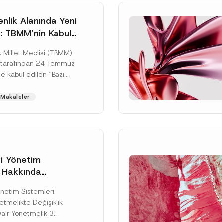
nlik Alanında Yeni
: TBMM’nin Kabul
un Değişikliği
 Millet Meclisi (TBMM)
zete Aşamasında
 tarafından 24 Temmuz
e kabul edilen “Bazı
nun Hükmünde
de Değişiklik
Makaleler
ir...
[Devamını Oku]
gi Yönetim
i Hakkında
P
kte Değişiklik
Soyad
*
r
Yönetim Sistemleri
na Dair Yönetmelik
i
tmelikte Değişiklik
v
ı
a
Dair Yönetmelik 3
c