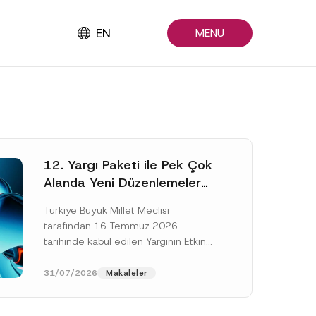
EN
MENU
12. Yargı Paketi ile Pek Çok
Alanda Yeni Düzenlemeler
Yapıldı
Türkiye Büyük Millet Meclisi
tarafından 16 Temmuz 2026
tarihinde kabul edilen Yargının Etkin
ve Verimli İşlemesine Yönelik Bazı
Kanunlarda Değişiklik Yapılmasına
31/07/2026
Makaleler
Dair Kanun...
[Devamını Oku]