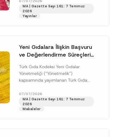
doksan gün sonra yani 9 Ağustos...
07/07/2026
MA | Gazette Sayı 161: 7 Temmuz
[Devamını Oku]
2026
Yayınlar
Yeni Gıdalara İlişkin Başvuru
ve Değerlendirme Süreçleri
Düzenlendi
Türk Gıda Kodeksi Yeni Gıdalar
Yönetmeliği (“Yönetmelik”)
kapsamında yayımlanan Türk Gıda
Kodeksi Yeni Gıdalara İlişkin
Uygulama Tebliği (“Tebliğ”) ile yeni
07/07/2026
.
MA | Gazette Sayı 161: 7 Temmuz
gıdalara ve diğer...
[Devamını Oku]
sine izin veriyorum.
2026
Makaleler