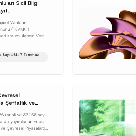
uları Sicil Bilgi
yıt
üne İlişkin Süre
şisel Verilerin
anunu (“KVKK”)
ri sorumlularının Veri
cil Bilgi Sistemi
ıt ve bildirim
e Sayı 161: 7 Temmuz
ilişkin eşikler Kişisel...
ku]
Çevresel
a Şeffaflık ve
zucu Davranışlara
 tarihli ve 33168 sayılı
netmelik’in Yürürlük
’de yayımlanan Enerji
elendi
 ve Çevresel Piyasalarda
 Piyasa Bozucu