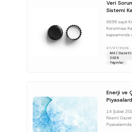
o
Veri Soruml
*
t
Sistemi Ka
i
c
Yükümlülüğ
e
6698 sayılı Ki
*
Uzatımı
Korunması K
kapsamında ve
Sorumluları Si
(“VERBİS”) kay
07/07/2026
MA | Gazett
yükümlülüğüne 
2026
[Devamını O
Yayınlar
Enerji ve 
Piyasalard
Piyasa Bo
14 Şubat 2026
İlişkin Yö
Resmî Gazete
Tarihi Ert
Piyasalarında
Şeffaflığa ve