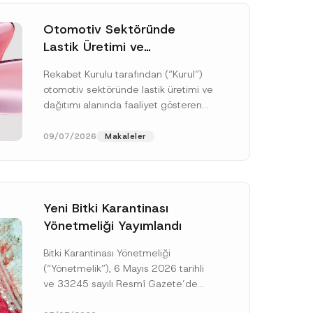
Otomotiv Sektöründe
Lastik Üretimi ve
Dağıtımında Rekabet
Rekabet Kurulu tarafından (“Kurul”)
Soruşturması Sonuçlandı:
otomotiv sektöründe lastik üretimi ve
Toplam 3,6 Milyar TL İdari
dağıtımı alanında faaliyet gösteren
Para Cezasına
çok sayıda teşebbüsün 4054 sayılı
Hükmedilmiştir
Rekabetin Korunması Hakkında
09/07/2026
Makaleler
Kanun’un (“4054...
[Devamını Oku]
Yeni Bitki Karantinası
Yönetmeliği Yayımlandı
Bitki Karantinası Yönetmeliği
(“Yönetmelik”), 6 Mayıs 2026 tarihli
ve 33245 sayılı Resmî Gazete’de
yayımlanmış olup, yayım tarihinden