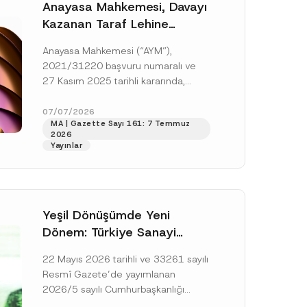
Anayasa Mahkemesi, Davayı
Kazanan Taraf Lehine
Vekâlet Ücretine
Anayasa Mahkemesi (“AYM”),
Hükmedilmemesi Nedeniyle
2021/31220 başvuru numaralı ve
Mahkemeye Erişim Hakkının
27 Kasım 2025 tarihli kararında,
İhlal Edildiğine Karar Verdi
başvurucunun icra emrine yaptığı
itirazın kabul edilerek icranın geri
07/07/2026
MA | Gazette Sayı 161: 7 Temmuz
bırakılmasına karar...
[Devamını Oku]
2026
Yayınlar
Yeşil Dönüşümde Yeni
Dönem: Türkiye Sanayi
Karbonsuzlaşma Yatırım
22 Mayıs 2026 tarihli ve 33261 sayılı
Platformu Oluşturuldu
Resmî Gazete’de yayımlanan
2026/5 sayılı Cumhurbaşkanlığı
Genelgesi (“Genelge”) kapsamında