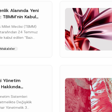
nlik Alanında Yeni
: TBMM’nin Kabul
un Değişikliği
 Millet Meclisi (TBMM)
zete Aşamasında
 tarafından 24 Temmuz
e kabul edilen “Bazı
nun Hükmünde
de Değişiklik
Makaleler
ir...
[Devamını Oku]
gi Yönetim
i Hakkında
kte Değişiklik
Soyad
*
Yönetim Sistemleri
na Dair Yönetmelik
tmelikte Değişiklik
ı
Dair Yönetmelik 3