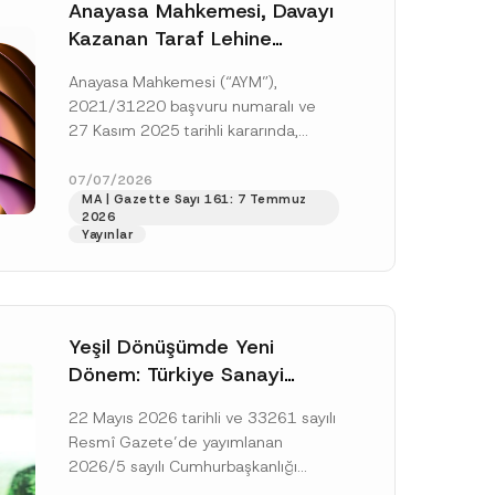
Anayasa Mahkemesi, Davayı
Kazanan Taraf Lehine
Vekâlet Ücretine
Anayasa Mahkemesi (“AYM”),
Hükmedilmemesi Nedeniyle
2021/31220 başvuru numaralı ve
Mahkemeye Erişim Hakkının
27 Kasım 2025 tarihli kararında,
İhlal Edildiğine Karar Verdi
başvurucunun icra emrine yaptığı
itirazın kabul edilerek icranın geri
07/07/2026
MA | Gazette Sayı 161: 7 Temmuz
bırakılmasına karar...
[Devamını Oku]
2026
Yayınlar
Yeşil Dönüşümde Yeni
Dönem: Türkiye Sanayi
Karbonsuzlaşma Yatırım
22 Mayıs 2026 tarihli ve 33261 sayılı
Platformu Oluşturuldu
Resmî Gazete’de yayımlanan
2026/5 sayılı Cumhurbaşkanlığı
Genelgesi (“Genelge”) kapsamında