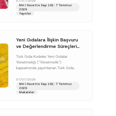
doksan gün sonra yani 9 Ağustos...
07/07/2026
s
MA | Gazette Sayı 161: 7 Temmuz
ı
[Devamını Oku]
*
2026
T
Yayınlar
e
l
e
f
o
n
Yeni Gıdalara İlişkin Başvuru
ve Değerlendirme Süreçleri
Düzenlendi
Türk Gıda Kodeksi Yeni Gıdalar
Yönetmeliği (“Yönetmelik”)
kapsamında yayımlanan Türk Gıda
Kodeksi Yeni Gıdalara İlişkin
Uygulama Tebliği (“Tebliğ”) ile yeni
07/07/2026
.
MA | Gazette Sayı 161: 7 Temmuz
gıdalara ve diğer...
[Devamını Oku]
sine izin veriyorum.
2026
Makaleler