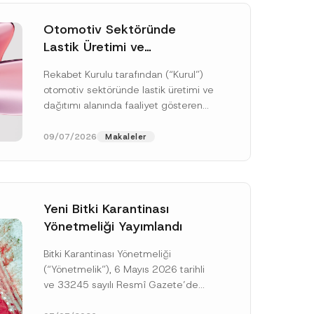
Otomotiv Sektöründe
Lastik Üretimi ve
Dağıtımında Rekabet
Rekabet Kurulu tarafından (“Kurul”)
Soruşturması Sonuçlandı:
otomotiv sektöründe lastik üretimi ve
Toplam 3,6 Milyar TL İdari
dağıtımı alanında faaliyet gösteren
Para Cezasına
çok sayıda teşebbüsün 4054 sayılı
Hükmedilmiştir
Rekabetin Korunması Hakkında
09/07/2026
Makaleler
Kanun’un (“4054...
[Devamını Oku]
Yeni Bitki Karantinası
Yönetmeliği Yayımlandı
Bitki Karantinası Yönetmeliği
N
u
(“Yönetmelik”), 6 Mayıs 2026 tarihli
m
ve 33245 sayılı Resmî Gazete’de
a
r
yayımlanmış olup, yayım tarihinden
a