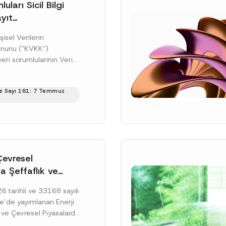
uları Sicil Bilgi
yıt
üne İlişkin Süre
şisel Verilerin
anunu (“KVKK”)
ri sorumlularının Veri
cil Bilgi Sistemi
ıt ve bildirim
e Sayı 161: 7 Temmuz
ilişkin eşikler Kişisel...
ku]
Çevresel
a Şeffaflık ve
zucu Davranışlara
 tarihli ve 33168 sayılı
netmelik’in Yürürlük
’de yayımlanan Enerji
elendi
 ve Çevresel Piyasalarda
 Piyasa Bozucu