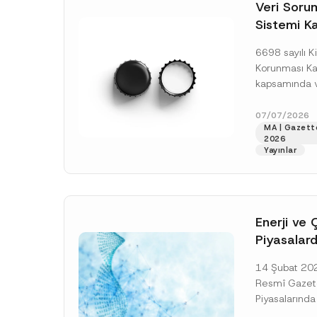
o
Veri Soruml
*
t
Sistemi Ka
i
c
Yükümlülüğ
e
6698 sayılı Ki
*
Uzatımı
Korunması K
kapsamında ve
Sorumluları Si
(“VERBİS”) kay
07/07/2026
MA | Gazett
yükümlülüğüne 
2026
[Devamını O
Yayınlar
Enerji ve 
Piyasalard
Piyasa Bo
14 Şubat 2026
İlişkin Yö
Resmî Gazete
Tarihi Ert
Piyasalarında
Şeffaflığa ve