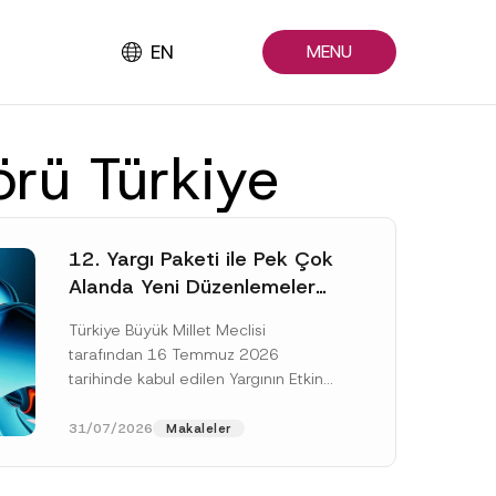
EN
MENU
örü Türkiye
12. Yargı Paketi ile Pek Çok
Alanda Yeni Düzenlemeler
Yapıldı
Türkiye Büyük Millet Meclisi
tarafından 16 Temmuz 2026
tarihinde kabul edilen Yargının Etkin
ve Verimli İşlemesine Yönelik Bazı
Kanunlarda Değişiklik Yapılmasına
31/07/2026
Makaleler
Dair Kanun...
[Devamını Oku]