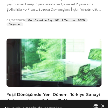
yayımlanan Enerji Piyasalarında ve Çevresel Piyasalarda
Şeffaflığa ve Piyasa Bozucu Davranışlara İlişkin Yönetmelik’in
(“Yönetmelik”)...
[Devamını Oku]
07/07/2026
MA | Gazette Sayı 161: 7 Temmuz 2026
Yayınlar
Yeşil Dönüşümde Yeni Dönem: Türkiye Sanayi
Karbonsuzlaşma Yatırım Platformu
×
Oluşturuldu