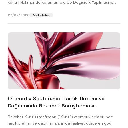
Kanun Hükmünde Kararnamelerde Değişiklik Yapılmasına
Dair...
[Devamını Oku]
27/07/2026
Makaleler
Otomotiv Sektöründe Lastik Üretimi ve
Dağıtımında Rekabet Soruşturması
Sonuçlandı: Toplam 3,6 Milyar TL İdari Para
Rekabet Kurulu tarafından (“Kurul”) otomotiv sektöründe
Cezasına Hükmedilmiştir
lastik üretimi ve dağıtımı alanında faaliyet gösteren çok