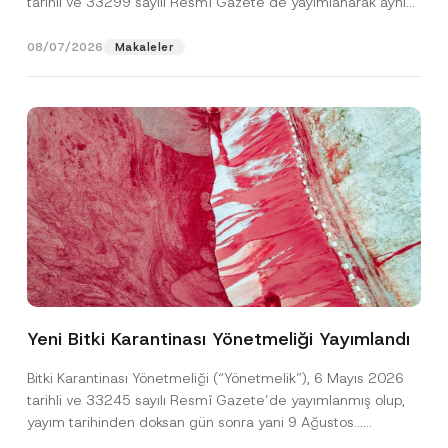
tarihli ve 33299 sayılı Resmî Gazete’de yayımlanarak aynı
gün yürürlüğe...
[Devamını Oku]
08/07/2026
Makaleler
P
Ad
*
o
z
Yeni Bitki Karantinası Yönetmeliği Yayımlandı
i
s
Soyad
*
y
Bitki Karantinası Yönetmeliği (“Yönetmelik”), 6 Mayıs 2026
o
tarihli ve 33245 sayılı Resmî Gazete’de yayımlanmış olup,
n
*
yayım tarihinden doksan gün sonra yani 9 Ağustos...
Firma
*
[Devamını Oku]