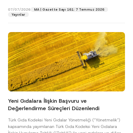
p
işlenmesine izin veriyorum.
y
gıdalara...
[Devamını Oku]
r
N
07/07/2026
o
MA | Gazette Sayı 161: 7 Temmuz 2026
o
GÖNDER
v
Yayınlar
t
e
i
*
c
e
*
Yeni Gıdalara İlişkin Başvuru ve
Değerlendirme Süreçleri Düzenlendi
Türk Gıda Kodeksi Yeni Gıdalar Yönetmeliği (“Yönetmelik”)
kapsamında yayımlanan Türk Gıda Kodeksi Yeni Gıdalara