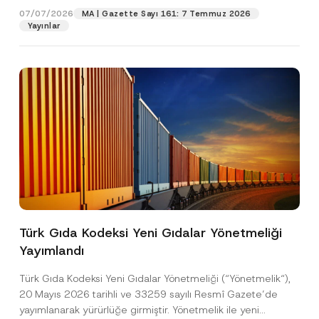
o
07/07/2026
MA | Gazette Sayı 161: 7 Temmuz 2026
n
Yayınlar
Pozisyon
P
r
i
v
E-Posta Adresi
*
a
c
y
Telefon Numarası
*
Konu
*
Türk Gıda Kodeksi Yeni Gıdalar Yönetmeliği
Yayımlandı
Bu iletişim formu aracılığıyla sağlanan kişisel
P
r
verilerle ilgili
aydınlatma metni
ni okudum ve
Türk Gıda Kodeksi Yeni Gıdalar Yönetmeliği (“Yönetmelik“),
i
anladım.
v
20 Mayıs 2026 tarihli ve 33259 sayılı Resmî Gazete’de
Bu iletişim formunu göndererek,
aydınlatma
A
a
yayımlanarak yürürlüğe girmiştir. Yönetmelik ile yeni
p
metni
nde açıklanan şekilde kişisel verilerimin
c