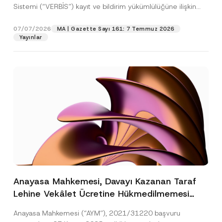
Sistemi (“VERBİS”) kayıt ve bildirim yükümlülüğüne ilişkin
eşikler Kişisel...
[Devamını Oku]
07/07/2026
MA | Gazette Sayı 161: 7 Temmuz 2026
Yayınlar
Anayasa Mahkemesi, Davayı Kazanan Taraf
Lehine Vekâlet Ücretine Hükmedilmemesi
Nedeniyle Mahkemeye Erişim Hakkının İhlal
Anayasa Mahkemesi (“AYM”), 2021/31220 başvuru
Edildiğine Karar Verdi