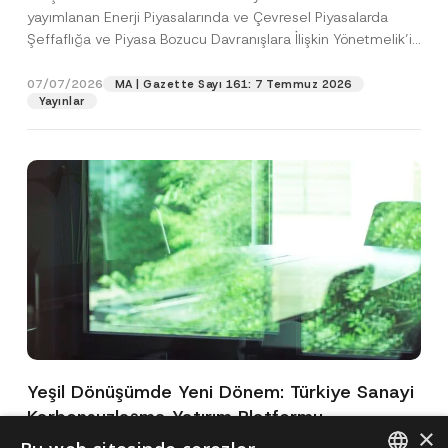
yayımlanan Enerji Piyasalarında ve Çevresel Piyasalarda
Şeffaflığa ve Piyasa Bozucu Davranışlara İlişkin Yönetmelik’in
(“Yönetmelik”)...
[Devamını Oku]
07/07/2026
MA | Gazette Sayı 161: 7 Temmuz 2026
Yayınlar
Yeşil Dönüşümde Yeni Dönem: Türkiye Sanayi
Karbonsuzlaşma Yatırım Platformu
×
Oluşturuldu