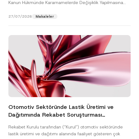
Kanun Hükmünde Kararnamelerde Değişiklik Yapılmasına
Dair...
[Devamını Oku]
27/07/2026
Makaleler
Otomotiv Sektöründe Lastik Üretimi ve
Dağıtımında Rekabet Soruşturması
Sonuçlandı: Toplam 3,6 Milyar TL İdari Para
Rekabet Kurulu tarafından (“Kurul”) otomotiv sektöründe
Cezasına Hükmedilmiştir
lastik üretimi ve dağıtımı alanında faaliyet gösteren çok