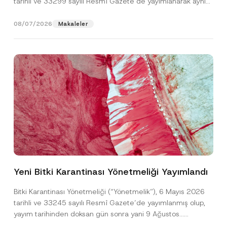
tarihli ve 33299 sayılı Resmî Gazete’de yayımlanarak aynı
gün yürürlüğe...
[Devamını Oku]
08/07/2026
Makaleler
S
Ad
*
o
y
Yeni Bitki Karantinası Yönetmeliği Yayımlandı
a
d
Soyad
*
P
Bitki Karantinası Yönetmeliği (“Yönetmelik”), 6 Mayıs 2026
o
tarihli ve 33245 sayılı Resmî Gazete’de yayımlanmış olup,
z
i
yayım tarihinden doksan gün sonra yani 9 Ağustos...
Firma
s
[Devamını Oku]
y