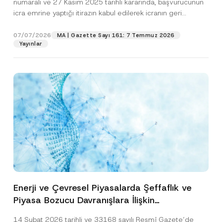
numaralı ve 27 Kasım 2025 tarihli kararında, başvurucunun
icra emrine yaptığı itirazın kabul edilerek icranın geri
bırakılmasına karar...
[Devamını Oku]
07/07/2026
MA | Gazette Sayı 161: 7 Temmuz 2026
Yayınlar
Enerji ve Çevresel Piyasalarda Şeffaflık ve
Piyasa Bozucu Davranışlara İlişkin
Yönetmelik’in Yürürlük Tarihi Ertelendi
14 Şubat 2026 tarihli ve 33168 sayılı Resmî Gazete’de