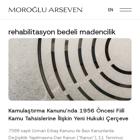
Skip
EN
to
main
content
rehabilitasyon bedeli madencilik
Kamulaştırma Kanunu’nda 1956 Öncesi Fiilî
Kamu Tahsislerine İlişkin Yeni Hukuki Çerçeve
7588 sayılı Uzman Erbaş Kanunu ile Bazı Kanunlarda
Değişiklik Yapılmasına Dair Kanun (“Kanun“), 11 Temmuz