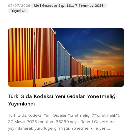
a
07/07/2026
MA | Gazette Sayı 161: 7 Temmuz 2026
c
Yayınlar
Pozisyon
y
A
d
r
E-Posta Adresi
*
e
s
i
Telefon Numarası
*
Konu
*
Türk Gıda Kodeksi Yeni Gıdalar Yönetmeliği
Yayımlandı
Bu iletişim formu aracılığıyla sağlanan kişisel
P
r
verilerle ilgili
aydınlatma metni
ni okudum ve
Türk Gıda Kodeksi Yeni Gıdalar Yönetmeliği (“Yönetmelik“),
i
anladım.
v
20 Mayıs 2026 tarihli ve 33259 sayılı Resmî Gazete’de
Bu iletişim formunu göndererek,
aydınlatma
A
a
yayımlanarak yürürlüğe girmiştir. Yönetmelik ile yeni
p
metni
nde açıklanan şekilde kişisel verilerimin
c