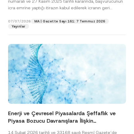
numaralı ve 27 Kasım 2025 tarihli kararında, başvurucunun
icra emrine yaptığı itirazın kabul edilerek icranın geri
bırakılmasına karar...
[Devamını Oku]
07/07/2026
MA | Gazette Sayı 161: 7 Temmuz 2026
Yayınlar
Enerji ve Çevresel Piyasalarda Şeffaflık ve
Piyasa Bozucu Davranışlara İlişkin
Yönetmelik’in Yürürlük Tarihi Ertelendi
14 Şubat 2026 tarihli ve 33168 sayılı Resmî Gazete’de