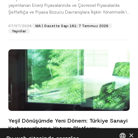
yayımlanan Enerji Piyasalarında ve Çevresel Piyasalarda
Şeffaflığa ve Piyasa Bozucu Davranışlara İlişkin Yönetmelik’in
(“Yönetmelik”)...
[Devamını Oku]
07/07/2026
MA | Gazette Sayı 161: 7 Temmuz 2026
Yayınlar
Yeşil Dönüşümde Yeni Dönem: Türkiye Sanayi
Karbonsuzlaşma Yatırım Platformu
×
Oluşturuldu