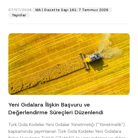
p
işlenmesine izin veriyorum.
y
gıdalara...
[Devamını Oku]
r
N
07/07/2026
o
MA | Gazette Sayı 161: 7 Temmuz 2026
o
GÖNDER
v
Yayınlar
t
e
i
*
c
e
*
Yeni Gıdalara İlişkin Başvuru ve
Değerlendirme Süreçleri Düzenlendi
Türk Gıda Kodeksi Yeni Gıdalar Yönetmeliği (“Yönetmelik”)
kapsamında yayımlanan Türk Gıda Kodeksi Yeni Gıdalara