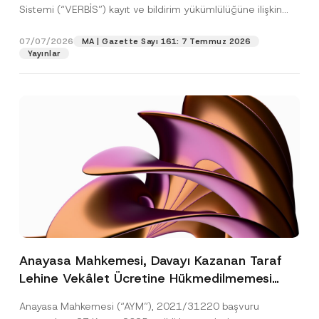
Sistemi (“VERBİS”) kayıt ve bildirim yükümlülüğüne ilişkin
eşikler Kişisel...
[Devamını Oku]
07/07/2026
MA | Gazette Sayı 161: 7 Temmuz 2026
Yayınlar
Anayasa Mahkemesi, Davayı Kazanan Taraf
Lehine Vekâlet Ücretine Hükmedilmemesi
Nedeniyle Mahkemeye Erişim Hakkının İhlal
Anayasa Mahkemesi (“AYM”), 2021/31220 başvuru
Edildiğine Karar Verdi