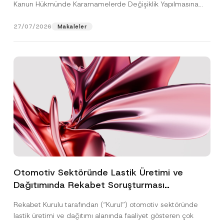
Kanun Hükmünde Kararnamelerde Değişiklik Yapılmasına
Dair...
[Devamını Oku]
27/07/2026
Makaleler
Otomotiv Sektöründe Lastik Üretimi ve
Dağıtımında Rekabet Soruşturması
Sonuçlandı: Toplam 3,6 Milyar TL İdari Para
Rekabet Kurulu tarafından (“Kurul”) otomotiv sektöründe
Cezasına Hükmedilmiştir
lastik üretimi ve dağıtımı alanında faaliyet gösteren çok