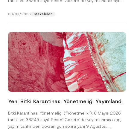
tarihli ve 33299 sayılı Resmî Gazete’de yayımlanarak aynı
gün yürürlüğe...
[Devamını Oku]
08/07/2026
Makaleler
T
Ad
*
e
l
Yeni Bitki Karantinası Yönetmeliği Yayımlandı
e
f
Soyad
*
o
Bitki Karantinası Yönetmeliği (“Yönetmelik”), 6 Mayıs 2026
n
tarihli ve 33245 sayılı Resmî Gazete’de yayımlanmış olup,
P
r
yayım tarihinden doksan gün sonra yani 9 Ağustos...
Firma
i
[Devamını Oku]
v