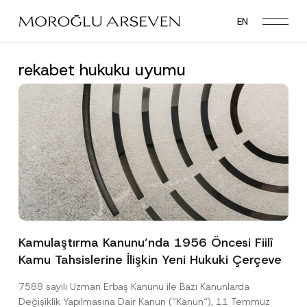
Skip
EN
to
main
content
rekabet hukuku uyumu
Kamulaştırma Kanunu’nda 1956 Öncesi Fiilî
Kamu Tahsislerine İlişkin Yeni Hukuki Çerçeve
7588 sayılı Uzman Erbaş Kanunu ile Bazı Kanunlarda
Değişiklik Yapılmasına Dair Kanun (“Kanun“), 11 Temmuz