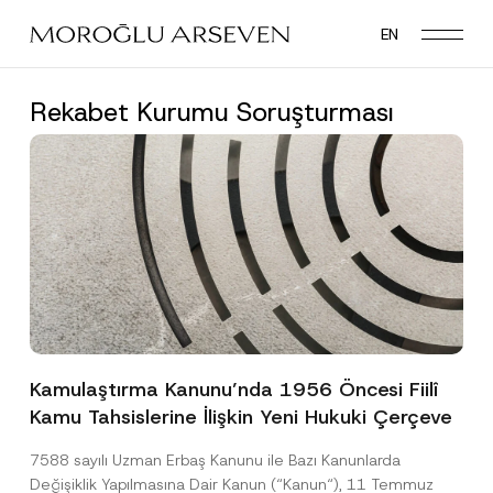
Skip
EN
to
main
content
Rekabet Kurumu Soruşturması
Kamulaştırma Kanunu’nda 1956 Öncesi Fiilî
Kamu Tahsislerine İlişkin Yeni Hukuki Çerçeve
7588 sayılı Uzman Erbaş Kanunu ile Bazı Kanunlarda
Değişiklik Yapılmasına Dair Kanun (“Kanun“), 11 Temmuz