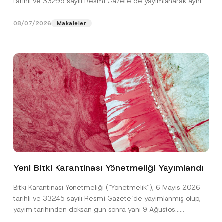
tarihli ve 33299 sayılı Resmî Gazete’de yayımlanarak aynı
gün yürürlüğe...
[Devamını Oku]
08/07/2026
Makaleler
S
Ad
*
o
y
Yeni Bitki Karantinası Yönetmeliği Yayımlandı
a
d
Soyad
*
*
Bitki Karantinası Yönetmeliği (“Yönetmelik”), 6 Mayıs 2026
A
tarihli ve 33245 sayılı Resmî Gazete’de yayımlanmış olup,
d
r
yayım tarihinden doksan gün sonra yani 9 Ağustos...
Firma
e
[Devamını Oku]
s