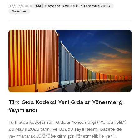
i
07/07/2026
MA | Gazette Sayı 161: 7 Temmuz 2026
Yayınlar
Pozisyon
E-Posta Adresi
*
Telefon Numarası
*
Konu
*
Türk Gıda Kodeksi Yeni Gıdalar Yönetmeliği
Yayımlandı
Bu iletişim formu aracılığıyla sağlanan kişisel
P
r
verilerle ilgili
aydınlatma metni
ni okudum ve
Türk Gıda Kodeksi Yeni Gıdalar Yönetmeliği (“Yönetmelik“),
i
anladım.
v
20 Mayıs 2026 tarihli ve 33259 sayılı Resmî Gazete’de
Bu iletişim formunu göndererek,
aydınlatma
A
a
yayımlanarak yürürlüğe girmiştir. Yönetmelik ile yeni
p
metni
nde açıklanan şekilde kişisel verilerimin
c