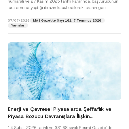
numaralı ve 27 Kasım 2025 tarihli kararında, başvurucunun
icra emrine yaptığı itirazın kabul edilerek icranın geri
bırakılmasına karar...
[Devamını Oku]
07/07/2026
MA | Gazette Sayı 161: 7 Temmuz 2026
Yayınlar
Enerji ve Çevresel Piyasalarda Şeffaflık ve
Piyasa Bozucu Davranışlara İlişkin
Yönetmelik’in Yürürlük Tarihi Ertelendi
14 Şubat 2026 tarihli ve 33168 sayılı Resmî Gazete’de