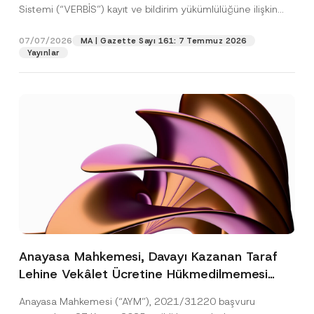
Sistemi (“VERBİS”) kayıt ve bildirim yükümlülüğüne ilişkin
eşikler Kişisel...
[Devamını Oku]
07/07/2026
MA | Gazette Sayı 161: 7 Temmuz 2026
Yayınlar
Anayasa Mahkemesi, Davayı Kazanan Taraf
Lehine Vekâlet Ücretine Hükmedilmemesi
Nedeniyle Mahkemeye Erişim Hakkının İhlal
Anayasa Mahkemesi (“AYM”), 2021/31220 başvuru
Edildiğine Karar Verdi