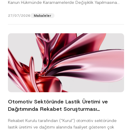
Kanun Hükmünde Kararnamelerde Değişiklik Yapılmasına
Dair...
[Devamını Oku]
27/07/2026
Makaleler
Otomotiv Sektöründe Lastik Üretimi ve
Dağıtımında Rekabet Soruşturması
Sonuçlandı: Toplam 3,6 Milyar TL İdari Para
Rekabet Kurulu tarafından (“Kurul”) otomotiv sektöründe
Cezasına Hükmedilmiştir
lastik üretimi ve dağıtımı alanında faaliyet gösteren çok