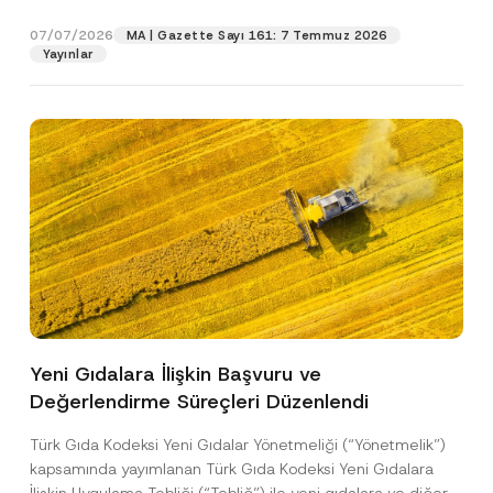
p
işlenmesine izin veriyorum.
y
gıdalara...
[Devamını Oku]
r
N
07/07/2026
o
MA | Gazette Sayı 161: 7 Temmuz 2026
o
GÖNDER
v
Yayınlar
t
e
i
*
c
e
*
Yeni Gıdalara İlişkin Başvuru ve
Değerlendirme Süreçleri Düzenlendi
Türk Gıda Kodeksi Yeni Gıdalar Yönetmeliği (“Yönetmelik”)
kapsamında yayımlanan Türk Gıda Kodeksi Yeni Gıdalara