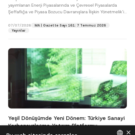
yayımlanan Enerji Piyasalarında ve Çevresel Piyasalarda
Şeffaflığa ve Piyasa Bozucu Davranışlara İlişkin Yönetmelik’in
(“Yönetmelik”)...
[Devamını Oku]
07/07/2026
MA | Gazette Sayı 161: 7 Temmuz 2026
Yayınlar
Yeşil Dönüşümde Yeni Dönem: Türkiye Sanayi
Karbonsuzlaşma Yatırım Platformu
×
Oluşturuldu