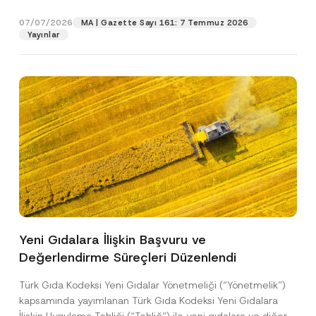
p
işlenmesine izin veriyorum.
y
gıdalara...
[Devamını Oku]
r
N
07/07/2026
o
MA | Gazette Sayı 161: 7 Temmuz 2026
o
GÖNDER
v
Yayınlar
t
e
i
*
c
e
*
Yeni Gıdalara İlişkin Başvuru ve
Değerlendirme Süreçleri Düzenlendi
Türk Gıda Kodeksi Yeni Gıdalar Yönetmeliği (“Yönetmelik”)
kapsamında yayımlanan Türk Gıda Kodeksi Yeni Gıdalara