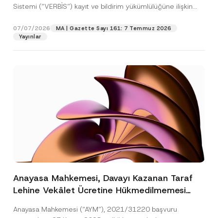
Sistemi (“VERBİS”) kayıt ve bildirim yükümlülüğüne ilişkin
eşikler Kişisel...
[Devamını Oku]
07/07/2026
MA | Gazette Sayı 161: 7 Temmuz 2026
Yayınlar
Anayasa Mahkemesi, Davayı Kazanan Taraf
Lehine Vekâlet Ücretine Hükmedilmemesi
Nedeniyle Mahkemeye Erişim Hakkının İhlal
Anayasa Mahkemesi (“AYM”), 2021/31220 başvuru
Edildiğine Karar Verdi