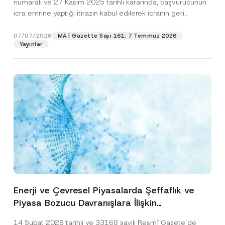
numaralı ve 27 Kasım 2025 tarihli kararında, başvurucunun
icra emrine yaptığı itirazın kabul edilerek icranın geri
bırakılmasına karar...
[Devamını Oku]
07/07/2026
MA | Gazette Sayı 161: 7 Temmuz 2026
Yayınlar
Enerji ve Çevresel Piyasalarda Şeffaflık ve
Piyasa Bozucu Davranışlara İlişkin
Yönetmelik’in Yürürlük Tarihi Ertelendi
14 Şubat 2026 tarihli ve 33168 sayılı Resmî Gazete’de