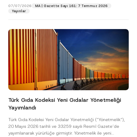
07/07/2026
MA | Gazette Sayı 161: 7 Temmuz 2026
Yayınlar
Pozisyon
E-Posta Adresi
*
Telefon Numarası
*
Konu
*
Türk Gıda Kodeksi Yeni Gıdalar Yönetmeliği
Yayımlandı
Bu iletişim formu aracılığıyla sağlanan kişisel
P
r
verilerle ilgili
aydınlatma metni
ni okudum ve
Türk Gıda Kodeksi Yeni Gıdalar Yönetmeliği (“Yönetmelik“),
i
anladım.
v
20 Mayıs 2026 tarihli ve 33259 sayılı Resmî Gazete’de
Bu iletişim formunu göndererek,
aydınlatma
A
a
yayımlanarak yürürlüğe girmiştir. Yönetmelik ile yeni
p
metni
nde açıklanan şekilde kişisel verilerimin
c