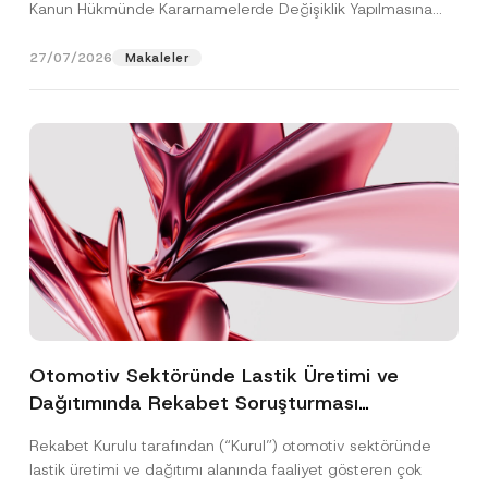
Kanun Hükmünde Kararnamelerde Değişiklik Yapılmasına
Dair...
[Devamını Oku]
27/07/2026
Makaleler
Otomotiv Sektöründe Lastik Üretimi ve
Dağıtımında Rekabet Soruşturması
Sonuçlandı: Toplam 3,6 Milyar TL İdari Para
Rekabet Kurulu tarafından (“Kurul”) otomotiv sektöründe
Cezasına Hükmedilmiştir
lastik üretimi ve dağıtımı alanında faaliyet gösteren çok