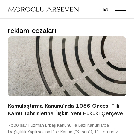
Skip
EN
to
main
content
reklam cezaları
Kamulaştırma Kanunu’nda 1956 Öncesi Fiilî
Kamu Tahsislerine İlişkin Yeni Hukuki Çerçeve
7588 sayılı Uzman Erbaş Kanunu ile Bazı Kanunlarda
Değişiklik Yapılmasına Dair Kanun (“Kanun“), 11 Temmuz