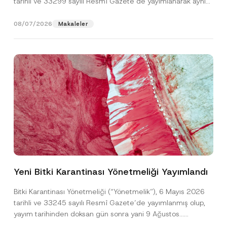
tarihli ve 33299 sayılı Resmî Gazete’de yayımlanarak aynı
gün yürürlüğe...
[Devamını Oku]
08/07/2026
Makaleler
*
Ad
*
*
*
Yeni Bitki Karantinası Yönetmeliği Yayımlandı
Soyad
*
Bitki Karantinası Yönetmeliği (“Yönetmelik”), 6 Mayıs 2026
tarihli ve 33245 sayılı Resmî Gazete’de yayımlanmış olup,
yayım tarihinden doksan gün sonra yani 9 Ağustos...
Firma
[Devamını Oku]