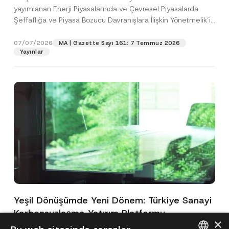
yayımlanan Enerji Piyasalarında ve Çevresel Piyasalarda
Şeffaflığa ve Piyasa Bozucu Davranışlara İlişkin Yönetmelik’in
(“Yönetmelik”)...
[Devamını Oku]
07/07/2026
MA | Gazette Sayı 161: 7 Temmuz 2026
Yayınlar
Yeşil Dönüşümde Yeni Dönem: Türkiye Sanayi
Karbonsuzlaşma Yatırım Platformu
×
Oluşturuldu