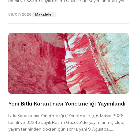
tarihli ve 33299 sayılı Resmî Gazete’de yayımlanarak aynı
gün yürürlüğe...
[Devamını Oku]
08/07/2026
Makaleler
Ad
*
Yeni Bitki Karantinası Yönetmeliği Yayımlandı
Soyad
*
Bitki Karantinası Yönetmeliği (“Yönetmelik”), 6 Mayıs 2026
tarihli ve 33245 sayılı Resmî Gazete’de yayımlanmış olup,
yayım tarihinden doksan gün sonra yani 9 Ağustos...
Firma
[Devamını Oku]