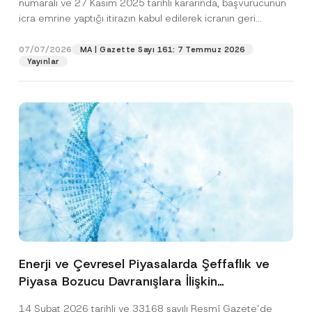
numaralı ve 27 Kasım 2025 tarihli kararında, başvurucunun
icra emrine yaptığı itirazın kabul edilerek icranın geri
bırakılmasına karar...
[Devamını Oku]
07/07/2026
MA | Gazette Sayı 161: 7 Temmuz 2026
Yayınlar
Enerji ve Çevresel Piyasalarda Şeffaflık ve
Piyasa Bozucu Davranışlara İlişkin
Yönetmelik’in Yürürlük Tarihi Ertelendi
14 Şubat 2026 tarihli ve 33168 sayılı Resmî Gazete’de