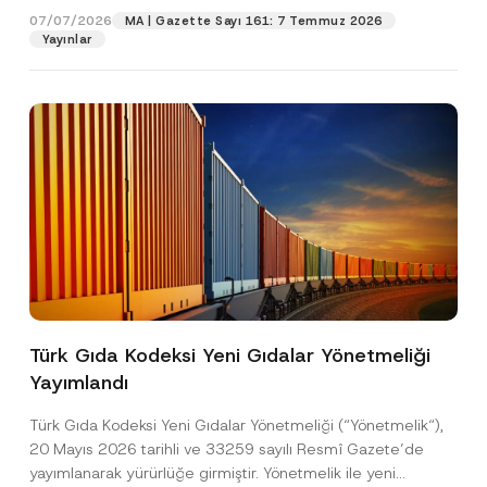
07/07/2026
MA | Gazette Sayı 161: 7 Temmuz 2026
Yayınlar
Pozisyon
E-Posta Adresi
*
Telefon Numarası
*
Konu
*
Türk Gıda Kodeksi Yeni Gıdalar Yönetmeliği
Yayımlandı
Bu iletişim formu aracılığıyla sağlanan kişisel
P
r
verilerle ilgili
aydınlatma metni
ni okudum ve
Türk Gıda Kodeksi Yeni Gıdalar Yönetmeliği (“Yönetmelik“),
i
anladım.
v
*
20 Mayıs 2026 tarihli ve 33259 sayılı Resmî Gazete’de
Bu iletişim formunu göndererek,
aydınlatma
A
a
A
yayımlanarak yürürlüğe girmiştir. Yönetmelik ile yeni
p
metni
nde açıklanan şekilde kişisel verilerimin
c
p