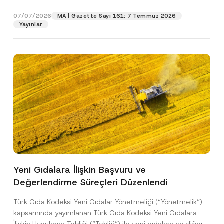
p
işlenmesine izin veriyorum.
y
gıdalara...
[Devamını Oku]
p
r
N
r
07/07/2026
o
MA | Gazette Sayı 161: 7 Temmuz 2026
o
o
GÖNDER
v
Yayınlar
t
v
e
i
e
*
c
A
e
p
*
p
r
o
v
e
Yeni Gıdalara İlişkin Başvuru ve
Değerlendirme Süreçleri Düzenlendi
Türk Gıda Kodeksi Yeni Gıdalar Yönetmeliği (“Yönetmelik”)
kapsamında yayımlanan Türk Gıda Kodeksi Yeni Gıdalara