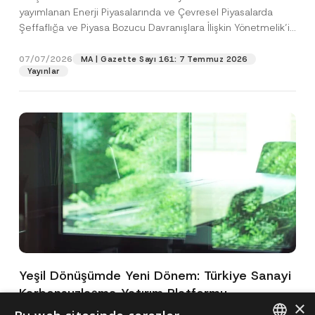
yayımlanan Enerji Piyasalarında ve Çevresel Piyasalarda
Şeffaflığa ve Piyasa Bozucu Davranışlara İlişkin Yönetmelik’in
(“Yönetmelik”)...
[Devamını Oku]
07/07/2026
MA | Gazette Sayı 161: 7 Temmuz 2026
Yayınlar
Yeşil Dönüşümde Yeni Dönem: Türkiye Sanayi
Karbonsuzlaşma Yatırım Platformu
×
Oluşturuldu