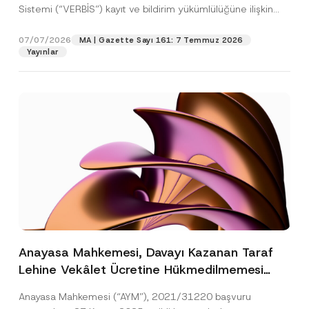
Sistemi (“VERBİS”) kayıt ve bildirim yükümlülüğüne ilişkin
eşikler Kişisel...
[Devamını Oku]
07/07/2026
MA | Gazette Sayı 161: 7 Temmuz 2026
Yayınlar
Anayasa Mahkemesi, Davayı Kazanan Taraf
Lehine Vekâlet Ücretine Hükmedilmemesi
Nedeniyle Mahkemeye Erişim Hakkının İhlal
Anayasa Mahkemesi (“AYM”), 2021/31220 başvuru
Edildiğine Karar Verdi