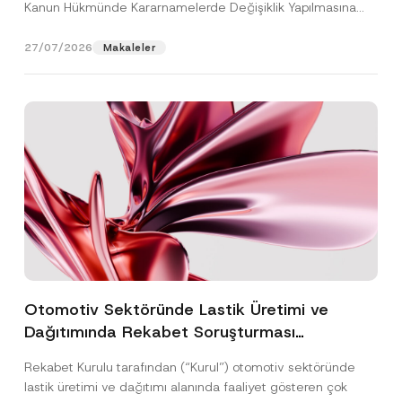
Kanun Hükmünde Kararnamelerde Değişiklik Yapılmasına
Dair...
[Devamını Oku]
27/07/2026
Makaleler
Otomotiv Sektöründe Lastik Üretimi ve
Dağıtımında Rekabet Soruşturması
Sonuçlandı: Toplam 3,6 Milyar TL İdari Para
Rekabet Kurulu tarafından (“Kurul”) otomotiv sektöründe
Cezasına Hükmedilmiştir
lastik üretimi ve dağıtımı alanında faaliyet gösteren çok