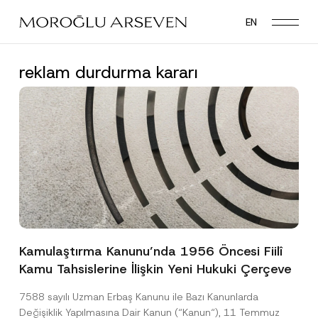
Skip
EN
to
main
content
reklam durdurma kararı
Kamulaştırma Kanunu’nda 1956 Öncesi Fiilî
Kamu Tahsislerine İlişkin Yeni Hukuki Çerçeve
7588 sayılı Uzman Erbaş Kanunu ile Bazı Kanunlarda
Değişiklik Yapılmasına Dair Kanun (“Kanun“), 11 Temmuz