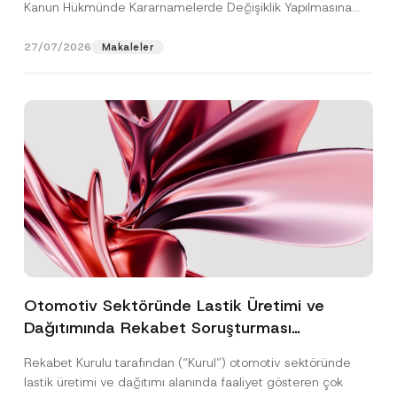
Kanun Hükmünde Kararnamelerde Değişiklik Yapılmasına
Dair...
[Devamını Oku]
27/07/2026
Makaleler
Otomotiv Sektöründe Lastik Üretimi ve
Dağıtımında Rekabet Soruşturması
Sonuçlandı: Toplam 3,6 Milyar TL İdari Para
Rekabet Kurulu tarafından (“Kurul”) otomotiv sektöründe
Cezasına Hükmedilmiştir
lastik üretimi ve dağıtımı alanında faaliyet gösteren çok