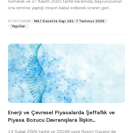
numaralı ve 27 Kasım 2025 tarihli kararında, başvurucunun
icra emrine yaptığı itirazın kabul edilerek icranın geri
bırakılmasına karar...
[Devamını Oku]
07/07/2026
MA | Gazette Sayı 161: 7 Temmuz 2026
Yayınlar
Enerji ve Çevresel Piyasalarda Şeffaflık ve
Piyasa Bozucu Davranışlara İlişkin
Yönetmelik’in Yürürlük Tarihi Ertelendi
14 Şubat 2026 tarihli ve 33168 sayılı Resmî Gazete’de