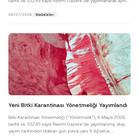
tarihli ve 33299 sayılı Resmî Gazete’de yayımlanarak aynı
gün yürürlüğe...
[Devamını Oku]
08/07/2026
Makaleler
A
Ad
*
d
r
Yeni Bitki Karantinası Yönetmeliği Yayımlandı
e
s
Soyad
*
i
Bitki Karantinası Yönetmeliği (“Yönetmelik”), 6 Mayıs 2026
F
tarihli ve 33245 sayılı Resmî Gazete’de yayımlanmış olup,
i
r
yayım tarihinden doksan gün sonra yani 9 Ağustos...
Firma
m
[Devamını Oku]
a