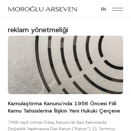
Skip
EN
to
main
content
reklam yönetmeliği
Kamulaştırma Kanunu’nda 1956 Öncesi Fiilî
Kamu Tahsislerine İlişkin Yeni Hukuki Çerçeve
7588 sayılı Uzman Erbaş Kanunu ile Bazı Kanunlarda
Değişiklik Yapılmasına Dair Kanun (“Kanun“), 11 Temmuz