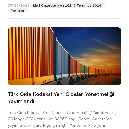
*
07/07/2026
MA | Gazette Sayı 161: 7 Temmuz 2026
Yayınlar
Pozisyon
E-Posta Adresi
*
Telefon Numarası
*
Konu
*
Türk Gıda Kodeksi Yeni Gıdalar Yönetmeliği
Yayımlandı
Bu iletişim formu aracılığıyla sağlanan kişisel
P
r
verilerle ilgili
aydınlatma metni
ni okudum ve
Türk Gıda Kodeksi Yeni Gıdalar Yönetmeliği (“Yönetmelik“),
i
anladım.
v
20 Mayıs 2026 tarihli ve 33259 sayılı Resmî Gazete’de
Bu iletişim formunu göndererek,
aydınlatma
A
a
yayımlanarak yürürlüğe girmiştir. Yönetmelik ile yeni
p
metni
nde açıklanan şekilde kişisel verilerimin
c