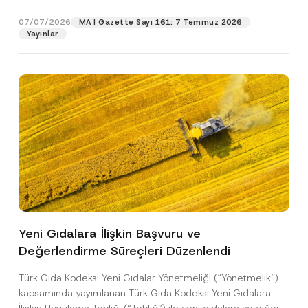
p
işlenmesine izin veriyorum.
y
gıdalara...
[Devamını Oku]
r
N
07/07/2026
o
MA | Gazette Sayı 161: 7 Temmuz 2026
o
GÖNDER
v
Yayınlar
t
e
i
*
c
e
*
Yeni Gıdalara İlişkin Başvuru ve
Değerlendirme Süreçleri Düzenlendi
Türk Gıda Kodeksi Yeni Gıdalar Yönetmeliği (“Yönetmelik”)
kapsamında yayımlanan Türk Gıda Kodeksi Yeni Gıdalara