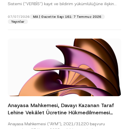
Sistemi (“VERBİS”) kayıt ve bildirim yükümlülüğüne ilişkin
eşikler Kişisel...
[Devamını Oku]
07/07/2026
MA | Gazette Sayı 161: 7 Temmuz 2026
Yayınlar
Anayasa Mahkemesi, Davayı Kazanan Taraf
Lehine Vekâlet Ücretine Hükmedilmemesi
Nedeniyle Mahkemeye Erişim Hakkının İhlal
Anayasa Mahkemesi (“AYM”), 2021/31220 başvuru
Edildiğine Karar Verdi