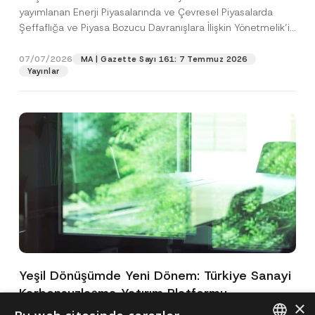
yayımlanan Enerji Piyasalarında ve Çevresel Piyasalarda
Şeffaflığa ve Piyasa Bozucu Davranışlara İlişkin Yönetmelik’in
(“Yönetmelik”)...
[Devamını Oku]
07/07/2026
MA | Gazette Sayı 161: 7 Temmuz 2026
Yayınlar
Yeşil Dönüşümde Yeni Dönem: Türkiye Sanayi
Karbonsuzlaşma Yatırım Platformu
×
Oluşturuldu