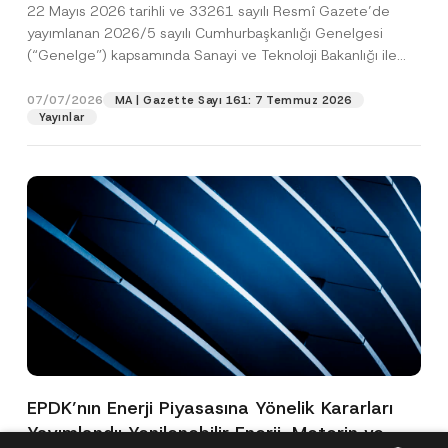
22 Mayıs 2026 tarihli ve 33261 sayılı Resmî Gazete’de
yayımlanan 2026/5 sayılı Cumhurbaşkanlığı Genelgesi
(“Genelge”) kapsamında Sanayi ve Teknoloji Bakanlığı ile
Avrupa İmar...
[Devamını Oku]
07/07/2026
MA | Gazette Sayı 161: 7 Temmuz 2026
Yayınlar
EPDK’nın Enerji Piyasasına Yönelik Kararları
Yayımlandı: Yenilenebilir Enerji, Motorin ve