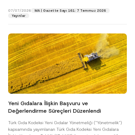
l
gıdalara...
[Devamını Oku]
e
07/07/2026
MA | Gazette Sayı 161: 7 Temmuz 2026
f
Pozisyon
o
Yayınlar
n
N
u
E-Posta Adresi
*
m
a
r
a
Telefon Numarası
*
s
ı
Konu
*
Yeni Gıdalara İlişkin Başvuru ve
Değerlendirme Süreçleri Düzenlendi
Bu iletişim formu aracılığıyla sağlanan kişisel
P
r
verilerle ilgili
aydınlatma metni
ni okudum ve
i
anladım.
Türk Gıda Kodeksi Yeni Gıdalar Yönetmeliği (“Yönetmelik”)
v
Bu iletişim formunu göndererek,
aydınlatma
A
kapsamında yayımlanan Türk Gıda Kodeksi Yeni Gıdalara
a
p
metni
nde açıklanan şekilde kişisel verilerimin
c