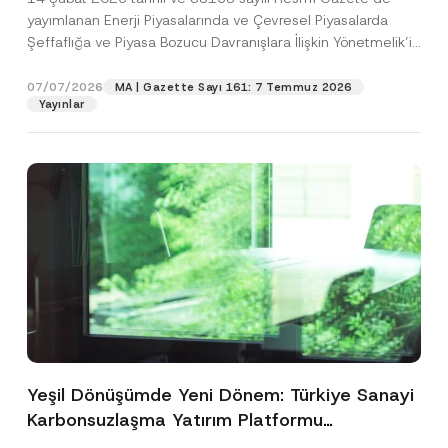
yayımlanan Enerji Piyasalarında ve Çevresel Piyasalarda
Şeffaflığa ve Piyasa Bozucu Davranışlara İlişkin Yönetmelik’in
(“Yönetmelik”)...
[Devamını Oku]
07/07/2026
MA | Gazette Sayı 161: 7 Temmuz 2026
Yayınlar
Yeşil Dönüşümde Yeni Dönem: Türkiye Sanayi
Karbonsuzlaşma Yatırım Platformu
Oluşturuldu