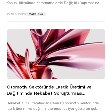
Kanun Hükmünde Kararnamelerde Değişiklik Yapılmasına
Dair...
[Devamını Oku]
27/07/2026
Makaleler
Otomotiv Sektöründe Lastik Üretimi ve
Dağıtımında Rekabet Soruşturması
Sonuçlandı: Toplam 3,6 Milyar TL İdari Para
Rekabet Kurulu tarafından (“Kurul”) otomotiv sektöründe
Cezasına Hükmedilmiştir
lastik üretimi ve dağıtımı alanında faaliyet gösteren çok