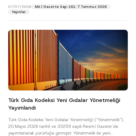
07/07/2026
MA | Gazette Sayı 161: 7 Temmuz 2026
Yayınlar
P
Ad
*
o
Türk Gıda Kodeksi Yeni Gıdalar Yönetmeliği
z
i
Yayımlandı
s
Soyad
*
y
Türk Gıda Kodeksi Yeni Gıdalar Yönetmeliği (“Yönetmelik“),
o
n
20 Mayıs 2026 tarihli ve 33259 sayılı Resmî Gazete’de
T
Firma
yayımlanarak yürürlüğe girmiştir. Yönetmelik ile yeni
e