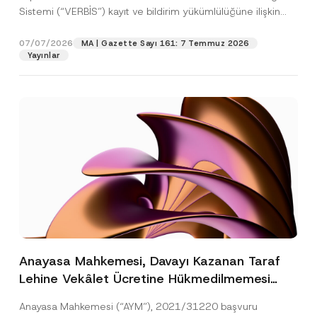
Sistemi (“VERBİS”) kayıt ve bildirim yükümlülüğüne ilişkin
eşikler Kişisel...
[Devamını Oku]
07/07/2026
MA | Gazette Sayı 161: 7 Temmuz 2026
Yayınlar
Anayasa Mahkemesi, Davayı Kazanan Taraf
Lehine Vekâlet Ücretine Hükmedilmemesi
Nedeniyle Mahkemeye Erişim Hakkının İhlal
Anayasa Mahkemesi (“AYM”), 2021/31220 başvuru
Edildiğine Karar Verdi