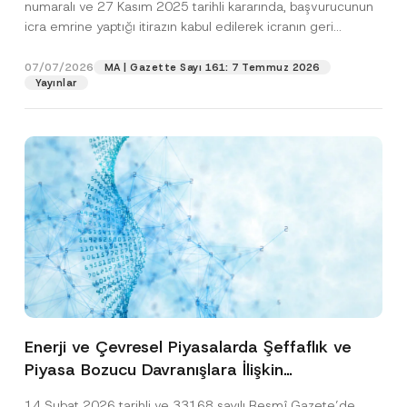
numaralı ve 27 Kasım 2025 tarihli kararında, başvurucunun
icra emrine yaptığı itirazın kabul edilerek icranın geri
bırakılmasına karar...
[Devamını Oku]
07/07/2026
MA | Gazette Sayı 161: 7 Temmuz 2026
Yayınlar
Enerji ve Çevresel Piyasalarda Şeffaflık ve
Piyasa Bozucu Davranışlara İlişkin
Yönetmelik’in Yürürlük Tarihi Ertelendi
14 Şubat 2026 tarihli ve 33168 sayılı Resmî Gazete’de