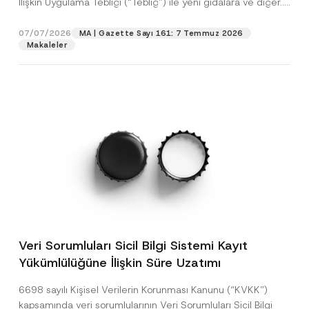
İlişkin Uygulama Tebliği (“Tebliğ”) ile yeni gıdalara ve diğer...
p
işlenmesine izin veriyorum.
y
[Devamını Oku]
r
N
o
o
07/07/2026
MA | Gazette Sayı 161: 7 Temmuz 2026
GÖNDER
v
t
Makaleler
e
i
*
c
e
*
Veri Sorumluları Sicil Bilgi Sistemi Kayıt
Yükümlülüğüne İlişkin Süre Uzatımı
6698 sayılı Kişisel Verilerin Korunması Kanunu (“KVKK”)
kapsamında veri sorumlularının Veri Sorumluları Sicil Bilgi