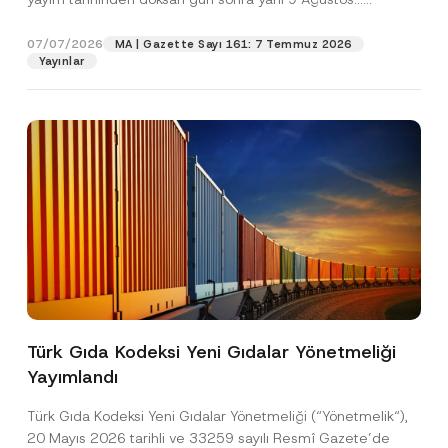
[Devamını Oku]
07/07/2026
MA | Gazette Sayı 161: 7 Temmuz 2026
Pozisyon
Yayınlar
E-Posta Adresi
*
Telefon Numarası
*
Konu
*
Türk Gıda Kodeksi Yeni Gıdalar Yönetmeliği
Yayımlandı
Bu iletişim formu aracılığıyla sağlanan kişisel
P
r
verilerle ilgili
aydınlatma metni
ni okudum ve
i
anladım.
Türk Gıda Kodeksi Yeni Gıdalar Yönetmeliği (“Yönetmelik“),
v
Bu iletişim formunu göndererek,
aydınlatma
A
20 Mayıs 2026 tarihli ve 33259 sayılı Resmî Gazete’de
a
p
metni
nde açıklanan şekilde kişisel verilerimin