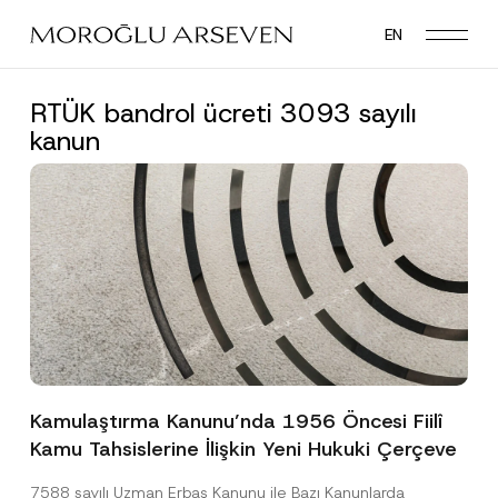
Skip
EN
to
main
content
RTÜK bandrol ücreti 3093 sayılı
kanun
Kamulaştırma Kanunu’nda 1956 Öncesi Fiilî
Kamu Tahsislerine İlişkin Yeni Hukuki Çerçeve
7588 sayılı Uzman Erbaş Kanunu ile Bazı Kanunlarda