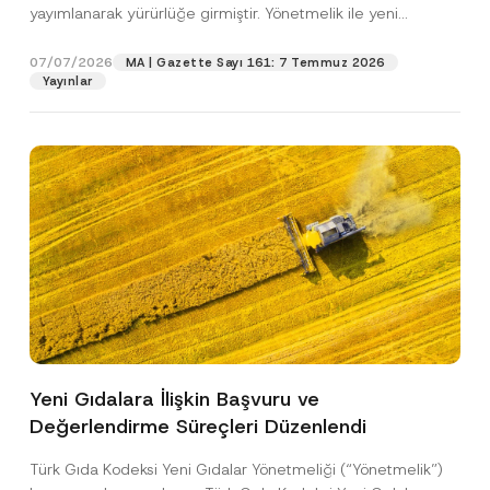
c
yayımlanarak yürürlüğe girmiştir. Yönetmelik ile yeni
p
işlenmesine izin veriyorum.
y
r
gıdalara...
[Devamını Oku]
N
o
o
07/07/2026
MA | Gazette Sayı 161: 7 Temmuz 2026
GÖNDER
v
t
Yayınlar
e
i
*
c
e
*
Yeni Gıdalara İlişkin Başvuru ve
Değerlendirme Süreçleri Düzenlendi
Türk Gıda Kodeksi Yeni Gıdalar Yönetmeliği (“Yönetmelik”)