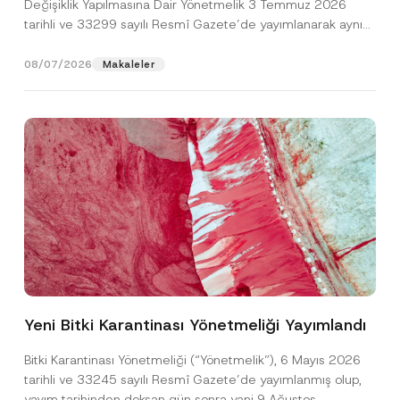
Değişiklik Yapılmasına Dair Yönetmelik 3 Temmuz 2026
tarihli ve 33299 sayılı Resmî Gazete’de yayımlanarak aynı
gün yürürlüğe...
[Devamını Oku]
08/07/2026
Makaleler
*
Ad
*
F
i
r
Yeni Bitki Karantinası Yönetmeliği Yayımlandı
m
Soyad
*
a
*
Bitki Karantinası Yönetmeliği (“Yönetmelik”), 6 Mayıs 2026
tarihli ve 33245 sayılı Resmî Gazete’de yayımlanmış olup,
Firma
yayım tarihinden doksan gün sonra yani 9 Ağustos...