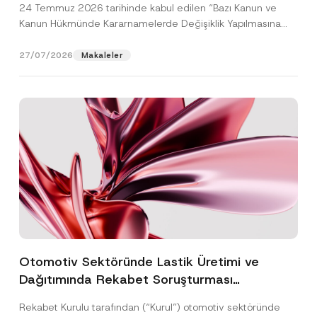
24 Temmuz 2026 tarihinde kabul edilen “Bazı Kanun ve
Kanun Hükmünde Kararnamelerde Değişiklik Yapılmasına
Dair...
[Devamını Oku]
27/07/2026
Makaleler
Otomotiv Sektöründe Lastik Üretimi ve
Dağıtımında Rekabet Soruşturması
Sonuçlandı: Toplam 3,6 Milyar TL İdari Para
Rekabet Kurulu tarafından (“Kurul”) otomotiv sektöründe
Cezasına Hükmedilmiştir