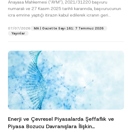
Anayasa Mahkemesi (“AYM”), 2021/31220 başvuru
Edildiğine Karar Verdi
numaralı ve 27 Kasım 2025 tarihli kararında, başvurucunun
icra emrine yaptığı itirazın kabul edilerek icranın geri
bırakılmasına karar...
[Devamını Oku]
07/07/2026
MA | Gazette Sayı 161: 7 Temmuz 2026
Yayınlar
Enerji ve Çevresel Piyasalarda Şeffaflık ve
Piyasa Bozucu Davranışlara İlişkin