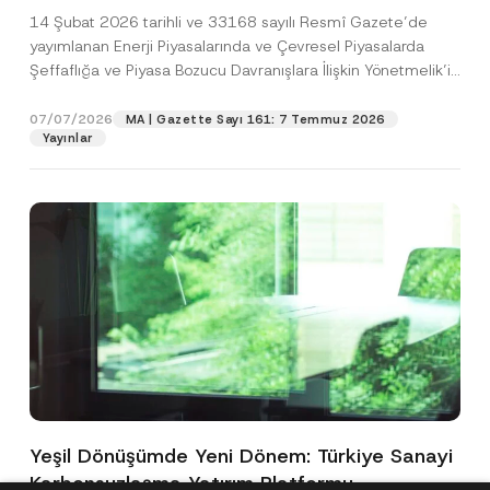
Yönetmelik’in Yürürlük Tarihi Ertelendi
14 Şubat 2026 tarihli ve 33168 sayılı Resmî Gazete’de
yayımlanan Enerji Piyasalarında ve Çevresel Piyasalarda
Şeffaflığa ve Piyasa Bozucu Davranışlara İlişkin Yönetmelik’in
(“Yönetmelik”)...
[Devamını Oku]
07/07/2026
MA | Gazette Sayı 161: 7 Temmuz 2026
Yayınlar
Yeşil Dönüşümde Yeni Dönem: Türkiye Sanayi
Karbonsuzlaşma Yatırım Platformu