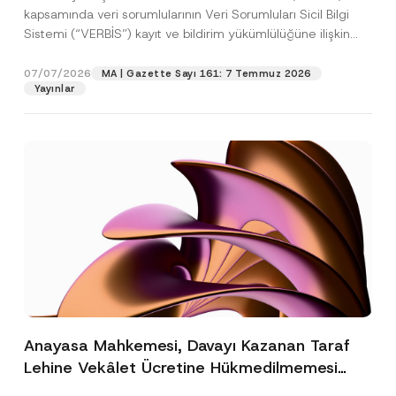
kapsamında veri sorumlularının Veri Sorumluları Sicil Bilgi
Sistemi (“VERBİS”) kayıt ve bildirim yükümlülüğüne ilişkin
eşikler Kişisel...
[Devamını Oku]
07/07/2026
MA | Gazette Sayı 161: 7 Temmuz 2026
Yayınlar
Anayasa Mahkemesi, Davayı Kazanan Taraf
Lehine Vekâlet Ücretine Hükmedilmemesi
Nedeniyle Mahkemeye Erişim Hakkının İhlal