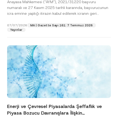
Anayasa Mahkemesi (“AYM”), 2021/31220 başvuru
Edildiğine Karar Verdi
numaralı ve 27 Kasım 2025 tarihli kararında, başvurucunun
icra emrine yaptığı itirazın kabul edilerek icranın geri
bırakılmasına karar...
[Devamını Oku]
07/07/2026
MA | Gazette Sayı 161: 7 Temmuz 2026
Yayınlar
Enerji ve Çevresel Piyasalarda Şeffaflık ve
Piyasa Bozucu Davranışlara İlişkin