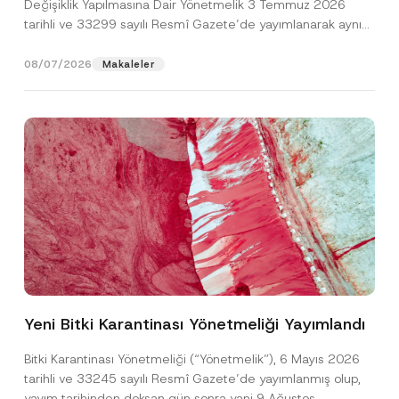
Değişiklik Yapılmasına Dair Yönetmelik 3 Temmuz 2026
tarihli ve 33299 sayılı Resmî Gazete’de yayımlanarak aynı
gün yürürlüğe...
[Devamını Oku]
08/07/2026
Makaleler
Ad
*
Yeni Bitki Karantinası Yönetmeliği Yayımlandı
Soyad
*
Bitki Karantinası Yönetmeliği (“Yönetmelik”), 6 Mayıs 2026
tarihli ve 33245 sayılı Resmî Gazete’de yayımlanmış olup,
Firma
yayım tarihinden doksan gün sonra yani 9 Ağustos...