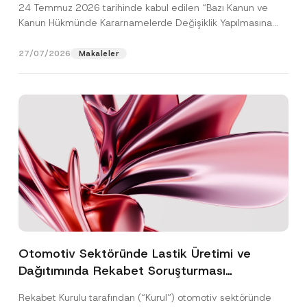
24 Temmuz 2026 tarihinde kabul edilen “Bazı Kanun ve
Kanun Hükmünde Kararnamelerde Değişiklik Yapılmasına
Dair...
[Devamını Oku]
27/07/2026
Makaleler
Otomotiv Sektöründe Lastik Üretimi ve
Dağıtımında Rekabet Soruşturması
Sonuçlandı: Toplam 3,6 Milyar TL İdari Para
Rekabet Kurulu tarafından (“Kurul”) otomotiv sektöründe
Cezasına Hükmedilmiştir