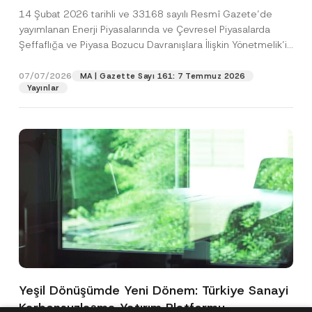
Yönetmelik’in Yürürlük Tarihi Ertelendi
14 Şubat 2026 tarihli ve 33168 sayılı Resmî Gazete’de
yayımlanan Enerji Piyasalarında ve Çevresel Piyasalarda
Şeffaflığa ve Piyasa Bozucu Davranışlara İlişkin Yönetmelik’in
(“Yönetmelik”)...
[Devamını Oku]
07/07/2026
MA | Gazette Sayı 161: 7 Temmuz 2026
Yayınlar
Yeşil Dönüşümde Yeni Dönem: Türkiye Sanayi
Karbonsuzlaşma Yatırım Platformu