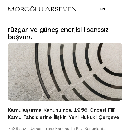
Skip
EN
to
main
content
rüzgar ve güneş enerjisi lisanssız
başvuru
Kamulaştırma Kanunu’nda 1956 Öncesi Fiilî
Kamu Tahsislerine İlişkin Yeni Hukuki Çerçeve
7588 sayılı Uzman Erbaş Kanunu ile Bazı Kanunlarda