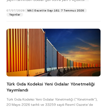
[Devamını Oku]
07/07/2026
MA | Gazette Sayı 161: 7 Temmuz 2026
Pozisyon
Yayınlar
E-Posta Adresi
*
Telefon Numarası
*
Konu
*
Türk Gıda Kodeksi Yeni Gıdalar Yönetmeliği
K
Yayımlandı
Bu iletişim formu aracılığıyla sağlanan kişisel
P
o
r
verilerle ilgili
aydınlatma metni
ni okudum ve
n
i
anladım.
u
Türk Gıda Kodeksi Yeni Gıdalar Yönetmeliği (“Yönetmelik“),
v
*
Bu iletişim formunu göndererek,
aydınlatma
A
20 Mayıs 2026 tarihli ve 33259 sayılı Resmî Gazete’de
a
*
p
metni
nde açıklanan şekilde kişisel verilerimin