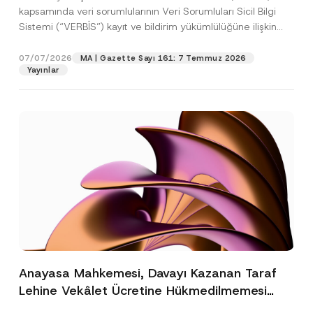
kapsamında veri sorumlularının Veri Sorumluları Sicil Bilgi
Sistemi (“VERBİS”) kayıt ve bildirim yükümlülüğüne ilişkin
eşikler Kişisel...
[Devamını Oku]
07/07/2026
MA | Gazette Sayı 161: 7 Temmuz 2026
Yayınlar
Anayasa Mahkemesi, Davayı Kazanan Taraf
Lehine Vekâlet Ücretine Hükmedilmemesi
Nedeniyle Mahkemeye Erişim Hakkının İhlal