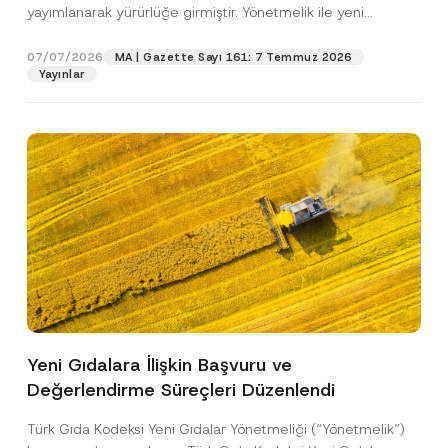
c
yayımlanarak yürürlüğe girmiştir. Yönetmelik ile yeni
p
işlenmesine izin veriyorum.
y
r
gıdalara...
[Devamını Oku]
N
o
o
07/07/2026
MA | Gazette Sayı 161: 7 Temmuz 2026
GÖNDER
v
t
Yayınlar
e
i
*
c
e
*
Yeni Gıdalara İlişkin Başvuru ve
Değerlendirme Süreçleri Düzenlendi
Türk Gıda Kodeksi Yeni Gıdalar Yönetmeliği (“Yönetmelik”)