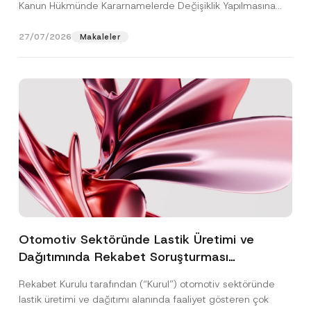
Kanun Hükmünde Kararnamelerde Değişiklik Yapılmasına
Dair...
[Devamını Oku]
27/07/2026
Makaleler
Otomotiv Sektöründe Lastik Üretimi ve
Dağıtımında Rekabet Soruşturması
Sonuçlandı: Toplam 3,6 Milyar TL İdari Para
Rekabet Kurulu tarafından (“Kurul”) otomotiv sektöründe
Cezasına Hükmedilmiştir
lastik üretimi ve dağıtımı alanında faaliyet gösteren çok