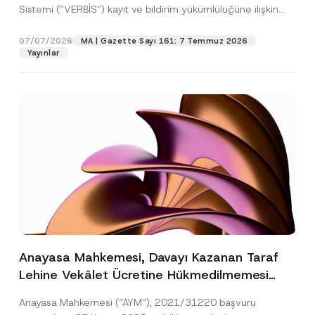
Sistemi (“VERBİS”) kayıt ve bildirim yükümlülüğüne ilişkin
eşikler Kişisel...
[Devamını Oku]
07/07/2026
MA | Gazette Sayı 161: 7 Temmuz 2026
Yayınlar
Anayasa Mahkemesi, Davayı Kazanan Taraf
Lehine Vekâlet Ücretine Hükmedilmemesi
Nedeniyle Mahkemeye Erişim Hakkının İhlal
Anayasa Mahkemesi (“AYM”), 2021/31220 başvuru
Edildiğine Karar Verdi