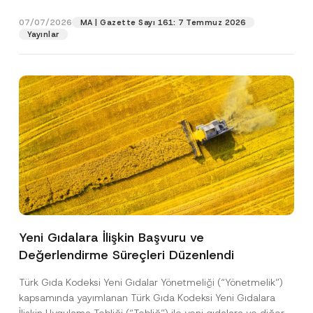
p
işlenmesine izin veriyorum.
y
gıdalara...
[Devamını Oku]
r
N
07/07/2026
o
MA | Gazette Sayı 161: 7 Temmuz 2026
o
GÖNDER
v
Yayınlar
t
e
i
*
c
e
*
Yeni Gıdalara İlişkin Başvuru ve
Değerlendirme Süreçleri Düzenlendi
Türk Gıda Kodeksi Yeni Gıdalar Yönetmeliği (“Yönetmelik”)
kapsamında yayımlanan Türk Gıda Kodeksi Yeni Gıdalara