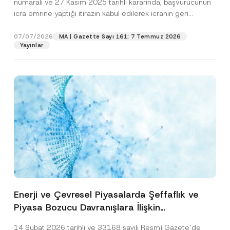
numaralı ve 27 Kasım 2025 tarihli kararında, başvurucunun
icra emrine yaptığı itirazın kabul edilerek icranın geri
bırakılmasına karar...
[Devamını Oku]
07/07/2026
MA | Gazette Sayı 161: 7 Temmuz 2026
Yayınlar
Enerji ve Çevresel Piyasalarda Şeffaflık ve
Piyasa Bozucu Davranışlara İlişkin
Yönetmelik’in Yürürlük Tarihi Ertelendi
14 Şubat 2026 tarihli ve 33168 sayılı Resmî Gazete’de