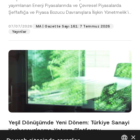
yayımlanan Enerji Piyasalarında ve Çevresel Piyasalarda
Şeffaflığa ve Piyasa Bozucu Davranışlara İlişkin Yönetmelik’in
(“Yönetmelik”)...
[Devamını Oku]
07/07/2026
MA | Gazette Sayı 161: 7 Temmuz 2026
Yayınlar
Yeşil Dönüşümde Yeni Dönem: Türkiye Sanayi
Karbonsuzlaşma Yatırım Platformu
×
Oluşturuldu