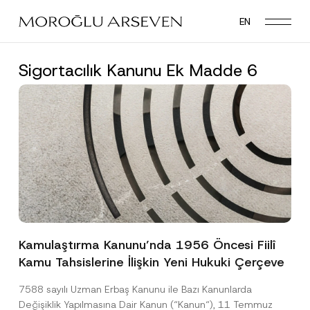
Skip
EN
to
main
content
Sigortacılık Kanunu Ek Madde 6
Kamulaştırma Kanunu’nda 1956 Öncesi Fiilî
Kamu Tahsislerine İlişkin Yeni Hukuki Çerçeve
7588 sayılı Uzman Erbaş Kanunu ile Bazı Kanunlarda
Değişiklik Yapılmasına Dair Kanun (“Kanun“), 11 Temmuz