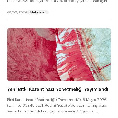
tarihli ve 33299 sayılı Resmî Gazete’de yayımlanarak aynı
gün yürürlüğe...
[Devamını Oku]
08/07/2026
Makaleler
E
Ad
*
-
P
Yeni Bitki Karantinası Yönetmeliği Yayımlandı
o
s
Soyad
*
t
Bitki Karantinası Yönetmeliği (“Yönetmelik”), 6 Mayıs 2026
a
tarihli ve 33245 sayılı Resmî Gazete’de yayımlanmış olup,
E
-
yayım tarihinden doksan gün sonra yani 9 Ağustos...
Firma
P
[Devamını Oku]
o