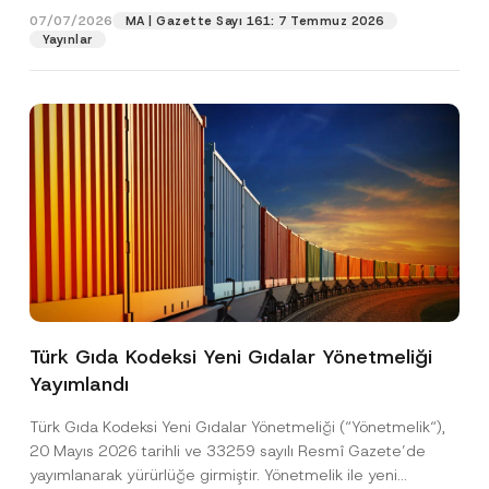
s
07/07/2026
MA | Gazette Sayı 161: 7 Temmuz 2026
t
Yayınlar
Pozisyon
a
A
d
r
E-Posta Adresi
*
e
s
i
Telefon Numarası
*
Konu
*
Türk Gıda Kodeksi Yeni Gıdalar Yönetmeliği
Yayımlandı
Bu iletişim formu aracılığıyla sağlanan kişisel
P
r
verilerle ilgili
aydınlatma metni
ni okudum ve
Türk Gıda Kodeksi Yeni Gıdalar Yönetmeliği (“Yönetmelik“),
i
anladım.
v
20 Mayıs 2026 tarihli ve 33259 sayılı Resmî Gazete’de
Bu iletişim formunu göndererek,
aydınlatma
A
a
yayımlanarak yürürlüğe girmiştir. Yönetmelik ile yeni
p
metni
nde açıklanan şekilde kişisel verilerimin
c