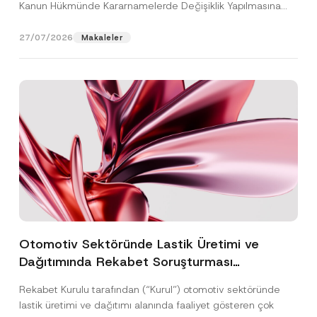
Kanun Hükmünde Kararnamelerde Değişiklik Yapılmasına
Dair...
[Devamını Oku]
27/07/2026
Makaleler
Otomotiv Sektöründe Lastik Üretimi ve
Dağıtımında Rekabet Soruşturması
Sonuçlandı: Toplam 3,6 Milyar TL İdari Para
Rekabet Kurulu tarafından (“Kurul”) otomotiv sektöründe
Cezasına Hükmedilmiştir
lastik üretimi ve dağıtımı alanında faaliyet gösteren çok