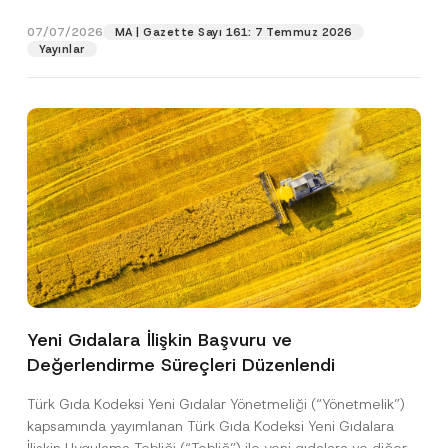
p
işlenmesine izin veriyorum.
y
gıdalara...
[Devamını Oku]
r
N
07/07/2026
o
MA | Gazette Sayı 161: 7 Temmuz 2026
o
GÖNDER
v
Yayınlar
t
e
i
*
c
e
*
Yeni Gıdalara İlişkin Başvuru ve
Değerlendirme Süreçleri Düzenlendi
Türk Gıda Kodeksi Yeni Gıdalar Yönetmeliği (“Yönetmelik”)
kapsamında yayımlanan Türk Gıda Kodeksi Yeni Gıdalara