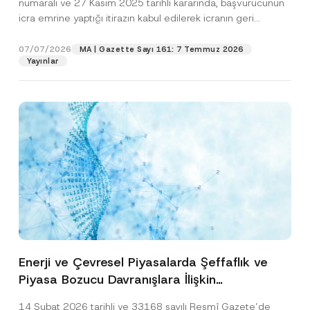
numaralı ve 27 Kasım 2025 tarihli kararında, başvurucunun
icra emrine yaptığı itirazın kabul edilerek icranın geri
bırakılmasına karar...
[Devamını Oku]
07/07/2026
MA | Gazette Sayı 161: 7 Temmuz 2026
Yayınlar
Enerji ve Çevresel Piyasalarda Şeffaflık ve
Piyasa Bozucu Davranışlara İlişkin
Yönetmelik’in Yürürlük Tarihi Ertelendi
14 Şubat 2026 tarihli ve 33168 sayılı Resmî Gazete’de