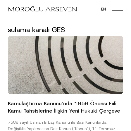
Skip
EN
to
main
content
sulama kanalı GES
Kamulaştırma Kanunu’nda 1956 Öncesi Fiilî
Kamu Tahsislerine İlişkin Yeni Hukuki Çerçeve
7588 sayılı Uzman Erbaş Kanunu ile Bazı Kanunlarda
Değişiklik Yapılmasına Dair Kanun (“Kanun“), 11 Temmuz