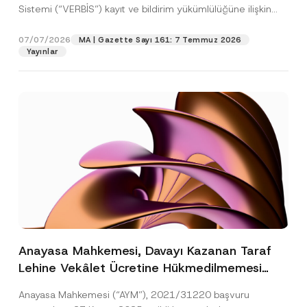
Sistemi (“VERBİS”) kayıt ve bildirim yükümlülüğüne ilişkin
eşikler Kişisel...
[Devamını Oku]
07/07/2026
MA | Gazette Sayı 161: 7 Temmuz 2026
Yayınlar
Anayasa Mahkemesi, Davayı Kazanan Taraf
Lehine Vekâlet Ücretine Hükmedilmemesi
Nedeniyle Mahkemeye Erişim Hakkının İhlal
Anayasa Mahkemesi (“AYM”), 2021/31220 başvuru
Edildiğine Karar Verdi