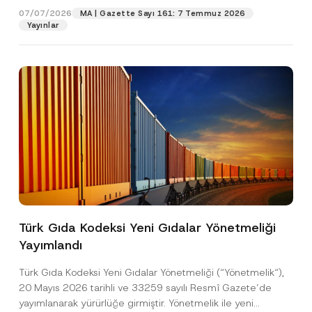
07/07/2026
MA | Gazette Sayı 161: 7 Temmuz 2026
Yayınlar
Pozisyon
E-Posta Adresi
*
Telefon Numarası
*
Konu
*
Türk Gıda Kodeksi Yeni Gıdalar Yönetmeliği
Yayımlandı
Bu iletişim formu aracılığıyla sağlanan kişisel
P
r
verilerle ilgili
aydınlatma metni
ni okudum ve
Türk Gıda Kodeksi Yeni Gıdalar Yönetmeliği (“Yönetmelik“),
i
anladım.
v
20 Mayıs 2026 tarihli ve 33259 sayılı Resmî Gazete’de
Bu iletişim formunu göndererek,
aydınlatma
A
a
yayımlanarak yürürlüğe girmiştir. Yönetmelik ile yeni
p
metni
nde açıklanan şekilde kişisel verilerimin
c