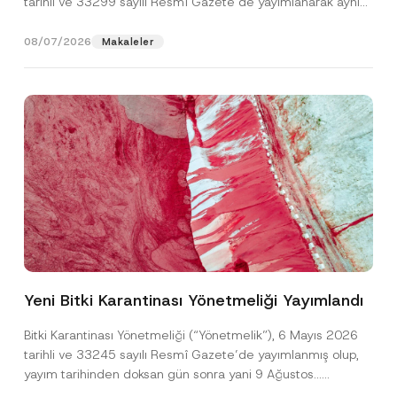
tarihli ve 33299 sayılı Resmî Gazete’de yayımlanarak aynı
gün yürürlüğe...
[Devamını Oku]
08/07/2026
Makaleler
K
Ad
*
o
n
Yeni Bitki Karantinası Yönetmeliği Yayımlandı
u
F
Soyad
*
i
Bitki Karantinası Yönetmeliği (“Yönetmelik”), 6 Mayıs 2026
r
tarihli ve 33245 sayılı Resmî Gazete’de yayımlanmış olup,
m
a
yayım tarihinden doksan gün sonra yani 9 Ağustos...
Firma
*
[Devamını Oku]