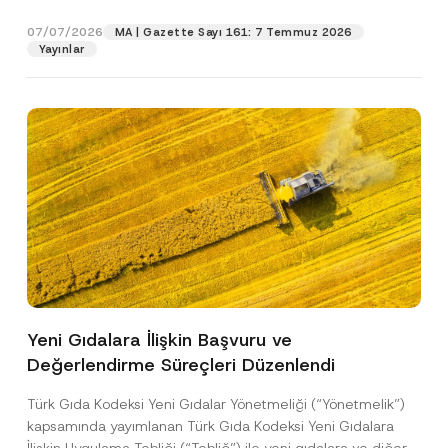
p
işlenmesine izin veriyorum.
y
gıdalara...
[Devamını Oku]
r
N
07/07/2026
o
MA | Gazette Sayı 161: 7 Temmuz 2026
o
GÖNDER
v
Yayınlar
t
e
i
*
c
e
*
Yeni Gıdalara İlişkin Başvuru ve
Değerlendirme Süreçleri Düzenlendi
Türk Gıda Kodeksi Yeni Gıdalar Yönetmeliği (“Yönetmelik”)
kapsamında yayımlanan Türk Gıda Kodeksi Yeni Gıdalara