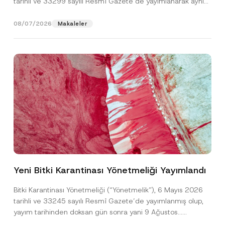
tarihli ve 33299 sayılı Resmî Gazete’de yayımlanarak aynı
gün yürürlüğe...
[Devamını Oku]
08/07/2026
Makaleler
*
Ad
*
*
N
Yeni Bitki Karantinası Yönetmeliği Yayımlandı
o
t
Soyad
*
i
Bitki Karantinası Yönetmeliği (“Yönetmelik”), 6 Mayıs 2026
c
tarihli ve 33245 sayılı Resmî Gazete’de yayımlanmış olup,
e
yayım tarihinden doksan gün sonra yani 9 Ağustos...
Firma
[Devamını Oku]