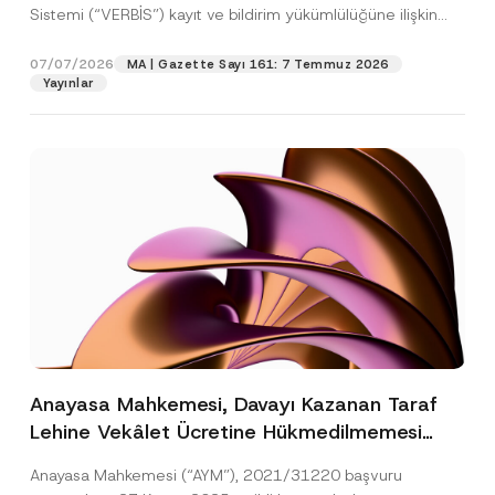
Sistemi (“VERBİS”) kayıt ve bildirim yükümlülüğüne ilişkin
eşikler Kişisel...
[Devamını Oku]
07/07/2026
MA | Gazette Sayı 161: 7 Temmuz 2026
Yayınlar
Anayasa Mahkemesi, Davayı Kazanan Taraf
Lehine Vekâlet Ücretine Hükmedilmemesi
Nedeniyle Mahkemeye Erişim Hakkının İhlal
Anayasa Mahkemesi (“AYM”), 2021/31220 başvuru
Edildiğine Karar Verdi