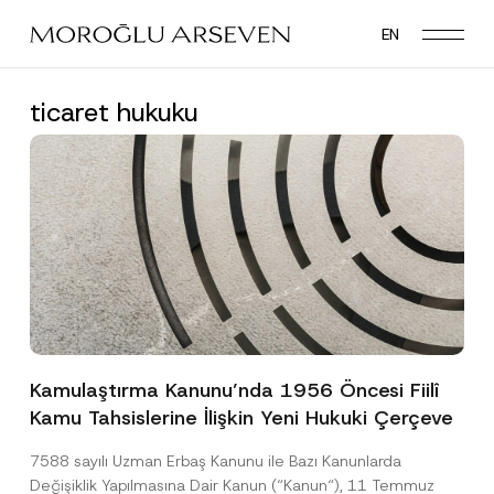
Skip
EN
to
main
content
ticaret hukuku
Kamulaştırma Kanunu’nda 1956 Öncesi Fiilî
Kamu Tahsislerine İlişkin Yeni Hukuki Çerçeve
7588 sayılı Uzman Erbaş Kanunu ile Bazı Kanunlarda
Değişiklik Yapılmasına Dair Kanun (“Kanun“), 11 Temmuz