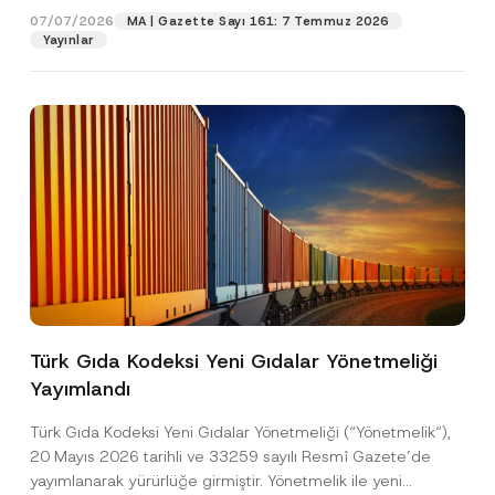
07/07/2026
MA | Gazette Sayı 161: 7 Temmuz 2026
Yayınlar
Pozisyon
E-Posta Adresi
*
Telefon Numarası
*
Konu
*
Türk Gıda Kodeksi Yeni Gıdalar Yönetmeliği
Yayımlandı
Bu iletişim formu aracılığıyla sağlanan kişisel
P
r
verilerle ilgili
aydınlatma metni
ni okudum ve
Türk Gıda Kodeksi Yeni Gıdalar Yönetmeliği (“Yönetmelik“),
i
anladım.
v
20 Mayıs 2026 tarihli ve 33259 sayılı Resmî Gazete’de
Bu iletişim formunu göndererek,
aydınlatma
A
a
yayımlanarak yürürlüğe girmiştir. Yönetmelik ile yeni
p
metni
nde açıklanan şekilde kişisel verilerimin
c