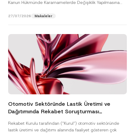
Kanun Hükmünde Kararnamelerde Değişiklik Yapılmasına
Dair...
[Devamını Oku]
27/07/2026
Makaleler
Otomotiv Sektöründe Lastik Üretimi ve
Dağıtımında Rekabet Soruşturması
Sonuçlandı: Toplam 3,6 Milyar TL İdari Para
Rekabet Kurulu tarafından (“Kurul”) otomotiv sektöründe
Cezasına Hükmedilmiştir
lastik üretimi ve dağıtımı alanında faaliyet gösteren çok