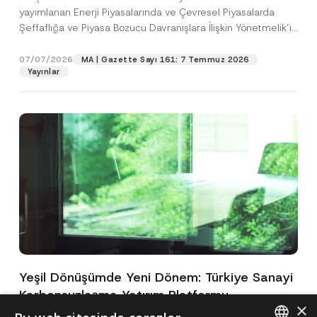
yayımlanan Enerji Piyasalarında ve Çevresel Piyasalarda
Şeffaflığa ve Piyasa Bozucu Davranışlara İlişkin Yönetmelik’in
(“Yönetmelik”)...
[Devamını Oku]
07/07/2026
MA | Gazette Sayı 161: 7 Temmuz 2026
Yayınlar
Yeşil Dönüşümde Yeni Dönem: Türkiye Sanayi
Karbonsuzlaşma Yatırım Platformu
×
Oluşturuldu