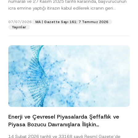
numaralı ve 27 Kasım 2025 tarihli kararında, başvurucunun
icra emrine yaptığı itirazın kabul edilerek icranın geri
bırakılmasına karar...
[Devamını Oku]
07/07/2026
MA | Gazette Sayı 161: 7 Temmuz 2026
Yayınlar
Enerji ve Çevresel Piyasalarda Şeffaflık ve
Piyasa Bozucu Davranışlara İlişkin
Yönetmelik’in Yürürlük Tarihi Ertelendi
14 Şubat 2026 tarihli ve 33168 sayılı Resmî Gazete’de