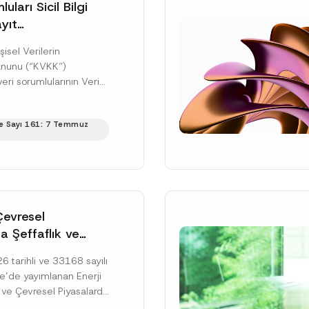
uları Sicil Bilgi
yıt
üne İlişkin Süre
şisel Verilerin
anunu (“KVKK”)
ri sorumlularının Veri
cil Bilgi Sistemi
ıt ve bildirim
e Sayı 161: 7 Temmuz
ilişkin eşikler Kişisel...
ku]
Çevresel
a Şeffaflık ve
zucu Davranışlara
 tarihli ve 33168 sayılı
netmelik’in Yürürlük
’de yayımlanan Enerji
elendi
 ve Çevresel Piyasalarda
 Piyasa Bozucu