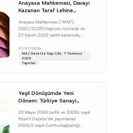
Anayasa Mahkemesi, Davayı
Kazanan Taraf Lehine
Vekâlet Ücretine
Anayasa Mahkemesi (“AYM”),
Hükmedilmemesi Nedeniyle
2021/31220 başvuru numaralı ve
Mahkemeye Erişim Hakkının
27 Kasım 2025 tarihli kararında,
İhlal Edildiğine Karar Verdi
başvurucunun icra emrine yaptığı
itirazın kabul edilerek icranın geri
07/07/2026
MA | Gazette Sayı 161: 7 Temmuz
bırakılmasına karar...
[Devamını Oku]
2026
Yayınlar
Yeşil Dönüşümde Yeni
Dönem: Türkiye Sanayi
Karbonsuzlaşma Yatırım
22 Mayıs 2026 tarihli ve 33261 sayılı
Platformu Oluşturuldu
Resmî Gazete’de yayımlanan
2026/5 sayılı Cumhurbaşkanlığı
Genelgesi (“Genelge”) kapsamında