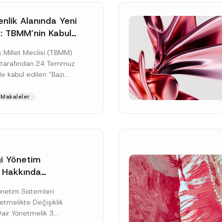
nlik Alanında Yeni
: TBMM’nin Kabul
un Değişikliği
 Millet Meclisi (TBMM)
zete Aşamasında
 tarafından 24 Temmuz
e kabul edilen “Bazı
nun Hükmünde
de Değişiklik
Makaleler
ir...
[Devamını Oku]
gi Yönetim
i Hakkında
kte Değişiklik
Soyad
*
Yönetim Sistemleri
na Dair Yönetmelik
tmelikte Değişiklik
ı
Dair Yönetmelik 3