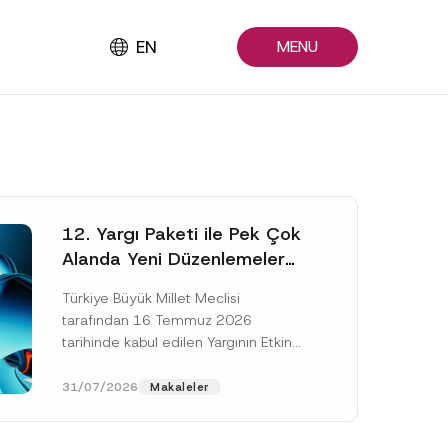
EN
MENU
12. Yargı Paketi ile Pek Çok
Alanda Yeni Düzenlemeler
Yapıldı
Türkiye Büyük Millet Meclisi
tarafından 16 Temmuz 2026
tarihinde kabul edilen Yargının Etkin
ve Verimli İşlemesine Yönelik Bazı
Kanunlarda Değişiklik Yapılmasına
31/07/2026
Makaleler
Dair Kanun...
[Devamını Oku]