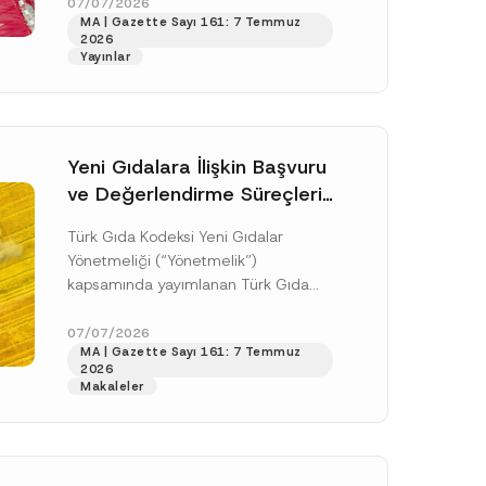
doksan gün sonra yani 9 Ağustos...
07/07/2026
o
MA | Gazette Sayı 161: 7 Temmuz
y
[Devamını Oku]
a
2026
d
Yayınlar
A
d
Yeni Gıdalara İlişkin Başvuru
ve Değerlendirme Süreçleri
Düzenlendi
Türk Gıda Kodeksi Yeni Gıdalar
Yönetmeliği (“Yönetmelik”)
kapsamında yayımlanan Türk Gıda
Kodeksi Yeni Gıdalara İlişkin
Uygulama Tebliği (“Tebliğ”) ile yeni
07/07/2026
.
MA | Gazette Sayı 161: 7 Temmuz
gıdalara ve diğer...
[Devamını Oku]
sine izin veriyorum.
2026
Makaleler