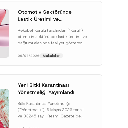
Otomotiv Sektöründe
Lastik Üretimi ve
Dağıtımında Rekabet
Rekabet Kurulu tarafından (“Kurul”)
Soruşturması Sonuçlandı:
otomotiv sektöründe lastik üretimi ve
Toplam 3,6 Milyar TL İdari
dağıtımı alanında faaliyet gösteren
Para Cezasına
çok sayıda teşebbüsün 4054 sayılı
Hükmedilmiştir
Rekabetin Korunması Hakkında
09/07/2026
Makaleler
Kanun’un (“4054...
[Devamını Oku]
Yeni Bitki Karantinası
Yönetmeliği Yayımlandı
Bitki Karantinası Yönetmeliği
S
o
(“Yönetmelik”), 6 Mayıs 2026 tarihli
y
ve 33245 sayılı Resmî Gazete’de
a
d
yayımlanmış olup, yayım tarihinden
S