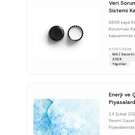
o
Veri Soruml
*
t
Sistemi Ka
i
c
Yükümlülüğ
e
6698 sayılı Ki
*
Uzatımı
Korunması K
kapsamında ve
Sorumluları Si
(“VERBİS”) kay
07/07/2026
MA | Gazett
yükümlülüğüne 
2026
[Devamını O
Yayınlar
Enerji ve 
Piyasalard
Piyasa Bo
14 Şubat 2026
İlişkin Yö
Resmî Gazete
Tarihi Ert
Piyasalarında
Şeffaflığa ve