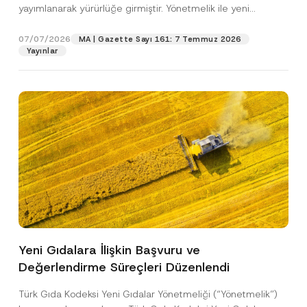
c
yayımlanarak yürürlüğe girmiştir. Yönetmelik ile yeni
p
işlenmesine izin veriyorum.
y
r
gıdalara...
[Devamını Oku]
N
o
o
07/07/2026
MA | Gazette Sayı 161: 7 Temmuz 2026
GÖNDER
v
t
Yayınlar
e
i
*
c
e
*
Yeni Gıdalara İlişkin Başvuru ve
Değerlendirme Süreçleri Düzenlendi
Türk Gıda Kodeksi Yeni Gıdalar Yönetmeliği (“Yönetmelik”)