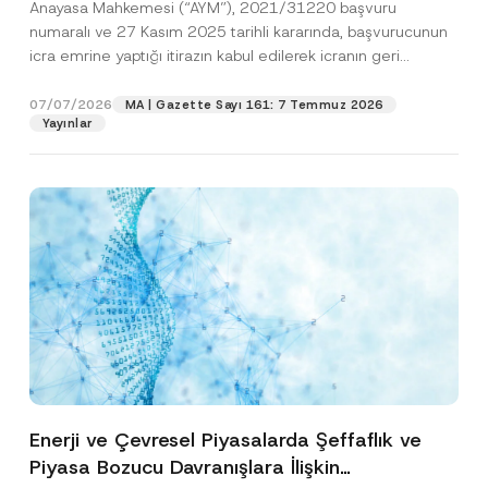
Anayasa Mahkemesi (“AYM”), 2021/31220 başvuru
Edildiğine Karar Verdi
numaralı ve 27 Kasım 2025 tarihli kararında, başvurucunun
icra emrine yaptığı itirazın kabul edilerek icranın geri
bırakılmasına karar...
[Devamını Oku]
07/07/2026
MA | Gazette Sayı 161: 7 Temmuz 2026
Yayınlar
Enerji ve Çevresel Piyasalarda Şeffaflık ve
Piyasa Bozucu Davranışlara İlişkin