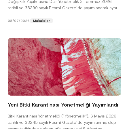
Değişiklik Yapılmasına Dair Yönetmelik 3 Temmuz 2026
tarihli ve 33299 sayılı Resmî Gazete’de yayımlanarak aynı
gün yürürlüğe...
[Devamını Oku]
08/07/2026
Makaleler
N
Ad
*
o
t
i
Yeni Bitki Karantinası Yönetmeliği Yayımlandı
c
Soyad
*
e
K
Bitki Karantinası Yönetmeliği (“Yönetmelik”), 6 Mayıs 2026
o
tarihli ve 33245 sayılı Resmî Gazete’de yayımlanmış olup,
n
Firma
u
yayım tarihinden doksan gün sonra yani 9 Ağustos...