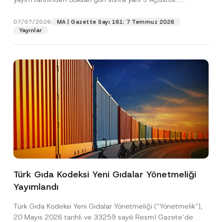
E
[Devamını Oku]
-
P
07/07/2026
MA | Gazette Sayı 161: 7 Temmuz 2026
Pozisyon
o
Yayınlar
s
t
a
E-Posta Adresi
*
Telefon Numarası
*
Konu
*
Türk Gıda Kodeksi Yeni Gıdalar Yönetmeliği
Yayımlandı
Bu iletişim formu aracılığıyla sağlanan kişisel
P
r
verilerle ilgili
aydınlatma metni
ni okudum ve
i
anladım.
Türk Gıda Kodeksi Yeni Gıdalar Yönetmeliği (“Yönetmelik“),
v
Bu iletişim formunu göndererek,
aydınlatma
A
20 Mayıs 2026 tarihli ve 33259 sayılı Resmî Gazete’de
a
p
metni
nde açıklanan şekilde kişisel verilerimin