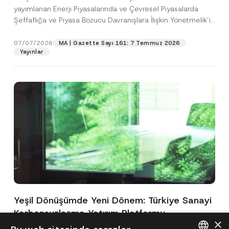
yayımlanan Enerji Piyasalarında ve Çevresel Piyasalarda
Şeffaflığa ve Piyasa Bozucu Davranışlara İlişkin Yönetmelik’in
(“Yönetmelik”)...
[Devamını Oku]
07/07/2026
MA | Gazette Sayı 161: 7 Temmuz 2026
Yayınlar
Yeşil Dönüşümde Yeni Dönem: Türkiye Sanayi
Karbonsuzlaşma Yatırım Platformu
×
Oluşturuldu