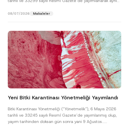
tarihli ve 33299 sayılı Resmî Gazete’de yayımlanarak aynı
gün yürürlüğe...
[Devamını Oku]
08/07/2026
Makaleler
N
Ad
*
u
m
Yeni Bitki Karantinası Yönetmeliği Yayımlandı
a
r
Soyad
*
a
Bitki Karantinası Yönetmeliği (“Yönetmelik”), 6 Mayıs 2026
s
tarihli ve 33245 sayılı Resmî Gazete’de yayımlanmış olup,
ı
N
yayım tarihinden doksan gün sonra yani 9 Ağustos...
Firma
u
[Devamını Oku]
m