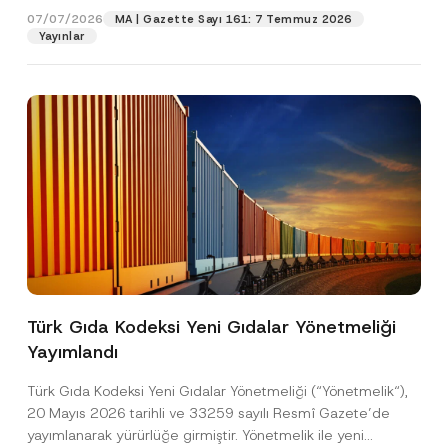
a
07/07/2026
MA | Gazette Sayı 161: 7 Temmuz 2026
r
Yayınlar
Pozisyon
a
s
ı
P
E-Posta Adresi
*
o
z
i
s
Telefon Numarası
*
y
o
n
Konu
*
Türk Gıda Kodeksi Yeni Gıdalar Yönetmeliği
Yayımlandı
Bu iletişim formu aracılığıyla sağlanan kişisel
P
r
verilerle ilgili
aydınlatma metni
ni okudum ve
Türk Gıda Kodeksi Yeni Gıdalar Yönetmeliği (“Yönetmelik“),
i
anladım.
v
20 Mayıs 2026 tarihli ve 33259 sayılı Resmî Gazete’de
Bu iletişim formunu göndererek,
aydınlatma
A
a
yayımlanarak yürürlüğe girmiştir. Yönetmelik ile yeni
p
metni
nde açıklanan şekilde kişisel verilerimin
c