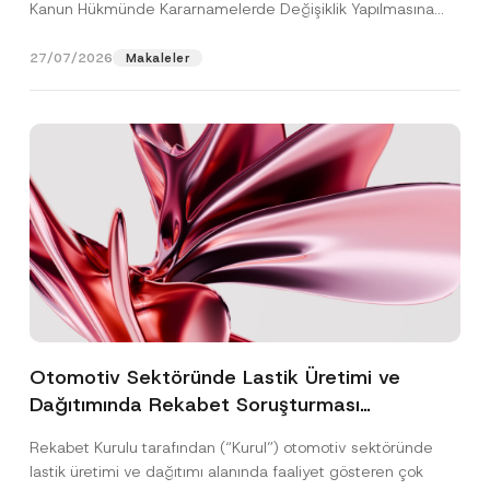
Kanun Hükmünde Kararnamelerde Değişiklik Yapılmasına
Dair...
[Devamını Oku]
27/07/2026
Makaleler
Otomotiv Sektöründe Lastik Üretimi ve
Dağıtımında Rekabet Soruşturması
Sonuçlandı: Toplam 3,6 Milyar TL İdari Para
Rekabet Kurulu tarafından (“Kurul”) otomotiv sektöründe
Cezasına Hükmedilmiştir
lastik üretimi ve dağıtımı alanında faaliyet gösteren çok