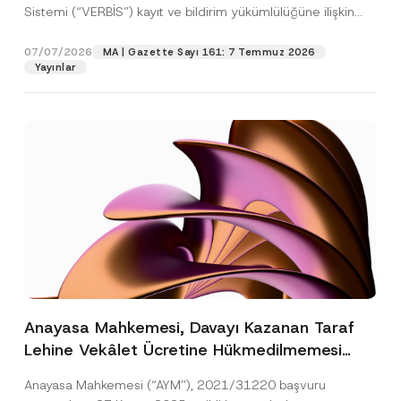
Sistemi (“VERBİS”) kayıt ve bildirim yükümlülüğüne ilişkin
eşikler Kişisel...
[Devamını Oku]
07/07/2026
MA | Gazette Sayı 161: 7 Temmuz 2026
Yayınlar
Anayasa Mahkemesi, Davayı Kazanan Taraf
Lehine Vekâlet Ücretine Hükmedilmemesi
Nedeniyle Mahkemeye Erişim Hakkının İhlal
Anayasa Mahkemesi (“AYM”), 2021/31220 başvuru
Edildiğine Karar Verdi