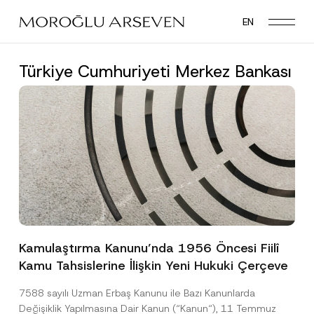
Skip
EN
to
main
content
Türkiye Cumhuriyeti Merkez Bankası
Kamulaştırma Kanunu’nda 1956 Öncesi Fiilî
Kamu Tahsislerine İlişkin Yeni Hukuki Çerçeve
7588 sayılı Uzman Erbaş Kanunu ile Bazı Kanunlarda
Değişiklik Yapılmasına Dair Kanun (“Kanun“), 11 Temmuz