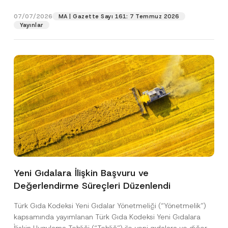
p
işlenmesine izin veriyorum.
y
gıdalara...
[Devamını Oku]
r
N
07/07/2026
o
MA | Gazette Sayı 161: 7 Temmuz 2026
o
GÖNDER
v
Yayınlar
t
e
i
*
c
e
*
Yeni Gıdalara İlişkin Başvuru ve
Değerlendirme Süreçleri Düzenlendi
Türk Gıda Kodeksi Yeni Gıdalar Yönetmeliği (“Yönetmelik”)
kapsamında yayımlanan Türk Gıda Kodeksi Yeni Gıdalara