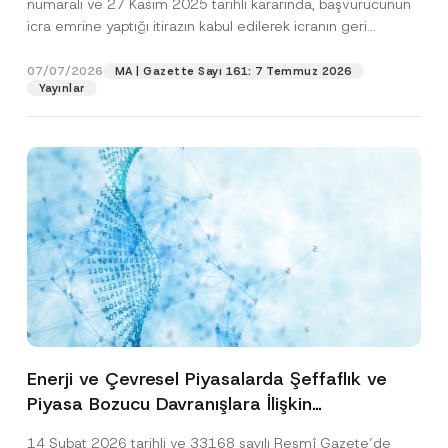
numaralı ve 27 Kasım 2025 tarihli kararında, başvurucunun
icra emrine yaptığı itirazın kabul edilerek icranın geri
bırakılmasına karar...
[Devamını Oku]
07/07/2026
MA | Gazette Sayı 161: 7 Temmuz 2026
Yayınlar
Enerji ve Çevresel Piyasalarda Şeffaflık ve
Piyasa Bozucu Davranışlara İlişkin
Yönetmelik’in Yürürlük Tarihi Ertelendi
14 Şubat 2026 tarihli ve 33168 sayılı Resmî Gazete’de