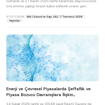
numaralı ve 27 Kasım 2025 tarihli kararında, başvurucunun
icra emrine yaptığı itirazın kabul edilerek icranın geri
bırakılmasına karar...
[Devamını Oku]
07/07/2026
MA | Gazette Sayı 161: 7 Temmuz 2026
Yayınlar
Enerji ve Çevresel Piyasalarda Şeffaflık ve
Piyasa Bozucu Davranışlara İlişkin
Yönetmelik’in Yürürlük Tarihi Ertelendi
14 Şubat 2026 tarihli ve 33168 sayılı Resmî Gazete’de