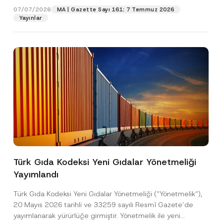
07/07/2026
MA | Gazette Sayı 161: 7 Temmuz 2026
Yayınlar
Pozisyon
E-Posta Adresi
*
Telefon Numarası
*
Konu
*
Türk Gıda Kodeksi Yeni Gıdalar Yönetmeliği
Yayımlandı
Bu iletişim formu aracılığıyla sağlanan kişisel
P
r
verilerle ilgili
aydınlatma metni
ni okudum ve
Türk Gıda Kodeksi Yeni Gıdalar Yönetmeliği (“Yönetmelik“),
i
anladım.
v
20 Mayıs 2026 tarihli ve 33259 sayılı Resmî Gazete’de
Bu iletişim formunu göndererek,
aydınlatma
A
a
yayımlanarak yürürlüğe girmiştir. Yönetmelik ile yeni
p
metni
nde açıklanan şekilde kişisel verilerimin
c