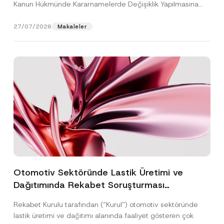
Kanun Hükmünde Kararnamelerde Değişiklik Yapılmasına
Dair...
[Devamını Oku]
27/07/2026
Makaleler
Otomotiv Sektöründe Lastik Üretimi ve
Dağıtımında Rekabet Soruşturması
Sonuçlandı: Toplam 3,6 Milyar TL İdari Para
Rekabet Kurulu tarafından (“Kurul”) otomotiv sektöründe
Cezasına Hükmedilmiştir
lastik üretimi ve dağıtımı alanında faaliyet gösteren çok