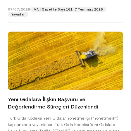
p
işlenmesine izin veriyorum.
y
gıdalara...
[Devamını Oku]
r
N
07/07/2026
o
MA | Gazette Sayı 161: 7 Temmuz 2026
o
GÖNDER
v
Yayınlar
t
e
i
*
c
e
*
Yeni Gıdalara İlişkin Başvuru ve
Değerlendirme Süreçleri Düzenlendi
Türk Gıda Kodeksi Yeni Gıdalar Yönetmeliği (“Yönetmelik”)
kapsamında yayımlanan Türk Gıda Kodeksi Yeni Gıdalara