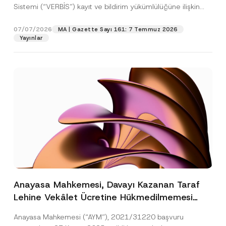
Sistemi (“VERBİS”) kayıt ve bildirim yükümlülüğüne ilişkin
eşikler Kişisel...
[Devamını Oku]
07/07/2026
MA | Gazette Sayı 161: 7 Temmuz 2026
Yayınlar
Anayasa Mahkemesi, Davayı Kazanan Taraf
Lehine Vekâlet Ücretine Hükmedilmemesi
Nedeniyle Mahkemeye Erişim Hakkının İhlal
Anayasa Mahkemesi (“AYM”), 2021/31220 başvuru
Edildiğine Karar Verdi