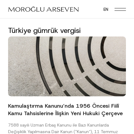
Skip
EN
to
main
content
Türkiye gümrük vergisi
Kamulaştırma Kanunu’nda 1956 Öncesi Fiilî
Kamu Tahsislerine İlişkin Yeni Hukuki Çerçeve
7588 sayılı Uzman Erbaş Kanunu ile Bazı Kanunlarda
Değişiklik Yapılmasına Dair Kanun (“Kanun“), 11 Temmuz