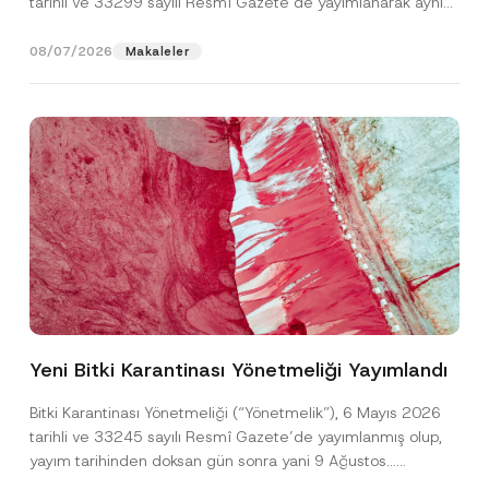
tarihli ve 33299 sayılı Resmî Gazete’de yayımlanarak aynı
gün yürürlüğe...
[Devamını Oku]
08/07/2026
Makaleler
A
Ad
*
d
P
Yeni Bitki Karantinası Yönetmeliği Yayımlandı
r
i
Soyad
*
v
Bitki Karantinası Yönetmeliği (“Yönetmelik”), 6 Mayıs 2026
a
tarihli ve 33245 sayılı Resmî Gazete’de yayımlanmış olup,
c
y
yayım tarihinden doksan gün sonra yani 9 Ağustos...
Firma
*
[Devamını Oku]