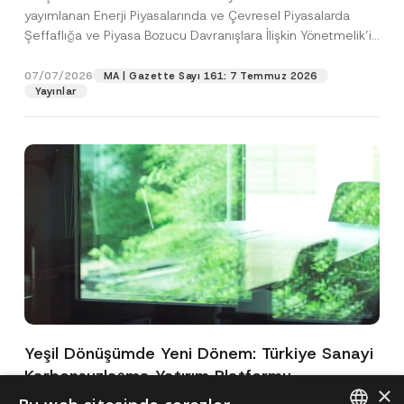
yayımlanan Enerji Piyasalarında ve Çevresel Piyasalarda
Şeffaflığa ve Piyasa Bozucu Davranışlara İlişkin Yönetmelik’in
(“Yönetmelik”)...
[Devamını Oku]
07/07/2026
MA | Gazette Sayı 161: 7 Temmuz 2026
Yayınlar
Yeşil Dönüşümde Yeni Dönem: Türkiye Sanayi
Karbonsuzlaşma Yatırım Platformu
×
Oluşturuldu