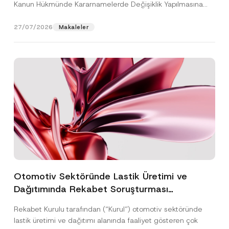
Kanun Hükmünde Kararnamelerde Değişiklik Yapılmasına
Dair...
[Devamını Oku]
27/07/2026
Makaleler
Otomotiv Sektöründe Lastik Üretimi ve
Dağıtımında Rekabet Soruşturması
Sonuçlandı: Toplam 3,6 Milyar TL İdari Para
Rekabet Kurulu tarafından (“Kurul”) otomotiv sektöründe
Cezasına Hükmedilmiştir
lastik üretimi ve dağıtımı alanında faaliyet gösteren çok