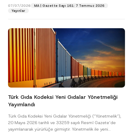
07/07/2026
MA | Gazette Sayı 161: 7 Temmuz 2026
Yayınlar
Pozisyon
E-Posta Adresi
*
Telefon Numarası
*
Konu
*
Türk Gıda Kodeksi Yeni Gıdalar Yönetmeliği
Yayımlandı
N
Bu iletişim formu aracılığıyla sağlanan kişisel
P
u
r
verilerle ilgili
aydınlatma metni
ni okudum ve
m
Türk Gıda Kodeksi Yeni Gıdalar Yönetmeliği (“Yönetmelik“),
i
anladım.
a
v
20 Mayıs 2026 tarihli ve 33259 sayılı Resmî Gazete’de
r
Bu iletişim formunu göndererek,
aydınlatma
A
a
a
yayımlanarak yürürlüğe girmiştir. Yönetmelik ile yeni
p
metni
nde açıklanan şekilde kişisel verilerimin
c
s