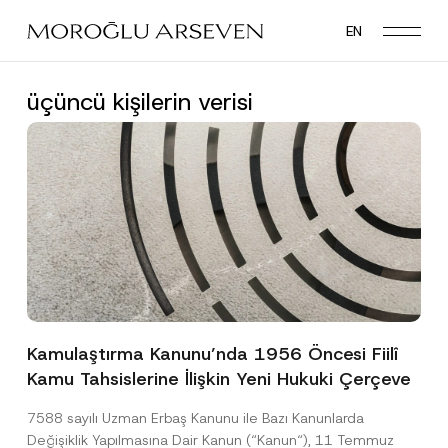
Skip
EN
to
main
content
üçüncü kişilerin verisi
Kamulaştırma Kanunu’nda 1956 Öncesi Fiilî
Kamu Tahsislerine İlişkin Yeni Hukuki Çerçeve
7588 sayılı Uzman Erbaş Kanunu ile Bazı Kanunlarda
Değişiklik Yapılmasına Dair Kanun (“Kanun“), 11 Temmuz