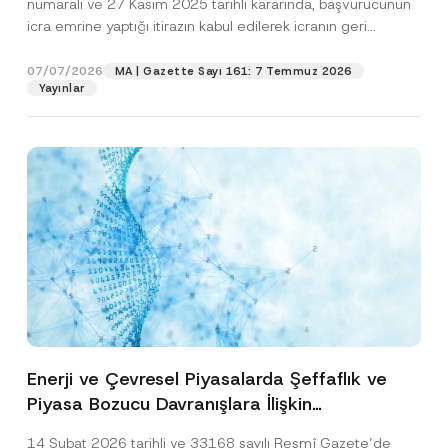
numaralı ve 27 Kasım 2025 tarihli kararında, başvurucunun
icra emrine yaptığı itirazın kabul edilerek icranın geri
bırakılmasına karar...
[Devamını Oku]
07/07/2026
MA | Gazette Sayı 161: 7 Temmuz 2026
Yayınlar
Enerji ve Çevresel Piyasalarda Şeffaflık ve
Piyasa Bozucu Davranışlara İlişkin
Yönetmelik’in Yürürlük Tarihi Ertelendi
14 Şubat 2026 tarihli ve 33168 sayılı Resmî Gazete’de