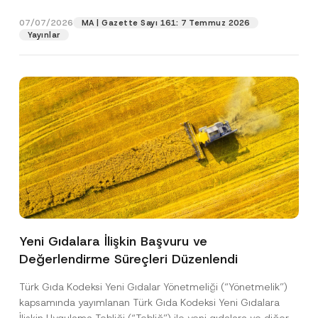
p
işlenmesine izin veriyorum.
y
gıdalara...
[Devamını Oku]
ı
r
N
P
07/07/2026
o
MA | Gazette Sayı 161: 7 Temmuz 2026
o
r
GÖNDER
v
Yayınlar
t
i
e
i
v
*
c
a
e
c
*
y
T
e
l
e
f
o
n
Yeni Gıdalara İlişkin Başvuru ve
Değerlendirme Süreçleri Düzenlendi
Türk Gıda Kodeksi Yeni Gıdalar Yönetmeliği (“Yönetmelik”)
kapsamında yayımlanan Türk Gıda Kodeksi Yeni Gıdalara