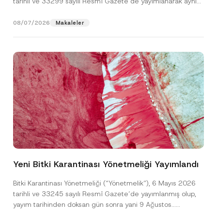
tarihli ve 33299 sayılı Resmî Gazete’de yayımlanarak aynı
gün yürürlüğe...
[Devamını Oku]
08/07/2026
Makaleler
Ad
*
Yeni Bitki Karantinası Yönetmeliği Yayımlandı
Soyad
*
Bitki Karantinası Yönetmeliği (“Yönetmelik”), 6 Mayıs 2026
tarihli ve 33245 sayılı Resmî Gazete’de yayımlanmış olup,
yayım tarihinden doksan gün sonra yani 9 Ağustos...
Firma
[Devamını Oku]