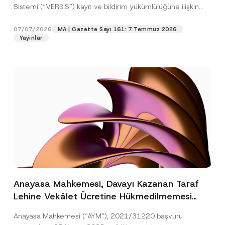
Sistemi (“VERBİS”) kayıt ve bildirim yükümlülüğüne ilişkin
eşikler Kişisel...
[Devamını Oku]
07/07/2026
MA | Gazette Sayı 161: 7 Temmuz 2026
Yayınlar
Anayasa Mahkemesi, Davayı Kazanan Taraf
Lehine Vekâlet Ücretine Hükmedilmemesi
Nedeniyle Mahkemeye Erişim Hakkının İhlal
Anayasa Mahkemesi (“AYM”), 2021/31220 başvuru
Edildiğine Karar Verdi