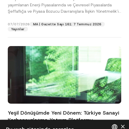
yayımlanan Enerji Piyasalarında ve Çevresel Piyasalarda
Şeffaflığa ve Piyasa Bozucu Davranışlara İlişkin Yönetmelik’in
(“Yönetmelik”)...
[Devamını Oku]
07/07/2026
MA | Gazette Sayı 161: 7 Temmuz 2026
Yayınlar
Yeşil Dönüşümde Yeni Dönem: Türkiye Sanayi
Karbonsuzlaşma Yatırım Platformu
×
Oluşturuldu