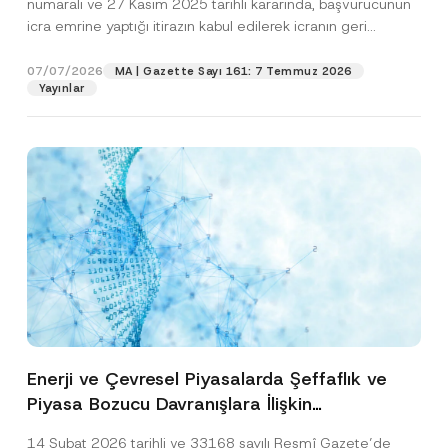
numaralı ve 27 Kasım 2025 tarihli kararında, başvurucunun
icra emrine yaptığı itirazın kabul edilerek icranın geri
bırakılmasına karar...
[Devamını Oku]
07/07/2026
MA | Gazette Sayı 161: 7 Temmuz 2026
Yayınlar
Enerji ve Çevresel Piyasalarda Şeffaflık ve
Piyasa Bozucu Davranışlara İlişkin
Yönetmelik’in Yürürlük Tarihi Ertelendi
14 Şubat 2026 tarihli ve 33168 sayılı Resmî Gazete’de