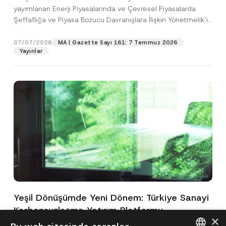
yayımlanan Enerji Piyasalarında ve Çevresel Piyasalarda
Şeffaflığa ve Piyasa Bozucu Davranışlara İlişkin Yönetmelik’in
(“Yönetmelik”)...
[Devamını Oku]
07/07/2026
MA | Gazette Sayı 161: 7 Temmuz 2026
Yayınlar
Yeşil Dönüşümde Yeni Dönem: Türkiye Sanayi
Karbonsuzlaşma Yatırım Platformu
×
Oluşturuldu