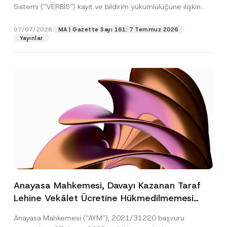
Sistemi (“VERBİS”) kayıt ve bildirim yükümlülüğüne ilişkin
eşikler Kişisel...
[Devamını Oku]
07/07/2026
MA | Gazette Sayı 161: 7 Temmuz 2026
Yayınlar
Anayasa Mahkemesi, Davayı Kazanan Taraf
Lehine Vekâlet Ücretine Hükmedilmemesi
Nedeniyle Mahkemeye Erişim Hakkının İhlal
Anayasa Mahkemesi (“AYM”), 2021/31220 başvuru
Edildiğine Karar Verdi