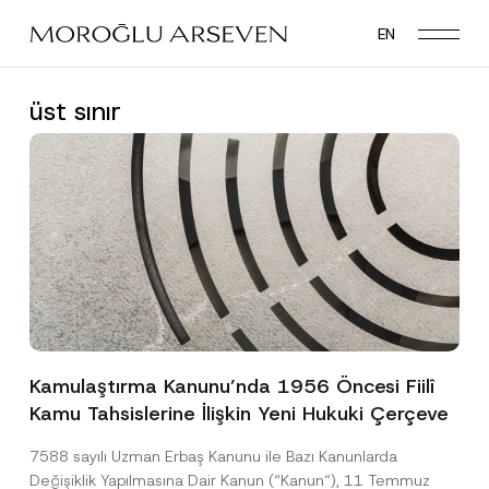
Skip
EN
to
main
content
üst sınır
Kamulaştırma Kanunu’nda 1956 Öncesi Fiilî
Kamu Tahsislerine İlişkin Yeni Hukuki Çerçeve
7588 sayılı Uzman Erbaş Kanunu ile Bazı Kanunlarda
Değişiklik Yapılmasına Dair Kanun (“Kanun“), 11 Temmuz