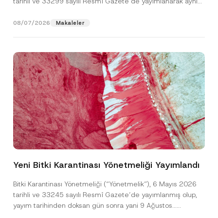
tarihli ve 33299 sayılı Resmî Gazete’de yayımlanarak aynı
gün yürürlüğe...
[Devamını Oku]
08/07/2026
Makaleler
*
Ad
*
P
o
Yeni Bitki Karantinası Yönetmeliği Yayımlandı
z
i
Soyad
*
s
Bitki Karantinası Yönetmeliği (“Yönetmelik”), 6 Mayıs 2026
y
tarihli ve 33245 sayılı Resmî Gazete’de yayımlanmış olup,
o
n
yayım tarihinden doksan gün sonra yani 9 Ağustos...
Firma
F
[Devamını Oku]
i