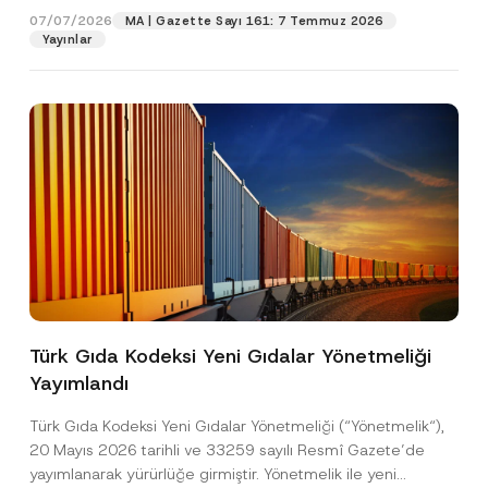
r
07/07/2026
MA | Gazette Sayı 161: 7 Temmuz 2026
m
Yayınlar
Pozisyon
a
E-Posta Adresi
*
Telefon Numarası
*
Konu
*
Türk Gıda Kodeksi Yeni Gıdalar Yönetmeliği
Yayımlandı
Bu iletişim formu aracılığıyla sağlanan kişisel
P
r
verilerle ilgili
aydınlatma metni
ni okudum ve
Türk Gıda Kodeksi Yeni Gıdalar Yönetmeliği (“Yönetmelik“),
i
anladım.
v
20 Mayıs 2026 tarihli ve 33259 sayılı Resmî Gazete’de
Bu iletişim formunu göndererek,
aydınlatma
A
a
yayımlanarak yürürlüğe girmiştir. Yönetmelik ile yeni
p
metni
nde açıklanan şekilde kişisel verilerimin
c