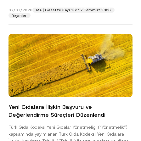
p
işlenmesine izin veriyorum.
y
gıdalara...
[Devamını Oku]
r
N
07/07/2026
o
MA | Gazette Sayı 161: 7 Temmuz 2026
o
GÖNDER
v
Yayınlar
t
e
i
*
c
e
*
Yeni Gıdalara İlişkin Başvuru ve
Değerlendirme Süreçleri Düzenlendi
Türk Gıda Kodeksi Yeni Gıdalar Yönetmeliği (“Yönetmelik”)
kapsamında yayımlanan Türk Gıda Kodeksi Yeni Gıdalara