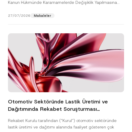
Kanun Hükmünde Kararnamelerde Değişiklik Yapılmasına
Dair...
[Devamını Oku]
27/07/2026
Makaleler
Otomotiv Sektöründe Lastik Üretimi ve
Dağıtımında Rekabet Soruşturması
Sonuçlandı: Toplam 3,6 Milyar TL İdari Para
Rekabet Kurulu tarafından (“Kurul”) otomotiv sektöründe
Cezasına Hükmedilmiştir
lastik üretimi ve dağıtımı alanında faaliyet gösteren çok