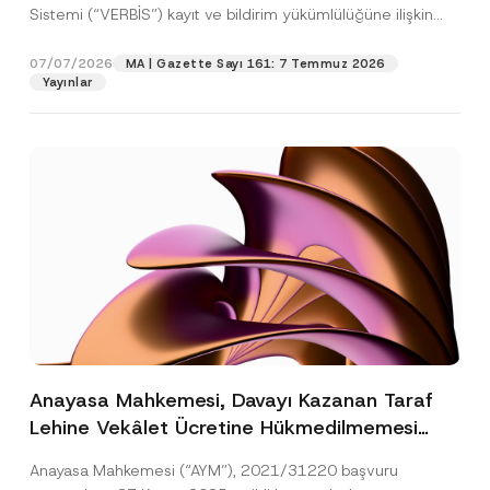
Sistemi (“VERBİS”) kayıt ve bildirim yükümlülüğüne ilişkin
eşikler Kişisel...
[Devamını Oku]
07/07/2026
MA | Gazette Sayı 161: 7 Temmuz 2026
Yayınlar
Anayasa Mahkemesi, Davayı Kazanan Taraf
Lehine Vekâlet Ücretine Hükmedilmemesi
Nedeniyle Mahkemeye Erişim Hakkının İhlal
Anayasa Mahkemesi (“AYM”), 2021/31220 başvuru
Edildiğine Karar Verdi