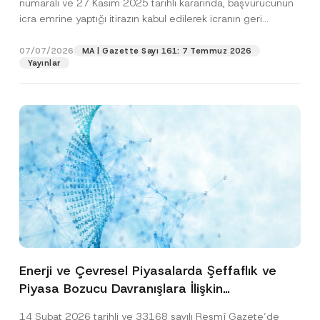
numaralı ve 27 Kasım 2025 tarihli kararında, başvurucunun
icra emrine yaptığı itirazın kabul edilerek icranın geri
bırakılmasına karar...
[Devamını Oku]
07/07/2026
MA | Gazette Sayı 161: 7 Temmuz 2026
Yayınlar
Enerji ve Çevresel Piyasalarda Şeffaflık ve
Piyasa Bozucu Davranışlara İlişkin
Yönetmelik’in Yürürlük Tarihi Ertelendi
14 Şubat 2026 tarihli ve 33168 sayılı Resmî Gazete’de