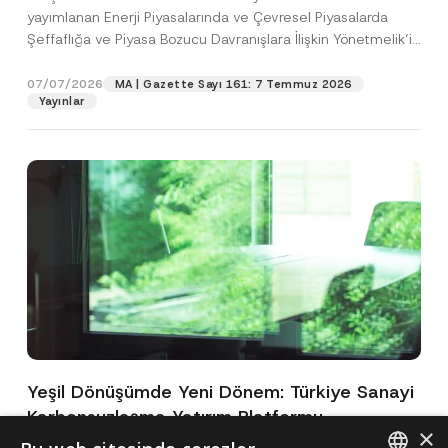
yayımlanan Enerji Piyasalarında ve Çevresel Piyasalarda
Şeffaflığa ve Piyasa Bozucu Davranışlara İlişkin Yönetmelik’in
(“Yönetmelik”)...
[Devamını Oku]
07/07/2026
MA | Gazette Sayı 161: 7 Temmuz 2026
Yayınlar
Yeşil Dönüşümde Yeni Dönem: Türkiye Sanayi
Karbonsuzlaşma Yatırım Platformu
×
Oluşturuldu