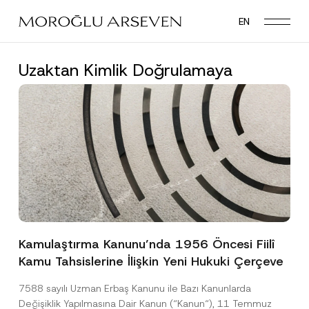
Skip
EN
to
main
content
Uzaktan Kimlik Doğrulamaya
Kamulaştırma Kanunu’nda 1956 Öncesi Fiilî
Kamu Tahsislerine İlişkin Yeni Hukuki Çerçeve
7588 sayılı Uzman Erbaş Kanunu ile Bazı Kanunlarda
Değişiklik Yapılmasına Dair Kanun (“Kanun“), 11 Temmuz