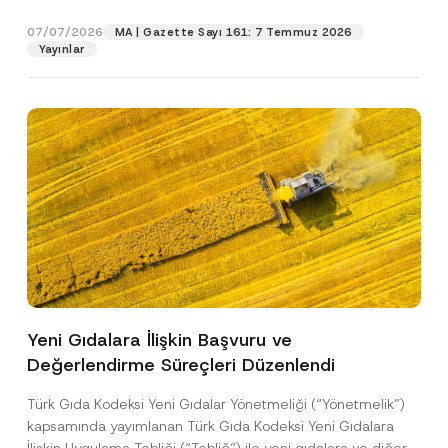
p
işlenmesine izin veriyorum.
y
gıdalara...
[Devamını Oku]
r
N
07/07/2026
o
MA | Gazette Sayı 161: 7 Temmuz 2026
o
GÖNDER
v
Yayınlar
t
e
i
*
c
e
*
Yeni Gıdalara İlişkin Başvuru ve
Değerlendirme Süreçleri Düzenlendi
Türk Gıda Kodeksi Yeni Gıdalar Yönetmeliği (“Yönetmelik”)
kapsamında yayımlanan Türk Gıda Kodeksi Yeni Gıdalara