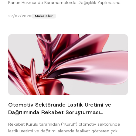
Kanun Hükmünde Kararnamelerde Değişiklik Yapılmasına
Dair...
[Devamını Oku]
27/07/2026
Makaleler
Otomotiv Sektöründe Lastik Üretimi ve
Dağıtımında Rekabet Soruşturması
Sonuçlandı: Toplam 3,6 Milyar TL İdari Para
Rekabet Kurulu tarafından (“Kurul”) otomotiv sektöründe
Cezasına Hükmedilmiştir
lastik üretimi ve dağıtımı alanında faaliyet gösteren çok