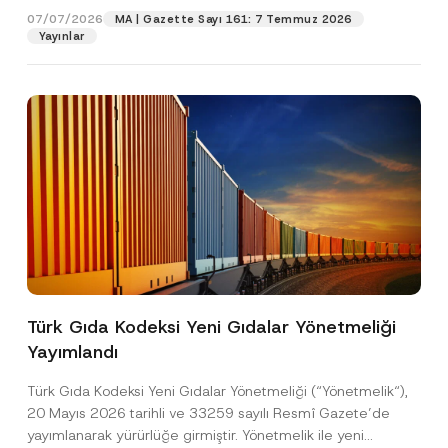
o
07/07/2026
MA | Gazette Sayı 161: 7 Temmuz 2026
s
Yayınlar
Pozisyon
t
a
E-Posta Adresi
*
Telefon Numarası
*
Konu
*
Türk Gıda Kodeksi Yeni Gıdalar Yönetmeliği
Yayımlandı
Bu iletişim formu aracılığıyla sağlanan kişisel
P
r
verilerle ilgili
aydınlatma metni
ni okudum ve
Türk Gıda Kodeksi Yeni Gıdalar Yönetmeliği (“Yönetmelik“),
i
anladım.
v
20 Mayıs 2026 tarihli ve 33259 sayılı Resmî Gazete’de
Bu iletişim formunu göndererek,
aydınlatma
A
a
yayımlanarak yürürlüğe girmiştir. Yönetmelik ile yeni
p
metni
nde açıklanan şekilde kişisel verilerimin
c