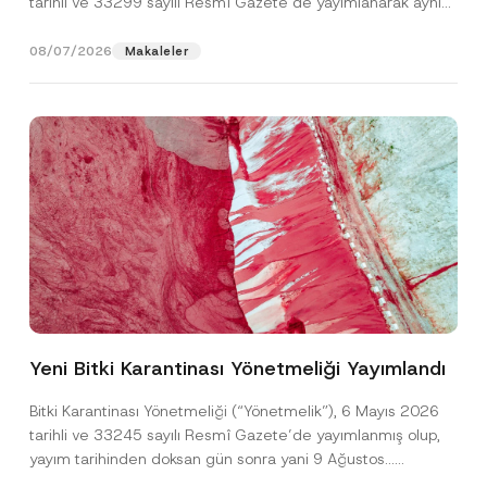
tarihli ve 33299 sayılı Resmî Gazete’de yayımlanarak aynı
gün yürürlüğe...
[Devamını Oku]
08/07/2026
Makaleler
*
Ad
*
E
-
Yeni Bitki Karantinası Yönetmeliği Yayımlandı
P
o
Soyad
*
s
Bitki Karantinası Yönetmeliği (“Yönetmelik”), 6 Mayıs 2026
t
tarihli ve 33245 sayılı Resmî Gazete’de yayımlanmış olup,
a
E
yayım tarihinden doksan gün sonra yani 9 Ağustos...
Firma
-
[Devamını Oku]
P