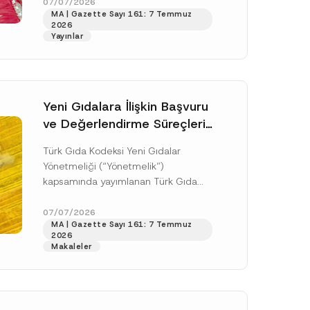
doksan gün sonra yani 9 Ağustos...
07/07/2026
MA | Gazette Sayı 161: 7 Temmuz
[Devamını Oku]
2026
Yayınlar
Yeni Gıdalara İlişkin Başvuru
ve Değerlendirme Süreçleri
Düzenlendi
Türk Gıda Kodeksi Yeni Gıdalar
Yönetmeliği (“Yönetmelik”)
kapsamında yayımlanan Türk Gıda
Kodeksi Yeni Gıdalara İlişkin
Uygulama Tebliği (“Tebliğ”) ile yeni
07/07/2026
.
MA | Gazette Sayı 161: 7 Temmuz
gıdalara ve diğer...
[Devamını Oku]
sine izin veriyorum.
2026
Makaleler