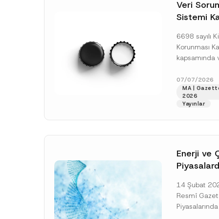
o
Veri Soruml
s
*
t
i
Sistemi Ka
i
c
Yükümlülüğ
e
6698 sayılı Ki
*
Uzatımı
Korunması K
kapsamında ve
Sorumluları Si
(“VERBİS”) kay
07/07/2026
MA | Gazett
yükümlülüğüne 
2026
[Devamını O
Yayınlar
Enerji ve 
Piyasalard
Piyasa Bo
14 Şubat 2026
İlişkin Yö
Resmî Gazete
Tarihi Ert
Piyasalarında
Şeffaflığa ve