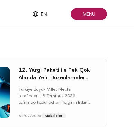
EN
MENU
12. Yargı Paketi ile Pek Çok
Alanda Yeni Düzenlemeler
Yapıldı
Türkiye Büyük Millet Meclisi
tarafından 16 Temmuz 2026
tarihinde kabul edilen Yargının Etkin
ve Verimli İşlemesine Yönelik Bazı
Kanunlarda Değişiklik Yapılmasına
31/07/2026
Makaleler
Dair Kanun...
[Devamını Oku]