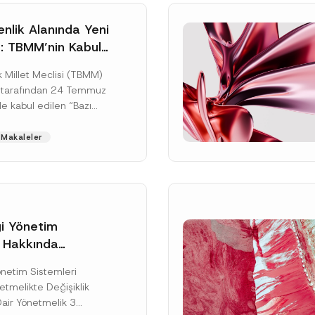
nlik Alanında Yeni
: TBMM’nin Kabul
un Değişikliği
 Millet Meclisi (TBMM)
zete Aşamasında
 tarafından 24 Temmuz
e kabul edilen “Bazı
nun Hükmünde
de Değişiklik
Makaleler
ir...
[Devamını Oku]
gi Yönetim
i Hakkında
kte Değişiklik
Soyad
*
Yönetim Sistemleri
na Dair Yönetmelik
tmelikte Değişiklik
ı
Dair Yönetmelik 3