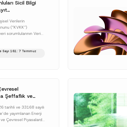
uları Sicil Bilgi
yıt
üne İlişkin Süre
şisel Verilerin
anunu (“KVKK”)
ri sorumlularının Veri
cil Bilgi Sistemi
ıt ve bildirim
e Sayı 161: 7 Temmuz
ilişkin eşikler Kişisel...
ku]
Çevresel
a Şeffaflık ve
zucu Davranışlara
 tarihli ve 33168 sayılı
netmelik’in Yürürlük
’de yayımlanan Enerji
elendi
 ve Çevresel Piyasalarda
 Piyasa Bozucu