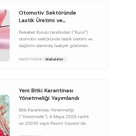
Otomotiv Sektöründe
Lastik Üretimi ve
Dağıtımında Rekabet
Rekabet Kurulu tarafından (“Kurul”)
Soruşturması Sonuçlandı:
otomotiv sektöründe lastik üretimi ve
Toplam 3,6 Milyar TL İdari
dağıtımı alanında faaliyet gösteren
Para Cezasına
çok sayıda teşebbüsün 4054 sayılı
Hükmedilmiştir
Rekabetin Korunması Hakkında
09/07/2026
Makaleler
Kanun’un (“4054...
[Devamını Oku]
Yeni Bitki Karantinası
Yönetmeliği Yayımlandı
Bitki Karantinası Yönetmeliği
(“Yönetmelik”), 6 Mayıs 2026 tarihli
ve 33245 sayılı Resmî Gazete’de
yayımlanmış olup, yayım tarihinden