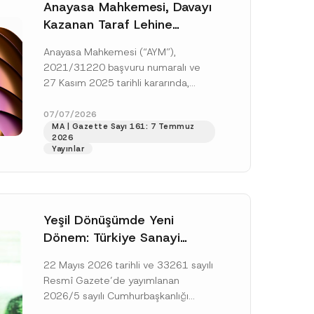
Anayasa Mahkemesi, Davayı
Kazanan Taraf Lehine
Vekâlet Ücretine
Anayasa Mahkemesi (“AYM”),
Hükmedilmemesi Nedeniyle
2021/31220 başvuru numaralı ve
Mahkemeye Erişim Hakkının
27 Kasım 2025 tarihli kararında,
İhlal Edildiğine Karar Verdi
başvurucunun icra emrine yaptığı
itirazın kabul edilerek icranın geri
07/07/2026
MA | Gazette Sayı 161: 7 Temmuz
bırakılmasına karar...
[Devamını Oku]
2026
Yayınlar
Yeşil Dönüşümde Yeni
Dönem: Türkiye Sanayi
Karbonsuzlaşma Yatırım
22 Mayıs 2026 tarihli ve 33261 sayılı
Platformu Oluşturuldu
Resmî Gazete’de yayımlanan
2026/5 sayılı Cumhurbaşkanlığı
Genelgesi (“Genelge”) kapsamında