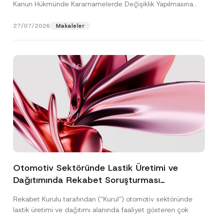
Kanun Hükmünde Kararnamelerde Değişiklik Yapılmasına
Dair...
[Devamını Oku]
27/07/2026
Makaleler
Otomotiv Sektöründe Lastik Üretimi ve
Dağıtımında Rekabet Soruşturması
Sonuçlandı: Toplam 3,6 Milyar TL İdari Para
Rekabet Kurulu tarafından (“Kurul”) otomotiv sektöründe
Cezasına Hükmedilmiştir
lastik üretimi ve dağıtımı alanında faaliyet gösteren çok