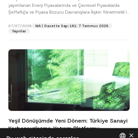
yayımlanan Enerji Piyasalarında ve Çevresel Piyasalarda
Şeffaflığa ve Piyasa Bozucu Davranışlara İlişkin Yönetmelik’in
(“Yönetmelik”)...
[Devamını Oku]
07/07/2026
MA | Gazette Sayı 161: 7 Temmuz 2026
Yayınlar
Yeşil Dönüşümde Yeni Dönem: Türkiye Sanayi
Karbonsuzlaşma Yatırım Platformu
×
Oluşturuldu