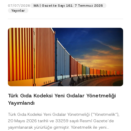
e
07/07/2026
MA | Gazette Sayı 161: 7 Temmuz 2026
s
Yayınlar
Pozisyon
i
E-Posta Adresi
*
Telefon Numarası
*
Konu
*
Türk Gıda Kodeksi Yeni Gıdalar Yönetmeliği
Yayımlandı
Bu iletişim formu aracılığıyla sağlanan kişisel
P
r
verilerle ilgili
aydınlatma metni
ni okudum ve
Türk Gıda Kodeksi Yeni Gıdalar Yönetmeliği (“Yönetmelik“),
i
anladım.
v
20 Mayıs 2026 tarihli ve 33259 sayılı Resmî Gazete’de
Bu iletişim formunu göndererek,
aydınlatma
A
a
yayımlanarak yürürlüğe girmiştir. Yönetmelik ile yeni
p
metni
nde açıklanan şekilde kişisel verilerimin
c