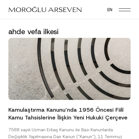
Skip
EN
to
main
content
ahde vefa ilkesi
Kamulaştırma Kanunu’nda 1956 Öncesi Fiilî
Kamu Tahsislerine İlişkin Yeni Hukuki Çerçeve
7588 sayılı Uzman Erbaş Kanunu ile Bazı Kanunlarda
Değişiklik Yapılmasına Dair Kanun (“Kanun“), 11 Temmuz