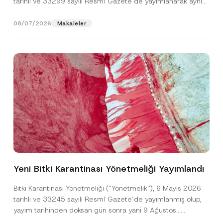
tarihli ve 33299 sayılı Resmî Gazete’de yayımlanarak aynı
gün yürürlüğe...
[Devamını Oku]
08/07/2026
Makaleler
A
Ad
*
d
r
Yeni Bitki Karantinası Yönetmeliği Yayımlandı
e
s
Soyad
*
i
Bitki Karantinası Yönetmeliği (“Yönetmelik”), 6 Mayıs 2026
A
tarihli ve 33245 sayılı Resmî Gazete’de yayımlanmış olup,
d
A
yayım tarihinden doksan gün sonra yani 9 Ağustos...
Firma
d
[Devamını Oku]
r