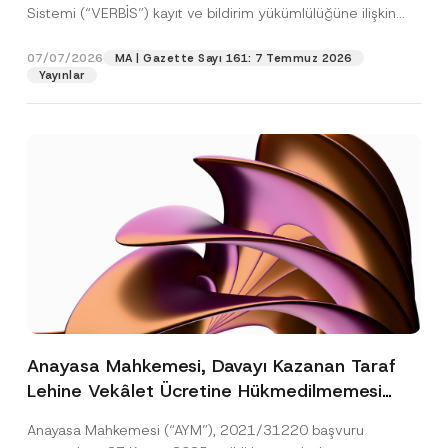
Sistemi (“VERBİS”) kayıt ve bildirim yükümlülüğüne ilişkin
eşikler Kişisel...
[Devamını Oku]
07/07/2026
MA | Gazette Sayı 161: 7 Temmuz 2026
Yayınlar
Anayasa Mahkemesi, Davayı Kazanan Taraf
Lehine Vekâlet Ücretine Hükmedilmemesi
Nedeniyle Mahkemeye Erişim Hakkının İhlal
Anayasa Mahkemesi (“AYM”), 2021/31220 başvuru
Edildiğine Karar Verdi