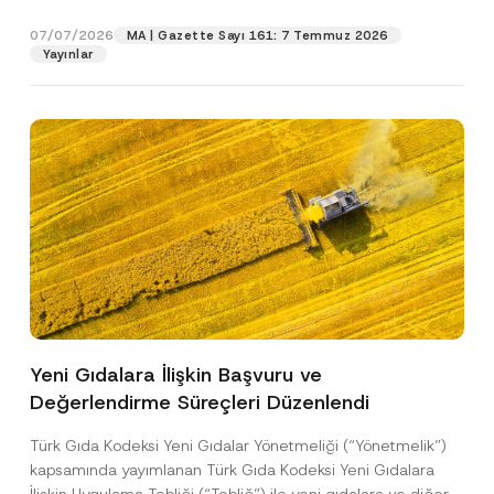
p
işlenmesine izin veriyorum.
y
gıdalara...
[Devamını Oku]
r
N
07/07/2026
o
MA | Gazette Sayı 161: 7 Temmuz 2026
o
GÖNDER
v
Yayınlar
t
e
i
*
c
e
*
Yeni Gıdalara İlişkin Başvuru ve
Değerlendirme Süreçleri Düzenlendi
Türk Gıda Kodeksi Yeni Gıdalar Yönetmeliği (“Yönetmelik”)
kapsamında yayımlanan Türk Gıda Kodeksi Yeni Gıdalara