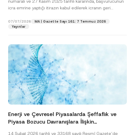
numaralı ve 27 Kasım 2025 tarihli kararında, başvurucunun
icra emrine yaptığı itirazın kabul edilerek icranın geri
bırakılmasına karar...
[Devamını Oku]
07/07/2026
MA | Gazette Sayı 161: 7 Temmuz 2026
Yayınlar
Enerji ve Çevresel Piyasalarda Şeffaflık ve
Piyasa Bozucu Davranışlara İlişkin
Yönetmelik’in Yürürlük Tarihi Ertelendi
14 Şubat 2026 tarihli ve 33168 sayılı Resmî Gazete’de