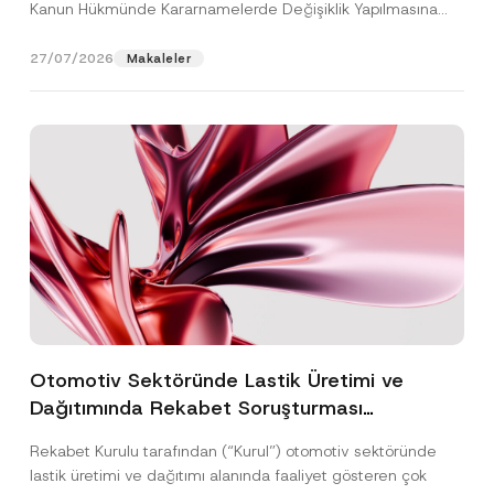
Kanun Hükmünde Kararnamelerde Değişiklik Yapılmasına
Dair...
[Devamını Oku]
27/07/2026
Makaleler
Otomotiv Sektöründe Lastik Üretimi ve
Dağıtımında Rekabet Soruşturması
Sonuçlandı: Toplam 3,6 Milyar TL İdari Para
Rekabet Kurulu tarafından (“Kurul”) otomotiv sektöründe
Cezasına Hükmedilmiştir
lastik üretimi ve dağıtımı alanında faaliyet gösteren çok