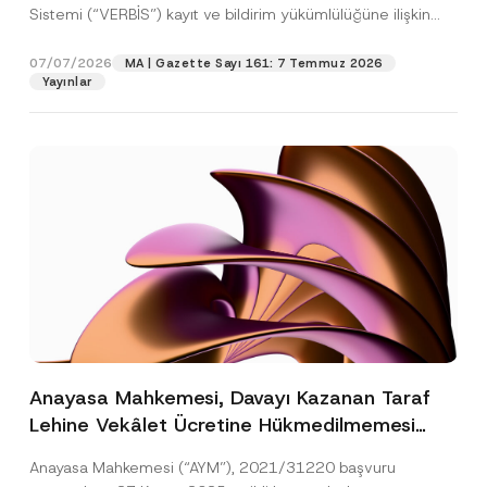
Sistemi (“VERBİS”) kayıt ve bildirim yükümlülüğüne ilişkin
eşikler Kişisel...
[Devamını Oku]
07/07/2026
MA | Gazette Sayı 161: 7 Temmuz 2026
Yayınlar
Anayasa Mahkemesi, Davayı Kazanan Taraf
Lehine Vekâlet Ücretine Hükmedilmemesi
Nedeniyle Mahkemeye Erişim Hakkının İhlal
Anayasa Mahkemesi (“AYM”), 2021/31220 başvuru
Edildiğine Karar Verdi