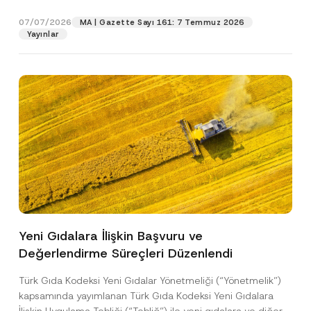
p
işlenmesine izin veriyorum.
y
gıdalara...
[Devamını Oku]
r
N
07/07/2026
o
MA | Gazette Sayı 161: 7 Temmuz 2026
o
GÖNDER
v
Yayınlar
t
e
i
*
c
e
*
Yeni Gıdalara İlişkin Başvuru ve
Değerlendirme Süreçleri Düzenlendi
Türk Gıda Kodeksi Yeni Gıdalar Yönetmeliği (“Yönetmelik”)
kapsamında yayımlanan Türk Gıda Kodeksi Yeni Gıdalara