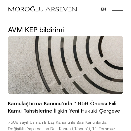
Skip
EN
to
main
content
AVM KEP bildirimi
Kamulaştırma Kanunu’nda 1956 Öncesi Fiilî
Kamu Tahsislerine İlişkin Yeni Hukuki Çerçeve
7588 sayılı Uzman Erbaş Kanunu ile Bazı Kanunlarda
Değişiklik Yapılmasına Dair Kanun (“Kanun“), 11 Temmuz