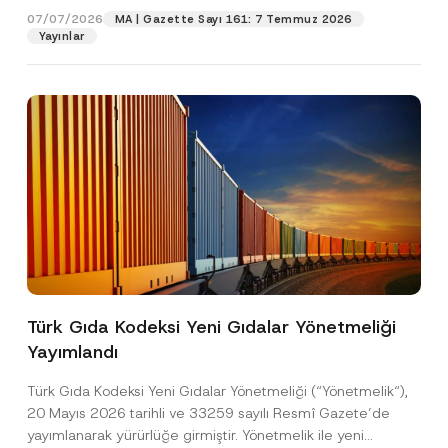
y
07/07/2026
MA | Gazette Sayı 161: 7 Temmuz 2026
o
Yayınlar
Pozisyon
n
S
o
y
E-Posta Adresi
*
a
d
Telefon Numarası
*
Konu
*
Türk Gıda Kodeksi Yeni Gıdalar Yönetmeliği
Yayımlandı
Bu iletişim formu aracılığıyla sağlanan kişisel
P
r
verilerle ilgili
aydınlatma metni
ni okudum ve
Türk Gıda Kodeksi Yeni Gıdalar Yönetmeliği (“Yönetmelik“),
i
anladım.
v
20 Mayıs 2026 tarihli ve 33259 sayılı Resmî Gazete’de
Bu iletişim formunu göndererek,
aydınlatma
A
a
yayımlanarak yürürlüğe girmiştir. Yönetmelik ile yeni
p
metni
nde açıklanan şekilde kişisel verilerimin
c