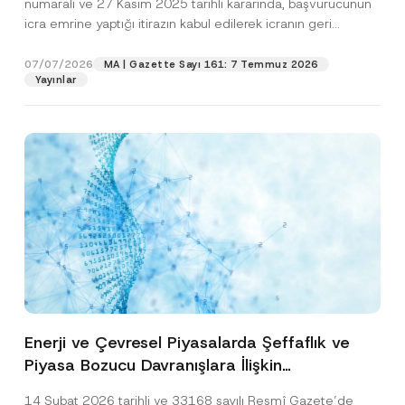
numaralı ve 27 Kasım 2025 tarihli kararında, başvurucunun
icra emrine yaptığı itirazın kabul edilerek icranın geri
bırakılmasına karar...
[Devamını Oku]
07/07/2026
MA | Gazette Sayı 161: 7 Temmuz 2026
Yayınlar
Enerji ve Çevresel Piyasalarda Şeffaflık ve
Piyasa Bozucu Davranışlara İlişkin
Yönetmelik’in Yürürlük Tarihi Ertelendi
14 Şubat 2026 tarihli ve 33168 sayılı Resmî Gazete’de