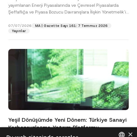
yayımlanan Enerji Piyasalarında ve Çevresel Piyasalarda
Şeffaflığa ve Piyasa Bozucu Davranışlara İlişkin Yönetmelik’in
(“Yönetmelik”)...
[Devamını Oku]
07/07/2026
MA | Gazette Sayı 161: 7 Temmuz 2026
Yayınlar
Yeşil Dönüşümde Yeni Dönem: Türkiye Sanayi
Karbonsuzlaşma Yatırım Platformu
×
Oluşturuldu