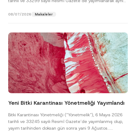
tarihli ve 33299 sayılı Resmî Gazete’de yayımlanarak aynı
gün yürürlüğe...
[Devamını Oku]
08/07/2026
Makaleler
N
Ad
*
o
t
Yeni Bitki Karantinası Yönetmeliği Yayımlandı
i
c
Soyad
*
e
Bitki Karantinası Yönetmeliği (“Yönetmelik”), 6 Mayıs 2026
P
tarihli ve 33245 sayılı Resmî Gazete’de yayımlanmış olup,
o
z
yayım tarihinden doksan gün sonra yani 9 Ağustos...
Firma
i
[Devamını Oku]
s