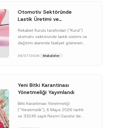
Otomotiv Sektöründe
Lastik Üretimi ve
Dağıtımında Rekabet
Rekabet Kurulu tarafından (“Kurul”)
Soruşturması Sonuçlandı:
otomotiv sektöründe lastik üretimi ve
Toplam 3,6 Milyar TL İdari
dağıtımı alanında faaliyet gösteren
Para Cezasına
çok sayıda teşebbüsün 4054 sayılı
Hükmedilmiştir
Rekabetin Korunması Hakkında
09/07/2026
Makaleler
Kanun’un (“4054...
[Devamını Oku]
Yeni Bitki Karantinası
Yönetmeliği Yayımlandı
Bitki Karantinası Yönetmeliği
(“Yönetmelik”), 6 Mayıs 2026 tarihli
ve 33245 sayılı Resmî Gazete’de
yayımlanmış olup, yayım tarihinden