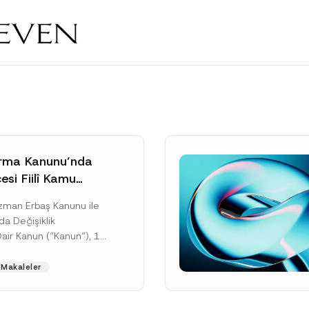
rma Kanunu’nda
si Fiilî Kamu
e İlişkin Yeni
Uzman Erbaş Kanunu ile
rçeve
da Değişiklik
Dair Kanun (“Kanun“), 11
tarihli ve 33307 sayılı
’de yayımlanarak...
Makaleler
ku]