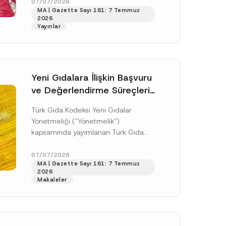
doksan gün sonra yani 9 Ağustos...
07/07/2026
MA | Gazette Sayı 161: 7 Temmuz
[Devamını Oku]
2026
Yayınlar
Yeni Gıdalara İlişkin Başvuru
ve Değerlendirme Süreçleri
Düzenlendi
Türk Gıda Kodeksi Yeni Gıdalar
Yönetmeliği (“Yönetmelik”)
kapsamında yayımlanan Türk Gıda
Kodeksi Yeni Gıdalara İlişkin
Uygulama Tebliği (“Tebliğ”) ile yeni
07/07/2026
.
MA | Gazette Sayı 161: 7 Temmuz
gıdalara ve diğer...
[Devamını Oku]
sine izin veriyorum.
2026
Makaleler