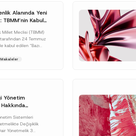
nlik Alanında Yeni
: TBMM’nin Kabul
un Değişikliği
 Millet Meclisi (TBMM)
zete Aşamasında
 tarafından 24 Temmuz
e kabul edilen “Bazı
nun Hükmünde
de Değişiklik
Makaleler
ir...
[Devamını Oku]
gi Yönetim
i Hakkında
kte Değişiklik
Soyad
*
Yönetim Sistemleri
na Dair Yönetmelik
tmelikte Değişiklik
ı
Dair Yönetmelik 3