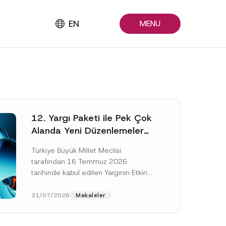
EN
MENU
12. Yargı Paketi ile Pek Çok
Alanda Yeni Düzenlemeler
Yapıldı
Türkiye Büyük Millet Meclisi
tarafından 16 Temmuz 2026
tarihinde kabul edilen Yargının Etkin
ve Verimli İşlemesine Yönelik Bazı
Kanunlarda Değişiklik Yapılmasına
31/07/2026
Makaleler
Dair Kanun...
[Devamını Oku]