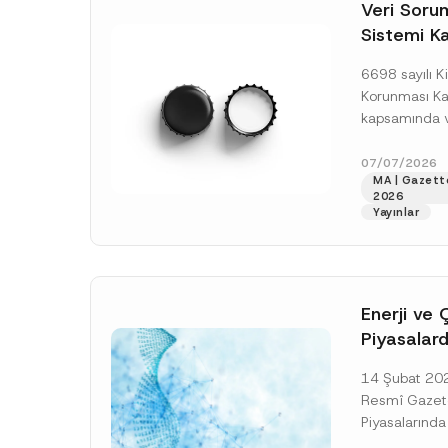
o
n
Veri Soruml
*
t
*
Sistemi Ka
i
*
c
Yükümlülüğ
e
6698 sayılı Ki
*
Uzatımı
Korunması K
kapsamında ve
Sorumluları Si
(“VERBİS”) kay
07/07/2026
MA | Gazett
yükümlülüğüne 
2026
[Devamını O
Yayınlar
Enerji ve 
Piyasalard
Piyasa Bo
14 Şubat 2026
İlişkin Yö
Resmî Gazete
Tarihi Ert
Piyasalarında
Şeffaflığa ve