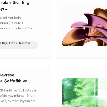
uları Sicil Bilgi
yıt
üne İlişkin Süre
şisel Verilerin
anunu (“KVKK”)
ri sorumlularının Veri
cil Bilgi Sistemi
ıt ve bildirim
e Sayı 161: 7 Temmuz
ilişkin eşikler Kişisel...
ku]
Çevresel
a Şeffaflık ve
zucu Davranışlara
 tarihli ve 33168 sayılı
netmelik’in Yürürlük
’de yayımlanan Enerji
elendi
 ve Çevresel Piyasalarda
 Piyasa Bozucu