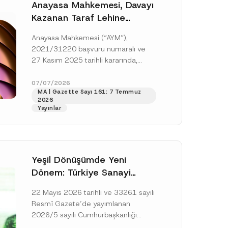
Anayasa Mahkemesi, Davayı
Kazanan Taraf Lehine
Vekâlet Ücretine
Anayasa Mahkemesi (“AYM”),
Hükmedilmemesi Nedeniyle
2021/31220 başvuru numaralı ve
Mahkemeye Erişim Hakkının
27 Kasım 2025 tarihli kararında,
İhlal Edildiğine Karar Verdi
başvurucunun icra emrine yaptığı
itirazın kabul edilerek icranın geri
07/07/2026
MA | Gazette Sayı 161: 7 Temmuz
bırakılmasına karar...
[Devamını Oku]
2026
Yayınlar
Yeşil Dönüşümde Yeni
Dönem: Türkiye Sanayi
Karbonsuzlaşma Yatırım
22 Mayıs 2026 tarihli ve 33261 sayılı
Platformu Oluşturuldu
Resmî Gazete’de yayımlanan
2026/5 sayılı Cumhurbaşkanlığı
Genelgesi (“Genelge”) kapsamında