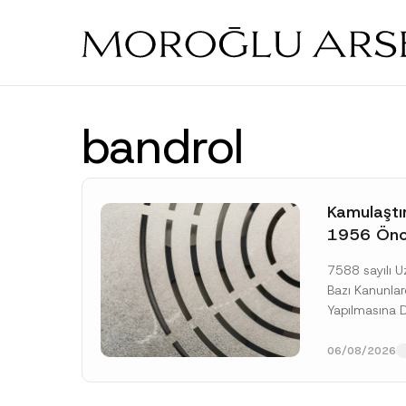
Skip
to
main
content
bandrol
Kamulaştı
1956 Önce
Tahsislerin
7588 sayılı 
Hukuki Çe
Bazı Kanunlar
Yapılmasına 
Temmuz 2026 
Resmî Gazete
06/08/2026
[Devamını O