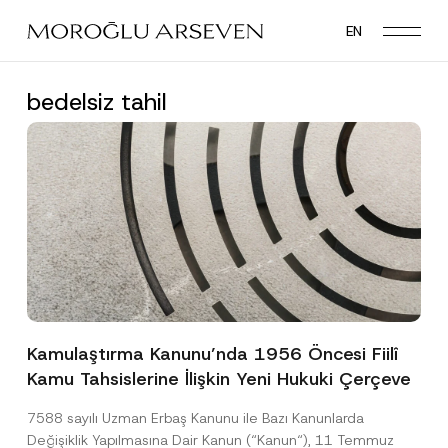
Skip
EN
to
main
content
bedelsiz tahil
Kamulaştırma Kanunu’nda 1956 Öncesi Fiilî
Kamu Tahsislerine İlişkin Yeni Hukuki Çerçeve
7588 sayılı Uzman Erbaş Kanunu ile Bazı Kanunlarda
Değişiklik Yapılmasına Dair Kanun (“Kanun“), 11 Temmuz