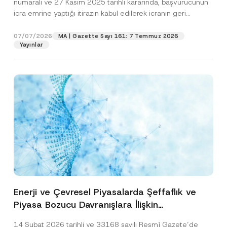
numaralı ve 27 Kasım 2025 tarihli kararında, başvurucunun
icra emrine yaptığı itirazın kabul edilerek icranın geri
bırakılmasına karar...
[Devamını Oku]
07/07/2026
MA | Gazette Sayı 161: 7 Temmuz 2026
Yayınlar
Enerji ve Çevresel Piyasalarda Şeffaflık ve
Piyasa Bozucu Davranışlara İlişkin
Yönetmelik’in Yürürlük Tarihi Ertelendi
14 Şubat 2026 tarihli ve 33168 sayılı Resmî Gazete’de