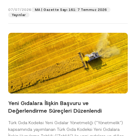
p
işlenmesine izin veriyorum.
y
gıdalara...
[Devamını Oku]
r
N
07/07/2026
o
MA | Gazette Sayı 161: 7 Temmuz 2026
o
GÖNDER
v
Yayınlar
t
e
i
*
c
e
*
Yeni Gıdalara İlişkin Başvuru ve
Değerlendirme Süreçleri Düzenlendi
Türk Gıda Kodeksi Yeni Gıdalar Yönetmeliği (“Yönetmelik”)
kapsamında yayımlanan Türk Gıda Kodeksi Yeni Gıdalara