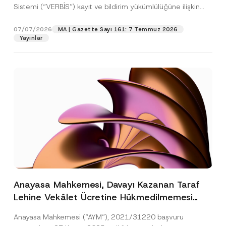
Sistemi (“VERBİS”) kayıt ve bildirim yükümlülüğüne ilişkin
eşikler Kişisel...
[Devamını Oku]
07/07/2026
MA | Gazette Sayı 161: 7 Temmuz 2026
Yayınlar
Anayasa Mahkemesi, Davayı Kazanan Taraf
Lehine Vekâlet Ücretine Hükmedilmemesi
Nedeniyle Mahkemeye Erişim Hakkının İhlal
Anayasa Mahkemesi (“AYM”), 2021/31220 başvuru
Edildiğine Karar Verdi