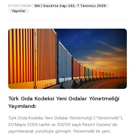
07/07/2026
MA | Gazette Sayı 161: 7 Temmuz 2026
Yayınlar
Pozisyon
E-Posta Adresi
*
Telefon Numarası
*
Konu
*
Türk Gıda Kodeksi Yeni Gıdalar Yönetmeliği
Yayımlandı
Bu iletişim formu aracılığıyla sağlanan kişisel
P
r
verilerle ilgili
aydınlatma metni
ni okudum ve
Türk Gıda Kodeksi Yeni Gıdalar Yönetmeliği (“Yönetmelik“),
i
anladım.
v
20 Mayıs 2026 tarihli ve 33259 sayılı Resmî Gazete’de
Bu iletişim formunu göndererek,
aydınlatma
A
a
yayımlanarak yürürlüğe girmiştir. Yönetmelik ile yeni
p
metni
nde açıklanan şekilde kişisel verilerimin
c