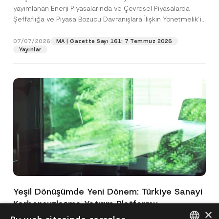
yayımlanan Enerji Piyasalarında ve Çevresel Piyasalarda
Şeffaflığa ve Piyasa Bozucu Davranışlara İlişkin Yönetmelik’in
(“Yönetmelik”)...
[Devamını Oku]
07/07/2026
MA | Gazette Sayı 161: 7 Temmuz 2026
Yayınlar
Yeşil Dönüşümde Yeni Dönem: Türkiye Sanayi
Karbonsuzlaşma Yatırım Platformu
×
Oluşturuldu