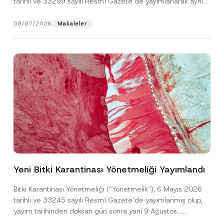
tarihli ve 33299 sayılı Resmî Gazete’de yayımlanarak aynı
gün yürürlüğe...
[Devamını Oku]
08/07/2026
Makaleler
N
Ad
*
o
t
Yeni Bitki Karantinası Yönetmeliği Yayımlandı
i
c
Soyad
*
e
Bitki Karantinası Yönetmeliği (“Yönetmelik”), 6 Mayıs 2026
*
tarihli ve 33245 sayılı Resmî Gazete’de yayımlanmış olup,
A
d
yayım tarihinden doksan gün sonra yani 9 Ağustos...
Firma
[Devamını Oku]