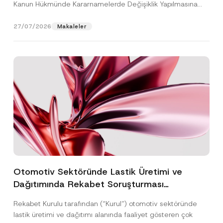
Kanun Hükmünde Kararnamelerde Değişiklik Yapılmasına
Dair...
[Devamını Oku]
27/07/2026
Makaleler
Otomotiv Sektöründe Lastik Üretimi ve
Dağıtımında Rekabet Soruşturması
Sonuçlandı: Toplam 3,6 Milyar TL İdari Para
Rekabet Kurulu tarafından (“Kurul”) otomotiv sektöründe
Cezasına Hükmedilmiştir
lastik üretimi ve dağıtımı alanında faaliyet gösteren çok