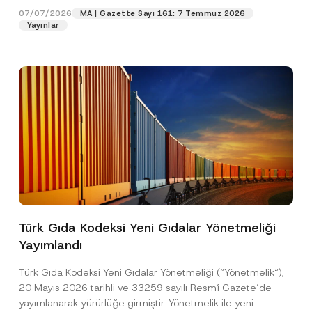
o
07/07/2026
MA | Gazette Sayı 161: 7 Temmuz 2026
n
Yayınlar
Pozisyon
*
E-Posta Adresi
*
Telefon Numarası
*
Konu
*
Türk Gıda Kodeksi Yeni Gıdalar Yönetmeliği
Yayımlandı
Bu iletişim formu aracılığıyla sağlanan kişisel
P
r
verilerle ilgili
aydınlatma metni
ni okudum ve
Türk Gıda Kodeksi Yeni Gıdalar Yönetmeliği (“Yönetmelik“),
i
anladım.
v
20 Mayıs 2026 tarihli ve 33259 sayılı Resmî Gazete’de
Bu iletişim formunu göndererek,
aydınlatma
A
a
yayımlanarak yürürlüğe girmiştir. Yönetmelik ile yeni
p
metni
nde açıklanan şekilde kişisel verilerimin
c