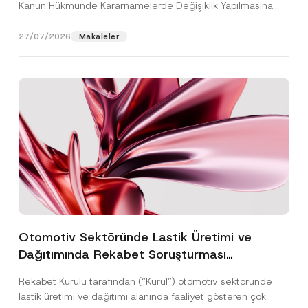
Kanun Hükmünde Kararnamelerde Değişiklik Yapılmasına
Dair...
[Devamını Oku]
27/07/2026
Makaleler
Otomotiv Sektöründe Lastik Üretimi ve
Dağıtımında Rekabet Soruşturması
Sonuçlandı: Toplam 3,6 Milyar TL İdari Para
Rekabet Kurulu tarafından (“Kurul”) otomotiv sektöründe
Cezasına Hükmedilmiştir
lastik üretimi ve dağıtımı alanında faaliyet gösteren çok