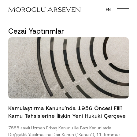
Skip
EN
to
main
content
Cezai Yaptırımlar
Kamulaştırma Kanunu’nda 1956 Öncesi Fiilî
Kamu Tahsislerine İlişkin Yeni Hukuki Çerçeve
7588 sayılı Uzman Erbaş Kanunu ile Bazı Kanunlarda
Değişiklik Yapılmasına Dair Kanun (“Kanun“), 11 Temmuz