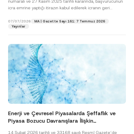
numaralı ve 27 Kasım 2025 tarihli kararında, başvurucunun
icra emrine yaptığı itirazın kabul edilerek icranın geri
bırakılmasına karar...
[Devamını Oku]
07/07/2026
MA | Gazette Sayı 161: 7 Temmuz 2026
Yayınlar
Enerji ve Çevresel Piyasalarda Şeffaflık ve
Piyasa Bozucu Davranışlara İlişkin
Yönetmelik’in Yürürlük Tarihi Ertelendi
14 Şubat 2026 tarihli ve 33168 sayılı Resmî Gazete’de