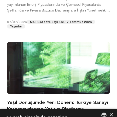
yayımlanan Enerji Piyasalarında ve Çevresel Piyasalarda
Şeffaflığa ve Piyasa Bozucu Davranışlara İlişkin Yönetmelik’in
(“Yönetmelik”)...
[Devamını Oku]
07/07/2026
MA | Gazette Sayı 161: 7 Temmuz 2026
Yayınlar
Yeşil Dönüşümde Yeni Dönem: Türkiye Sanayi
Karbonsuzlaşma Yatırım Platformu
×
Oluşturuldu