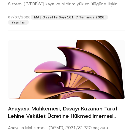
Sistemi (“VERBİS”) kayıt ve bildirim yükümlülüğüne ilişkin
eşikler Kişisel...
[Devamını Oku]
07/07/2026
MA | Gazette Sayı 161: 7 Temmuz 2026
Yayınlar
Anayasa Mahkemesi, Davayı Kazanan Taraf
Lehine Vekâlet Ücretine Hükmedilmemesi
Nedeniyle Mahkemeye Erişim Hakkının İhlal
Anayasa Mahkemesi (“AYM”), 2021/31220 başvuru
Edildiğine Karar Verdi