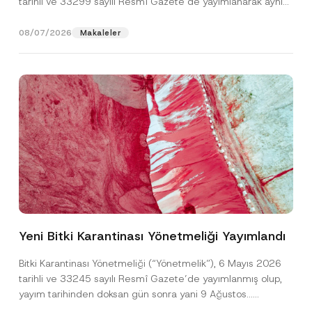
tarihli ve 33299 sayılı Resmî Gazete’de yayımlanarak aynı
gün yürürlüğe...
[Devamını Oku]
08/07/2026
Makaleler
F
Ad
*
i
r
Yeni Bitki Karantinası Yönetmeliği Yayımlandı
m
a
Soyad
*
P
Bitki Karantinası Yönetmeliği (“Yönetmelik”), 6 Mayıs 2026
o
tarihli ve 33245 sayılı Resmî Gazete’de yayımlanmış olup,
z
i
yayım tarihinden doksan gün sonra yani 9 Ağustos...
Firma
s
[Devamını Oku]
y