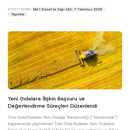
p
işlenmesine izin veriyorum.
y
gıdalara...
[Devamını Oku]
r
N
07/07/2026
o
MA | Gazette Sayı 161: 7 Temmuz 2026
o
GÖNDER
v
Yayınlar
t
e
i
*
c
e
*
Yeni Gıdalara İlişkin Başvuru ve
Değerlendirme Süreçleri Düzenlendi
Türk Gıda Kodeksi Yeni Gıdalar Yönetmeliği (“Yönetmelik”)
kapsamında yayımlanan Türk Gıda Kodeksi Yeni Gıdalara