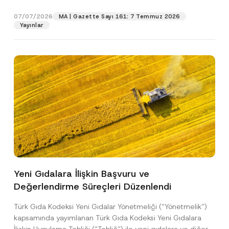
p
işlenmesine izin veriyorum.
y
gıdalara...
[Devamını Oku]
i
r
N
s
07/07/2026
o
MA | Gazette Sayı 161: 7 Temmuz 2026
o
y
GÖNDER
v
Yayınlar
t
o
e
i
n
*
c
K
e
o
*
n
u
*
Yeni Gıdalara İlişkin Başvuru ve
Değerlendirme Süreçleri Düzenlendi
Türk Gıda Kodeksi Yeni Gıdalar Yönetmeliği (“Yönetmelik”)
kapsamında yayımlanan Türk Gıda Kodeksi Yeni Gıdalara