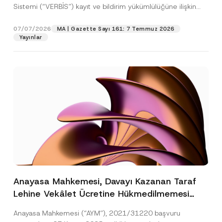
Sistemi (“VERBİS”) kayıt ve bildirim yükümlülüğüne ilişkin
eşikler Kişisel...
[Devamını Oku]
07/07/2026
MA | Gazette Sayı 161: 7 Temmuz 2026
Yayınlar
Anayasa Mahkemesi, Davayı Kazanan Taraf
Lehine Vekâlet Ücretine Hükmedilmemesi
Nedeniyle Mahkemeye Erişim Hakkının İhlal
Anayasa Mahkemesi (“AYM”), 2021/31220 başvuru
Edildiğine Karar Verdi