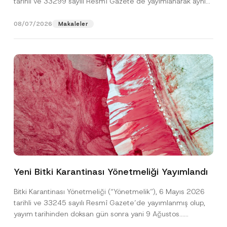
tarihli ve 33299 sayılı Resmî Gazete’de yayımlanarak aynı
gün yürürlüğe...
[Devamını Oku]
08/07/2026
Makaleler
Ad
*
Yeni Bitki Karantinası Yönetmeliği Yayımlandı
Soyad
*
Bitki Karantinası Yönetmeliği (“Yönetmelik”), 6 Mayıs 2026
tarihli ve 33245 sayılı Resmî Gazete’de yayımlanmış olup,
yayım tarihinden doksan gün sonra yani 9 Ağustos...
Firma
[Devamını Oku]