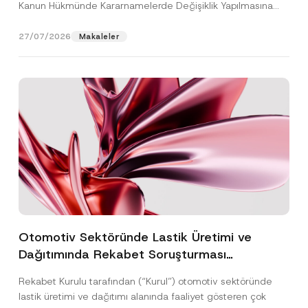
Kanun Hükmünde Kararnamelerde Değişiklik Yapılmasına
Dair...
[Devamını Oku]
27/07/2026
Makaleler
Otomotiv Sektöründe Lastik Üretimi ve
Dağıtımında Rekabet Soruşturması
Sonuçlandı: Toplam 3,6 Milyar TL İdari Para
Rekabet Kurulu tarafından (“Kurul”) otomotiv sektöründe
Cezasına Hükmedilmiştir
lastik üretimi ve dağıtımı alanında faaliyet gösteren çok