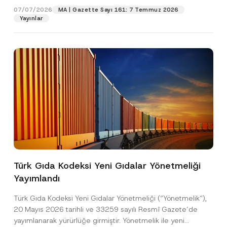
07/07/2026
MA | Gazette Sayı 161: 7 Temmuz 2026
Yayınlar
Pozisyon
E-Posta Adresi
*
Telefon Numarası
*
Konu
*
Türk Gıda Kodeksi Yeni Gıdalar Yönetmeliği
Yayımlandı
Bu iletişim formu aracılığıyla sağlanan kişisel
P
r
verilerle ilgili
aydınlatma metni
ni okudum ve
Türk Gıda Kodeksi Yeni Gıdalar Yönetmeliği (“Yönetmelik“),
i
anladım.
v
P
20 Mayıs 2026 tarihli ve 33259 sayılı Resmî Gazete’de
Bu iletişim formunu göndererek,
aydınlatma
A
a
o
yayımlanarak yürürlüğe girmiştir. Yönetmelik ile yeni
p
metni
nde açıklanan şekilde kişisel verilerimin
c
z