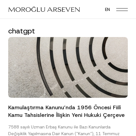
Skip
EN
to
main
content
chatgpt
Kamulaştırma Kanunu’nda 1956 Öncesi Fiilî
Kamu Tahsislerine İlişkin Yeni Hukuki Çerçeve
7588 sayılı Uzman Erbaş Kanunu ile Bazı Kanunlarda
Değişiklik Yapılmasına Dair Kanun (“Kanun“), 11 Temmuz