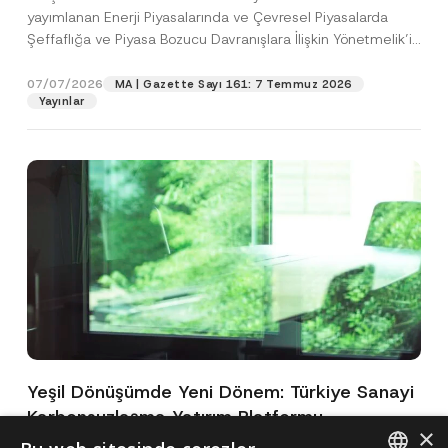
yayımlanan Enerji Piyasalarında ve Çevresel Piyasalarda
Şeffaflığa ve Piyasa Bozucu Davranışlara İlişkin Yönetmelik’in
(“Yönetmelik”)...
[Devamını Oku]
07/07/2026
MA | Gazette Sayı 161: 7 Temmuz 2026
Yayınlar
Yeşil Dönüşümde Yeni Dönem: Türkiye Sanayi
Karbonsuzlaşma Yatırım Platformu
×
Oluşturuldu