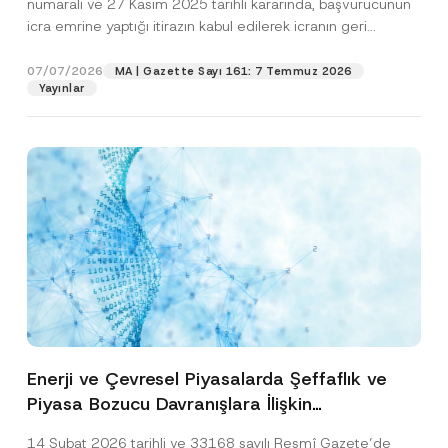
numaralı ve 27 Kasım 2025 tarihli kararında, başvurucunun
icra emrine yaptığı itirazın kabul edilerek icranın geri
bırakılmasına karar...
[Devamını Oku]
07/07/2026
MA | Gazette Sayı 161: 7 Temmuz 2026
Yayınlar
Enerji ve Çevresel Piyasalarda Şeffaflık ve
Piyasa Bozucu Davranışlara İlişkin
Yönetmelik’in Yürürlük Tarihi Ertelendi
14 Şubat 2026 tarihli ve 33168 sayılı Resmî Gazete’de