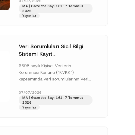
girmiştir. Yönetmelik ile yeni
07/07/2026
MA | Gazette Sayı 161: 7 Temmuz
gıdalara...
[Devamını Oku]
2026
Yayınlar
Veri Sorumluları Sicil Bilgi
Sistemi Kayıt
Yükümlülüğüne İlişkin Süre
6698 sayılı Kişisel Verilerin
Uzatımı
Korunması Kanunu (“KVKK”)
kapsamında veri sorumlularının Veri
Sorumluları Sicil Bilgi Sistemi
(“VERBİS”) kayıt ve bildirim
07/07/2026
.
MA | Gazette Sayı 161: 7 Temmuz
yükümlülüğüne ilişkin eşikler Kişisel...
sine izin veriyorum.
2026
[Devamını Oku]
Yayınlar