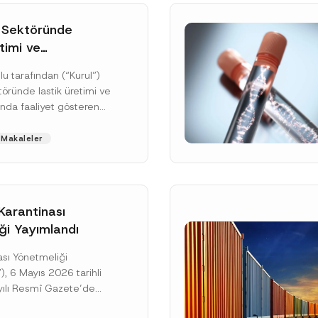
 Sektöründe
timi ve
da Rekabet
u tarafından (“Kurul”)
ası Sonuçlandı:
öründe lastik üretimi ve
 Milyar TL İdari
ında faaliyet gösteren
sına
eşebbüsün 4054 sayılı
iştir
runması Hakkında
Makaleler
054...
[Devamını Oku]
 Karantinası
ği Yayımlandı
nası Yönetmeliği
Soyad
*
), 6 Mayıs 2026 tarihli
ılı Resmî Gazete’de
lup, yayım tarihinden