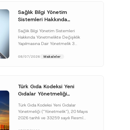
Sağlık Bilgi Yönetim
Sistemleri Hakkında
Yönetmelikte Değişiklik
Sağlık Bilgi Yönetim Sistemleri
Yapılmasına Dair Yönetmelik
Hakkında Yönetmelikte Değişiklik
Yayımlandı
Yapılmasına Dair Yönetmelik 3
Temmuz 2026 tarihli ve 33299 sayılı
Resmî Gazete’de yayımlanarak aynı
08/07/2026
Makaleler
gün yürürlüğe...
[Devamını Oku]
Türk Gıda Kodeksi Yeni
Gıdalar Yönetmeliği
Yayımlandı
Türk Gıda Kodeksi Yeni Gıdalar
Yönetmeliği (“Yönetmelik“), 20 Mayıs
2026 tarihli ve 33259 sayılı Resmî
Gazete’de yayımlanarak yürürlüğe