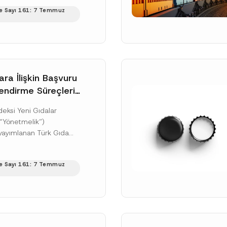
nra yani 9 Ağustos...
Pozisyon
e Sayı 161: 7 Temmuz
ku]
Telefon Numarası
*
ara İlişkin Başvuru
endirme Süreçleri
i
eksi Yeni Gıdalar
(“Yönetmelik”)
ayımlanan Türk Gıda
ıdalara İlişkin
iği (“Tebliğ”) ile yeni
cılığıyla sağlanan kişisel verilerle ilgili
aydınlatma metni
ni okudum ve anladım
e Sayı 161: 7 Temmuz
ğer...
[Devamını Oku]
u göndererek,
aydınlatma metni
nde açıklanan şekilde kişisel verilerimin işlenme
GÖNDER