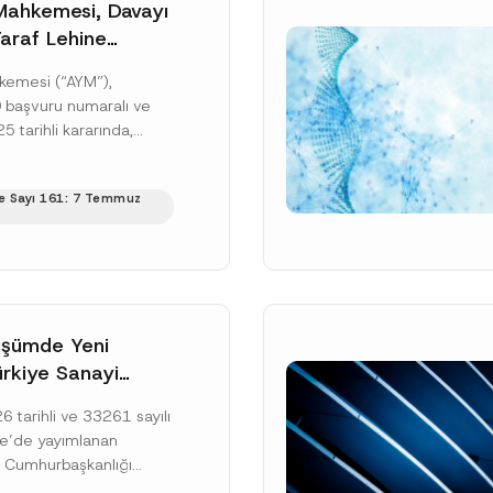
ahkemesi, Davayı
araf Lehine
cretine
kemesi (“AYM”),
memesi Nedeniyle
başvuru numaralı ve
 Erişim Hakkının
 tarihli kararında,
iğine Karar Verdi
 icra emrine yaptığı
 edilerek icranın geri
e Sayı 161: 7 Temmuz
karar...
[Devamını Oku]
üşümde Yeni
rkiye Sanayi
laşma Yatırım
 tarihli ve 33261 sayılı
 Oluşturuldu
e’de yayımlanan
ı Cumhurbaşkanlığı
“Genelge”) kapsamında