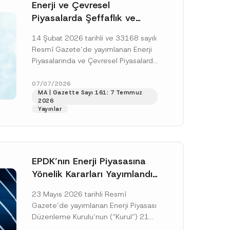
Enerji ve Çevresel
Piyasalarda Şeffaflık ve
Piyasa Bozucu Davranışlara
14 Şubat 2026 tarihli ve 33168 sayılı
İlişkin Yönetmelik’in Yürürlük
Resmî Gazete’de yayımlanan Enerji
Tarihi Ertelendi
Piyasalarında ve Çevresel Piyasalarda
Şeffaflığa ve Piyasa Bozucu
Davranışlara İlişkin Yönetmelik’in
07/07/2026
MA | Gazette Sayı 161: 7 Temmuz
(“Yönetmelik”)...
[Devamını Oku]
2026
Yayınlar
EPDK’nın Enerji Piyasasına
Yönelik Kararları Yayımlandı:
Yenilenebilir Enerji, Motorin
23 Mayıs 2026 tarihli Resmî
ve Doğal Gaz Tarifelerinde
Gazete’de yayımlanan Enerji Piyasası
Yeni Düzenlemeler
Düzenleme Kurulu’nun (“Kurul”) 21
Mayıs 2026 tarihli ve 14608, 14609,