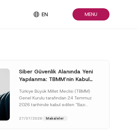
EN
MENU
Siber Güvenlik Alanında Yeni
Yapılanma: TBMM’nin Kabul
Ettiği Kanun Değişikliği
Türkiye Büyük Millet Meclisi (TBMM)
Resmî Gazete Aşamasında
Genel Kurulu tarafından 24 Temmuz
2026 tarihinde kabul edilen “Bazı
Kanun ve Kanun Hükmünde
Kararnamelerde Değişiklik
27/07/2026
Makaleler
Yapılmasına Dair...
[Devamını Oku]