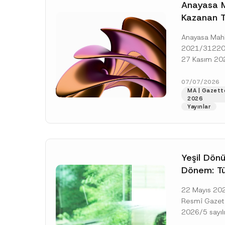
o
Anayasa M
*
t
Kazanan T
i
c
Vekâlet Ü
e
Anayasa Mah
*
Hükmedil
2021/31220 
Mahkemeye
27 Kasım 2025
İhlal Edild
başvurucunun
itirazın kabul
07/07/2026
MA | Gazett
bırakılmasına 
2026
Yayınlar
Yeşil Dön
Dönem: Tü
Karbonsuz
22 Mayıs 2026
Platformu
Resmî Gazet
2026/5 sayıl
Genelgesi (