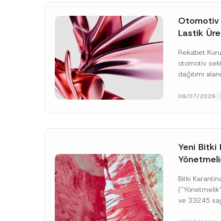
Otomotiv
Lastik Üre
Dağıtımın
Rekabet Kurul
Soruşturm
otomotiv sekt
Toplam 3,6
dağıtımı alan
Para Ceza
çok sayıda t
Hükmedilm
Rekabetin Ko
09/07/2026
Kanun’un (“4
Yeni Bitki
Yönetmeli
Bitki Karanti
Ad
*
(“Yönetmelik”
ve 33245 say
yayımlanmış o