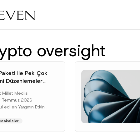
ypto oversight
Paketi ile Pek Çok
ni Düzenlemeler
 Millet Meclisi
16 Temmuz 2026
ul edilen Yargının Etkin
lemesine Yönelik Bazı
ğişiklik Yapılmasına
Makaleler
[Devamını Oku]