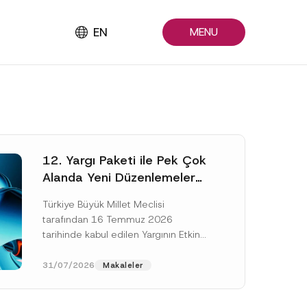
EN
MENU
12. Yargı Paketi ile Pek Çok
Alanda Yeni Düzenlemeler
Yapıldı
Türkiye Büyük Millet Meclisi
tarafından 16 Temmuz 2026
tarihinde kabul edilen Yargının Etkin
ve Verimli İşlemesine Yönelik Bazı
Kanunlarda Değişiklik Yapılmasına
31/07/2026
Makaleler
Dair Kanun...
[Devamını Oku]