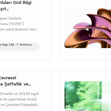
uları Sicil Bilgi
yıt
üne İlişkin Süre
şisel Verilerin
anunu (“KVKK”)
ri sorumlularının Veri
cil Bilgi Sistemi
ıt ve bildirim
e Sayı 161: 7 Temmuz
ilişkin eşikler Kişisel...
ku]
Çevresel
a Şeffaflık ve
zucu Davranışlara
 tarihli ve 33168 sayılı
netmelik’in Yürürlük
’de yayımlanan Enerji
elendi
 ve Çevresel Piyasalarda
 Piyasa Bozucu