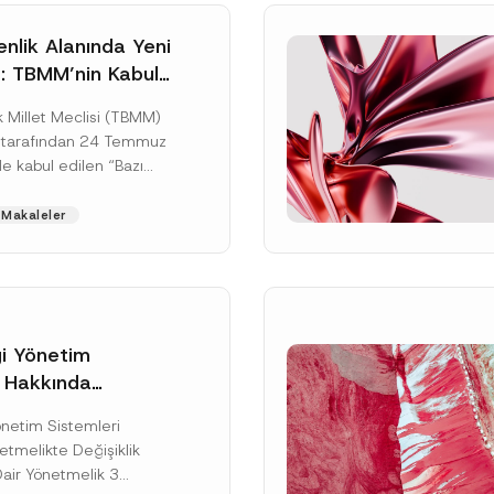
nlik Alanında Yeni
: TBMM’nin Kabul
un Değişikliği
 Millet Meclisi (TBMM)
zete Aşamasında
 tarafından 24 Temmuz
e kabul edilen “Bazı
nun Hükmünde
de Değişiklik
Makaleler
ir...
[Devamını Oku]
gi Yönetim
i Hakkında
kte Değişiklik
Soyad
*
Yönetim Sistemleri
na Dair Yönetmelik
tmelikte Değişiklik
ı
Dair Yönetmelik 3