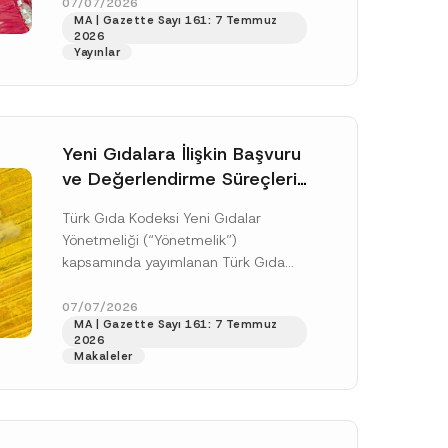
doksan gün sonra yani 9 Ağustos...
07/07/2026
MA | Gazette Sayı 161: 7 Temmuz
[Devamını Oku]
2026
Yayınlar
Yeni Gıdalara İlişkin Başvuru
ve Değerlendirme Süreçleri
Düzenlendi
Türk Gıda Kodeksi Yeni Gıdalar
Yönetmeliği (“Yönetmelik”)
kapsamında yayımlanan Türk Gıda
Kodeksi Yeni Gıdalara İlişkin
Uygulama Tebliği (“Tebliğ”) ile yeni
07/07/2026
.
MA | Gazette Sayı 161: 7 Temmuz
gıdalara ve diğer...
[Devamını Oku]
sine izin veriyorum.
2026
Makaleler