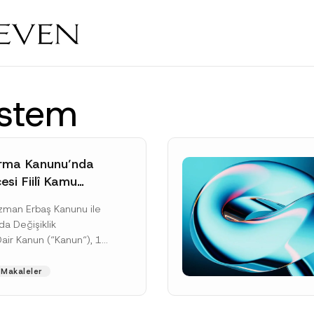
istem
rma Kanunu’nda
si Fiilî Kamu
e İlişkin Yeni
Uzman Erbaş Kanunu ile
rçeve
da Değişiklik
Dair Kanun (“Kanun“), 11
tarihli ve 33307 sayılı
’de yayımlanarak...
Makaleler
ku]