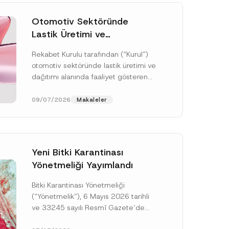
Otomotiv Sektöründe
Lastik Üretimi ve
Dağıtımında Rekabet
Rekabet Kurulu tarafından (“Kurul”)
Soruşturması Sonuçlandı:
otomotiv sektöründe lastik üretimi ve
Toplam 3,6 Milyar TL İdari
dağıtımı alanında faaliyet gösteren
Para Cezasına
çok sayıda teşebbüsün 4054 sayılı
Hükmedilmiştir
Rekabetin Korunması Hakkında
09/07/2026
Makaleler
Kanun’un (“4054...
[Devamını Oku]
Yeni Bitki Karantinası
Yönetmeliği Yayımlandı
Bitki Karantinası Yönetmeliği
(“Yönetmelik”), 6 Mayıs 2026 tarihli
ve 33245 sayılı Resmî Gazete’de
yayımlanmış olup, yayım tarihinden