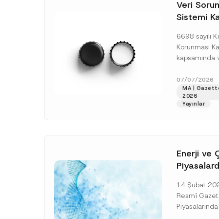
o
y
Veri Soruml
*
t
E
Sistemi Ka
i
-
c
P
Yükümlülüğ
e
o
6698 sayılı Ki
*
s
Uzatımı
t
Korunması K
a
kapsamında ve
Sorumluları Si
(“VERBİS”) kay
07/07/2026
MA | Gazett
yükümlülüğüne 
2026
[Devamını O
Yayınlar
Enerji ve 
Piyasalard
Piyasa Bo
14 Şubat 2026
İlişkin Yö
Resmî Gazete
Tarihi Ert
Piyasalarında
Şeffaflığa ve