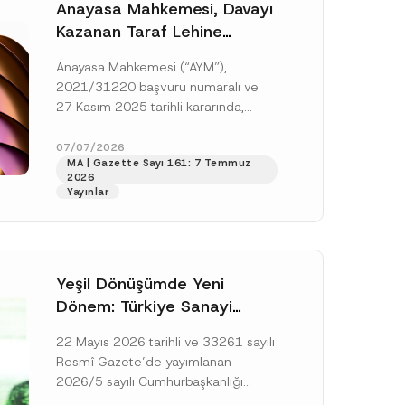
Anayasa Mahkemesi, Davayı
Kazanan Taraf Lehine
Vekâlet Ücretine
Anayasa Mahkemesi (“AYM”),
Hükmedilmemesi Nedeniyle
2021/31220 başvuru numaralı ve
Mahkemeye Erişim Hakkının
27 Kasım 2025 tarihli kararında,
İhlal Edildiğine Karar Verdi
başvurucunun icra emrine yaptığı
itirazın kabul edilerek icranın geri
07/07/2026
MA | Gazette Sayı 161: 7 Temmuz
bırakılmasına karar...
[Devamını Oku]
2026
Yayınlar
Yeşil Dönüşümde Yeni
Dönem: Türkiye Sanayi
Karbonsuzlaşma Yatırım
22 Mayıs 2026 tarihli ve 33261 sayılı
Platformu Oluşturuldu
Resmî Gazete’de yayımlanan
2026/5 sayılı Cumhurbaşkanlığı
Genelgesi (“Genelge”) kapsamında