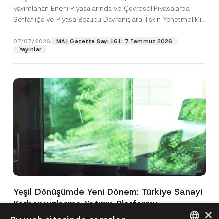
yayımlanan Enerji Piyasalarında ve Çevresel Piyasalarda
Şeffaflığa ve Piyasa Bozucu Davranışlara İlişkin Yönetmelik’in
(“Yönetmelik”)...
[Devamını Oku]
07/07/2026
MA | Gazette Sayı 161: 7 Temmuz 2026
Yayınlar
Yeşil Dönüşümde Yeni Dönem: Türkiye Sanayi
Karbonsuzlaşma Yatırım Platformu
×
Oluşturuldu