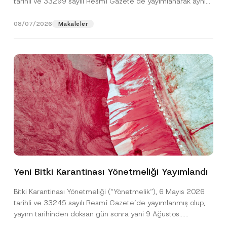
tarihli ve 33299 sayılı Resmî Gazete’de yayımlanarak aynı
gün yürürlüğe...
[Devamını Oku]
08/07/2026
Makaleler
T
Ad
*
e
l
Yeni Bitki Karantinası Yönetmeliği Yayımlandı
e
f
Soyad
*
o
Bitki Karantinası Yönetmeliği (“Yönetmelik”), 6 Mayıs 2026
n
tarihli ve 33245 sayılı Resmî Gazete’de yayımlanmış olup,
A
d
yayım tarihinden doksan gün sonra yani 9 Ağustos...
Firma
F
[Devamını Oku]
i