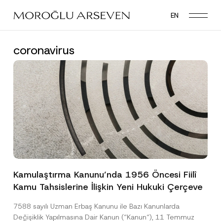
Skip
EN
to
main
content
coronavirus
Kamulaştırma Kanunu’nda 1956 Öncesi Fiilî
Kamu Tahsislerine İlişkin Yeni Hukuki Çerçeve
7588 sayılı Uzman Erbaş Kanunu ile Bazı Kanunlarda
Değişiklik Yapılmasına Dair Kanun (“Kanun“), 11 Temmuz