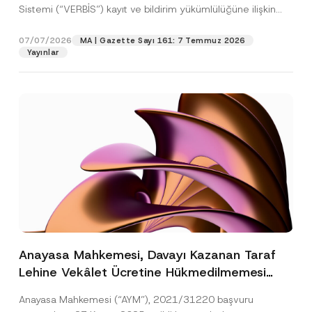
Sistemi (“VERBİS”) kayıt ve bildirim yükümlülüğüne ilişkin
eşikler Kişisel...
[Devamını Oku]
07/07/2026
MA | Gazette Sayı 161: 7 Temmuz 2026
Yayınlar
Anayasa Mahkemesi, Davayı Kazanan Taraf
Lehine Vekâlet Ücretine Hükmedilmemesi
Nedeniyle Mahkemeye Erişim Hakkının İhlal
Anayasa Mahkemesi (“AYM”), 2021/31220 başvuru
Edildiğine Karar Verdi