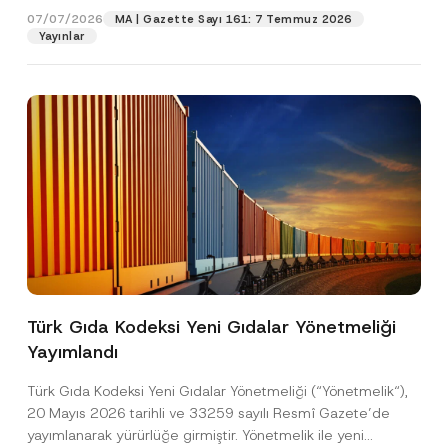
r
07/07/2026
MA | Gazette Sayı 161: 7 Temmuz 2026
m
Yayınlar
Pozisyon
a
E-Posta Adresi
*
Telefon Numarası
*
Konu
*
Türk Gıda Kodeksi Yeni Gıdalar Yönetmeliği
Yayımlandı
Bu iletişim formu aracılığıyla sağlanan kişisel
P
r
verilerle ilgili
aydınlatma metni
ni okudum ve
Türk Gıda Kodeksi Yeni Gıdalar Yönetmeliği (“Yönetmelik“),
i
anladım.
v
20 Mayıs 2026 tarihli ve 33259 sayılı Resmî Gazete’de
Bu iletişim formunu göndererek,
aydınlatma
A
a
yayımlanarak yürürlüğe girmiştir. Yönetmelik ile yeni
p
metni
nde açıklanan şekilde kişisel verilerimin
c