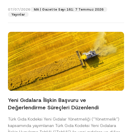
p
işlenmesine izin veriyorum.
y
gıdalara...
[Devamını Oku]
r
N
07/07/2026
o
MA | Gazette Sayı 161: 7 Temmuz 2026
o
GÖNDER
v
Yayınlar
t
e
i
*
c
e
*
Yeni Gıdalara İlişkin Başvuru ve
Değerlendirme Süreçleri Düzenlendi
Türk Gıda Kodeksi Yeni Gıdalar Yönetmeliği (“Yönetmelik”)
kapsamında yayımlanan Türk Gıda Kodeksi Yeni Gıdalara