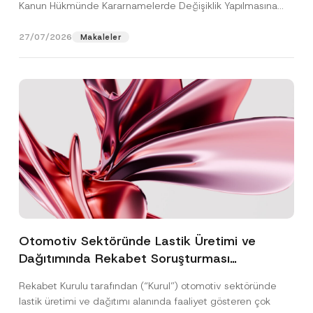
Kanun Hükmünde Kararnamelerde Değişiklik Yapılmasına
Dair...
[Devamını Oku]
27/07/2026
Makaleler
Otomotiv Sektöründe Lastik Üretimi ve
Dağıtımında Rekabet Soruşturması
Sonuçlandı: Toplam 3,6 Milyar TL İdari Para
Rekabet Kurulu tarafından (“Kurul”) otomotiv sektöründe
Cezasına Hükmedilmiştir
lastik üretimi ve dağıtımı alanında faaliyet gösteren çok