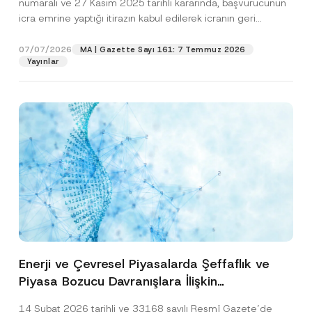
numaralı ve 27 Kasım 2025 tarihli kararında, başvurucunun
icra emrine yaptığı itirazın kabul edilerek icranın geri
bırakılmasına karar...
[Devamını Oku]
07/07/2026
MA | Gazette Sayı 161: 7 Temmuz 2026
Yayınlar
Enerji ve Çevresel Piyasalarda Şeffaflık ve
Piyasa Bozucu Davranışlara İlişkin
Yönetmelik’in Yürürlük Tarihi Ertelendi
14 Şubat 2026 tarihli ve 33168 sayılı Resmî Gazete’de