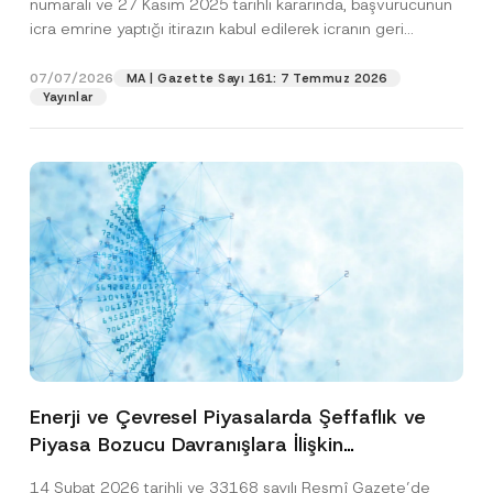
numaralı ve 27 Kasım 2025 tarihli kararında, başvurucunun
icra emrine yaptığı itirazın kabul edilerek icranın geri
bırakılmasına karar...
[Devamını Oku]
07/07/2026
MA | Gazette Sayı 161: 7 Temmuz 2026
Yayınlar
Enerji ve Çevresel Piyasalarda Şeffaflık ve
Piyasa Bozucu Davranışlara İlişkin
Yönetmelik’in Yürürlük Tarihi Ertelendi
14 Şubat 2026 tarihli ve 33168 sayılı Resmî Gazete’de