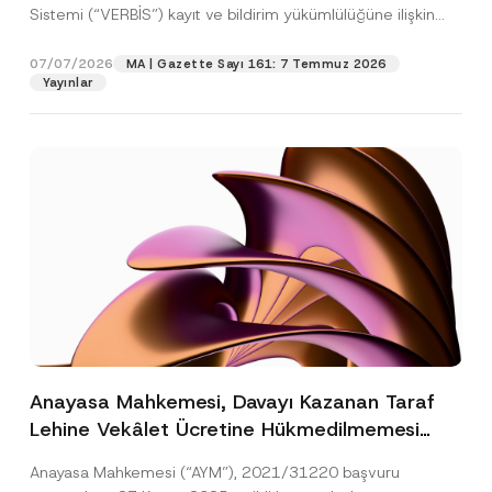
Sistemi (“VERBİS”) kayıt ve bildirim yükümlülüğüne ilişkin
eşikler Kişisel...
[Devamını Oku]
07/07/2026
MA | Gazette Sayı 161: 7 Temmuz 2026
Yayınlar
Anayasa Mahkemesi, Davayı Kazanan Taraf
Lehine Vekâlet Ücretine Hükmedilmemesi
Nedeniyle Mahkemeye Erişim Hakkının İhlal
Anayasa Mahkemesi (“AYM”), 2021/31220 başvuru
Edildiğine Karar Verdi