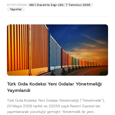
07/07/2026
MA | Gazette Sayı 161: 7 Temmuz 2026
Yayınlar
Pozisyon
E-Posta Adresi
*
Telefon Numarası
*
Konu
*
Türk Gıda Kodeksi Yeni Gıdalar Yönetmeliği
Yayımlandı
Bu iletişim formu aracılığıyla sağlanan kişisel
P
r
verilerle ilgili
aydınlatma metni
ni okudum ve
Türk Gıda Kodeksi Yeni Gıdalar Yönetmeliği (“Yönetmelik“),
i
anladım.
v
20 Mayıs 2026 tarihli ve 33259 sayılı Resmî Gazete’de
Bu iletişim formunu göndererek,
aydınlatma
A
a
yayımlanarak yürürlüğe girmiştir. Yönetmelik ile yeni
p
metni
nde açıklanan şekilde kişisel verilerimin
c