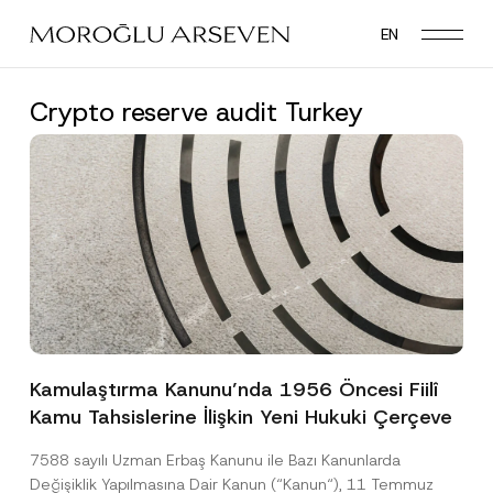
Skip
EN
to
main
content
Crypto reserve audit Turkey
Kamulaştırma Kanunu’nda 1956 Öncesi Fiilî
Kamu Tahsislerine İlişkin Yeni Hukuki Çerçeve
7588 sayılı Uzman Erbaş Kanunu ile Bazı Kanunlarda
Değişiklik Yapılmasına Dair Kanun (“Kanun“), 11 Temmuz