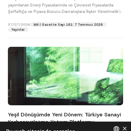
yayımlanan Enerji Piyasalarında ve Çevresel Piyasalarda
Şeffaflığa ve Piyasa Bozucu Davranışlara İlişkin Yönetmelik’in
(“Yönetmelik”)...
[Devamını Oku]
07/07/2026
MA | Gazette Sayı 161: 7 Temmuz 2026
Yayınlar
Yeşil Dönüşümde Yeni Dönem: Türkiye Sanayi
Karbonsuzlaşma Yatırım Platformu
×
Oluşturuldu