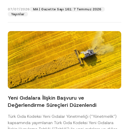
p
işlenmesine izin veriyorum.
y
gıdalara...
[Devamını Oku]
r
N
07/07/2026
o
MA | Gazette Sayı 161: 7 Temmuz 2026
o
GÖNDER
v
Yayınlar
t
e
i
*
c
e
*
Yeni Gıdalara İlişkin Başvuru ve
Değerlendirme Süreçleri Düzenlendi
Türk Gıda Kodeksi Yeni Gıdalar Yönetmeliği (“Yönetmelik”)
kapsamında yayımlanan Türk Gıda Kodeksi Yeni Gıdalara