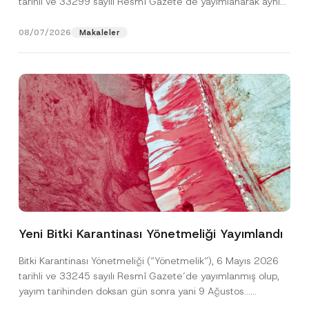
tarihli ve 33299 sayılı Resmî Gazete’de yayımlanarak aynı
gün yürürlüğe...
[Devamını Oku]
08/07/2026
Makaleler
F
Ad
*
i
r
Yeni Bitki Karantinası Yönetmeliği Yayımlandı
m
a
Soyad
*
*
Bitki Karantinası Yönetmeliği (“Yönetmelik”), 6 Mayıs 2026
F
tarihli ve 33245 sayılı Resmî Gazete’de yayımlanmış olup,
i
r
yayım tarihinden doksan gün sonra yani 9 Ağustos...
Firma
m
[Devamını Oku]
a