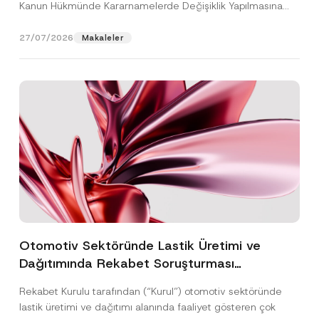
Kanun Hükmünde Kararnamelerde Değişiklik Yapılmasına
Dair...
[Devamını Oku]
27/07/2026
Makaleler
Otomotiv Sektöründe Lastik Üretimi ve
Dağıtımında Rekabet Soruşturması
Sonuçlandı: Toplam 3,6 Milyar TL İdari Para
Rekabet Kurulu tarafından (“Kurul”) otomotiv sektöründe
Cezasına Hükmedilmiştir
lastik üretimi ve dağıtımı alanında faaliyet gösteren çok