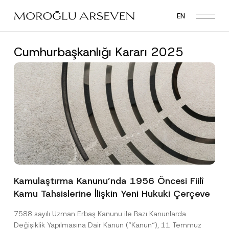
Skip
EN
to
main
content
Cumhurbaşkanlığı Kararı 2025
Kamulaştırma Kanunu’nda 1956 Öncesi Fiilî
Kamu Tahsislerine İlişkin Yeni Hukuki Çerçeve
7588 sayılı Uzman Erbaş Kanunu ile Bazı Kanunlarda
Değişiklik Yapılmasına Dair Kanun (“Kanun“), 11 Temmuz