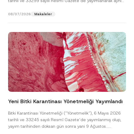
tarihli ve 33299 sayılı Resmî Gazete’de yayımlanarak aynı
gün yürürlüğe...
[Devamını Oku]
08/07/2026
Makaleler
P
Ad
*
r
i
Yeni Bitki Karantinası Yönetmeliği Yayımlandı
v
a
Soyad
*
c
Bitki Karantinası Yönetmeliği (“Yönetmelik”), 6 Mayıs 2026
y
tarihli ve 33245 sayılı Resmî Gazete’de yayımlanmış olup,
*
*
yayım tarihinden doksan gün sonra yani 9 Ağustos...
Firma
[Devamını Oku]