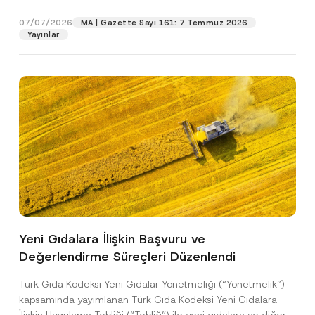
p
işlenmesine izin veriyorum.
y
gıdalara...
[Devamını Oku]
r
N
07/07/2026
o
MA | Gazette Sayı 161: 7 Temmuz 2026
o
GÖNDER
v
Yayınlar
t
e
i
*
c
e
*
Yeni Gıdalara İlişkin Başvuru ve
Değerlendirme Süreçleri Düzenlendi
Türk Gıda Kodeksi Yeni Gıdalar Yönetmeliği (“Yönetmelik”)
kapsamında yayımlanan Türk Gıda Kodeksi Yeni Gıdalara