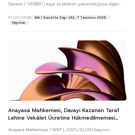
Sistemi (“VERBİS”) kayıt ve bildirim yükümlülüğüne ilişkin
eşikler Kişisel...
[Devamını Oku]
07/07/2026
MA | Gazette Sayı 161: 7 Temmuz 2026
Yayınlar
Anayasa Mahkemesi, Davayı Kazanan Taraf
Lehine Vekâlet Ücretine Hükmedilmemesi
Nedeniyle Mahkemeye Erişim Hakkının İhlal
Anayasa Mahkemesi (“AYM”), 2021/31220 başvuru
Edildiğine Karar Verdi