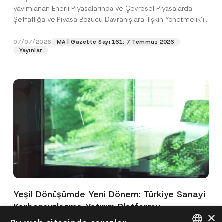
yayımlanan Enerji Piyasalarında ve Çevresel Piyasalarda
Şeffaflığa ve Piyasa Bozucu Davranışlara İlişkin Yönetmelik’in
(“Yönetmelik”)...
[Devamını Oku]
07/07/2026
MA | Gazette Sayı 161: 7 Temmuz 2026
Yayınlar
Yeşil Dönüşümde Yeni Dönem: Türkiye Sanayi
Karbonsuzlaşma Yatırım Platformu
×
Oluşturuldu