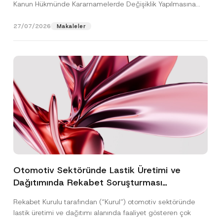
Kanun Hükmünde Kararnamelerde Değişiklik Yapılmasına
Dair...
[Devamını Oku]
27/07/2026
Makaleler
Otomotiv Sektöründe Lastik Üretimi ve
Dağıtımında Rekabet Soruşturması
Sonuçlandı: Toplam 3,6 Milyar TL İdari Para
Rekabet Kurulu tarafından (“Kurul”) otomotiv sektöründe
Cezasına Hükmedilmiştir
lastik üretimi ve dağıtımı alanında faaliyet gösteren çok