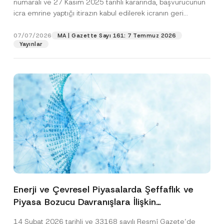
numaralı ve 27 Kasım 2025 tarihli kararında, başvurucunun
icra emrine yaptığı itirazın kabul edilerek icranın geri
bırakılmasına karar...
[Devamını Oku]
07/07/2026
MA | Gazette Sayı 161: 7 Temmuz 2026
Yayınlar
Enerji ve Çevresel Piyasalarda Şeffaflık ve
Piyasa Bozucu Davranışlara İlişkin
Yönetmelik’in Yürürlük Tarihi Ertelendi
14 Şubat 2026 tarihli ve 33168 sayılı Resmî Gazete’de