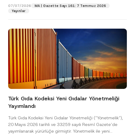
07/07/2026
MA | Gazette Sayı 161: 7 Temmuz 2026
Yayınlar
Pozisyon
E-Posta Adresi
*
Telefon Numarası
*
Konu
*
Türk Gıda Kodeksi Yeni Gıdalar Yönetmeliği
Yayımlandı
Bu iletişim formu aracılığıyla sağlanan kişisel
P
r
verilerle ilgili
aydınlatma metni
ni okudum ve
Türk Gıda Kodeksi Yeni Gıdalar Yönetmeliği (“Yönetmelik“),
i
anladım.
v
20 Mayıs 2026 tarihli ve 33259 sayılı Resmî Gazete’de
Bu iletişim formunu göndererek,
aydınlatma
A
a
yayımlanarak yürürlüğe girmiştir. Yönetmelik ile yeni
p
metni
nde açıklanan şekilde kişisel verilerimin
c