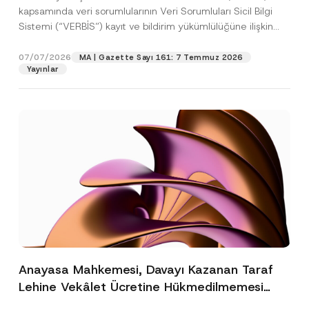
kapsamında veri sorumlularının Veri Sorumluları Sicil Bilgi
Sistemi (“VERBİS”) kayıt ve bildirim yükümlülüğüne ilişkin
eşikler Kişisel...
[Devamını Oku]
07/07/2026
MA | Gazette Sayı 161: 7 Temmuz 2026
Yayınlar
Anayasa Mahkemesi, Davayı Kazanan Taraf
Lehine Vekâlet Ücretine Hükmedilmemesi
Nedeniyle Mahkemeye Erişim Hakkının İhlal