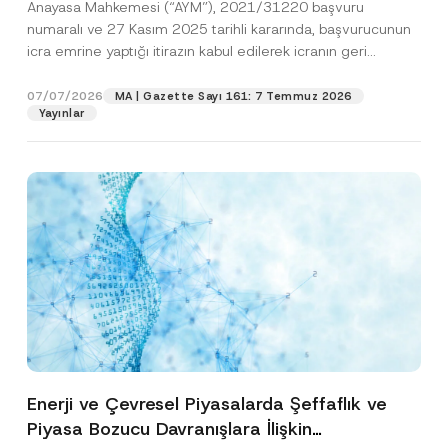
Anayasa Mahkemesi (“AYM”), 2021/31220 başvuru
Edildiğine Karar Verdi
numaralı ve 27 Kasım 2025 tarihli kararında, başvurucunun
icra emrine yaptığı itirazın kabul edilerek icranın geri
bırakılmasına karar...
[Devamını Oku]
07/07/2026
MA | Gazette Sayı 161: 7 Temmuz 2026
Yayınlar
Enerji ve Çevresel Piyasalarda Şeffaflık ve
Piyasa Bozucu Davranışlara İlişkin