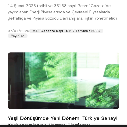
Yönetmelik’in Yürürlük Tarihi Ertelendi
14 Şubat 2026 tarihli ve 33168 sayılı Resmî Gazete’de
yayımlanan Enerji Piyasalarında ve Çevresel Piyasalarda
Şeffaflığa ve Piyasa Bozucu Davranışlara İlişkin Yönetmelik’in
(“Yönetmelik”)...
[Devamını Oku]
07/07/2026
MA | Gazette Sayı 161: 7 Temmuz 2026
Yayınlar
Yeşil Dönüşümde Yeni Dönem: Türkiye Sanayi
Karbonsuzlaşma Yatırım Platformu