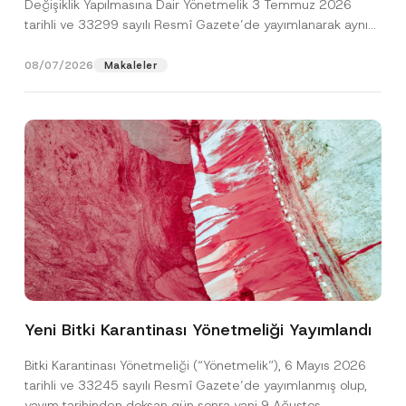
Değişiklik Yapılmasına Dair Yönetmelik 3 Temmuz 2026
tarihli ve 33299 sayılı Resmî Gazete’de yayımlanarak aynı
gün yürürlüğe...
[Devamını Oku]
08/07/2026
Makaleler
K
Ad
*
o
n
u
Yeni Bitki Karantinası Yönetmeliği Yayımlandı
T
Soyad
*
e
l
Bitki Karantinası Yönetmeliği (“Yönetmelik”), 6 Mayıs 2026
e
tarihli ve 33245 sayılı Resmî Gazete’de yayımlanmış olup,
f
Firma
o
yayım tarihinden doksan gün sonra yani 9 Ağustos...