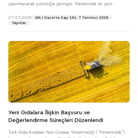
c
yayımlanarak yürürlüğe girmiştir. Yönetmelik ile yeni
p
işlenmesine izin veriyorum.
y
r
gıdalara...
[Devamını Oku]
N
o
o
07/07/2026
MA | Gazette Sayı 161: 7 Temmuz 2026
GÖNDER
v
t
Yayınlar
e
i
*
c
e
*
Yeni Gıdalara İlişkin Başvuru ve
Değerlendirme Süreçleri Düzenlendi
Türk Gıda Kodeksi Yeni Gıdalar Yönetmeliği (“Yönetmelik”)