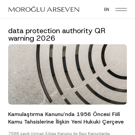
Skip
EN
to
main
content
data protection authority QR
warning 2026
Kamulaştırma Kanunu’nda 1956 Öncesi Fiilî
Kamu Tahsislerine İlişkin Yeni Hukuki Çerçeve
7588 sayılı Uzman Erbaş Kanunu ile Bazı Kanunlarda