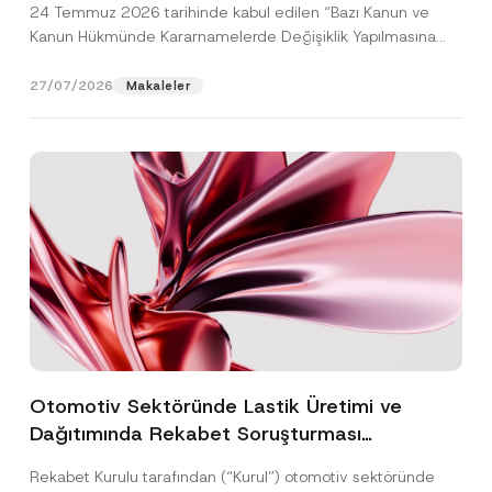
24 Temmuz 2026 tarihinde kabul edilen “Bazı Kanun ve
Kanun Hükmünde Kararnamelerde Değişiklik Yapılmasına
Dair...
[Devamını Oku]
27/07/2026
Makaleler
Otomotiv Sektöründe Lastik Üretimi ve
Dağıtımında Rekabet Soruşturması
Sonuçlandı: Toplam 3,6 Milyar TL İdari Para
Rekabet Kurulu tarafından (“Kurul”) otomotiv sektöründe
Cezasına Hükmedilmiştir