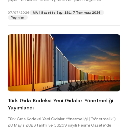
n
[Devamını Oku]
*
07/07/2026
MA | Gazette Sayı 161: 7 Temmuz 2026
Pozisyon
Yayınlar
E-Posta Adresi
*
Telefon Numarası
*
Konu
*
Türk Gıda Kodeksi Yeni Gıdalar Yönetmeliği
Yayımlandı
Bu iletişim formu aracılığıyla sağlanan kişisel
P
r
verilerle ilgili
aydınlatma metni
ni okudum ve
i
anladım.
Türk Gıda Kodeksi Yeni Gıdalar Yönetmeliği (“Yönetmelik“),
v
Bu iletişim formunu göndererek,
aydınlatma
A
20 Mayıs 2026 tarihli ve 33259 sayılı Resmî Gazete’de
a
p
metni
nde açıklanan şekilde kişisel verilerimin