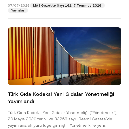
e
07/07/2026
MA | Gazette Sayı 161: 7 Temmuz 2026
f
Yayınlar
Pozisyon
o
n
E-Posta Adresi
*
Telefon Numarası
*
Konu
*
Türk Gıda Kodeksi Yeni Gıdalar Yönetmeliği
Yayımlandı
Bu iletişim formu aracılığıyla sağlanan kişisel
P
r
verilerle ilgili
aydınlatma metni
ni okudum ve
Türk Gıda Kodeksi Yeni Gıdalar Yönetmeliği (“Yönetmelik“),
i
anladım.
v
20 Mayıs 2026 tarihli ve 33259 sayılı Resmî Gazete’de
Bu iletişim formunu göndererek,
aydınlatma
A
a
yayımlanarak yürürlüğe girmiştir. Yönetmelik ile yeni
p
metni
nde açıklanan şekilde kişisel verilerimin
c