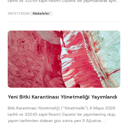
tarihli ve 33299 sayılı Resmî Gazete’de yayımlanarak aynı
gün yürürlüğe...
[Devamını Oku]
08/07/2026
Makaleler
T
Ad
*
e
l
Yeni Bitki Karantinası Yönetmeliği Yayımlandı
e
f
Soyad
*
o
Bitki Karantinası Yönetmeliği (“Yönetmelik”), 6 Mayıs 2026
n
tarihli ve 33245 sayılı Resmî Gazete’de yayımlanmış olup,
*
T
yayım tarihinden doksan gün sonra yani 9 Ağustos...
Firma
e
[Devamını Oku]
l