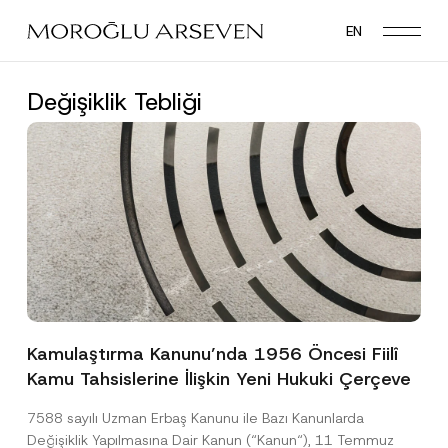
Skip
EN
to
main
content
Değişiklik Tebliği
Kamulaştırma Kanunu’nda 1956 Öncesi Fiilî
Kamu Tahsislerine İlişkin Yeni Hukuki Çerçeve
7588 sayılı Uzman Erbaş Kanunu ile Bazı Kanunlarda
Değişiklik Yapılmasına Dair Kanun (“Kanun“), 11 Temmuz