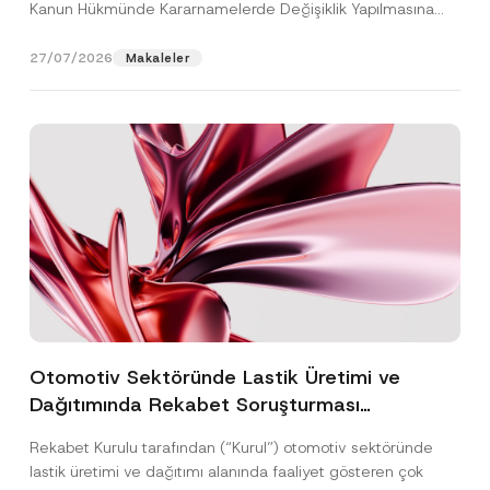
Kanun Hükmünde Kararnamelerde Değişiklik Yapılmasına
Dair...
[Devamını Oku]
27/07/2026
Makaleler
Otomotiv Sektöründe Lastik Üretimi ve
Dağıtımında Rekabet Soruşturması
Sonuçlandı: Toplam 3,6 Milyar TL İdari Para
Rekabet Kurulu tarafından (“Kurul”) otomotiv sektöründe
Cezasına Hükmedilmiştir
lastik üretimi ve dağıtımı alanında faaliyet gösteren çok