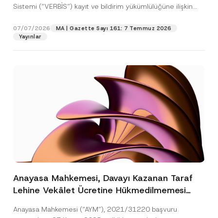
Sistemi (“VERBİS”) kayıt ve bildirim yükümlülüğüne ilişkin
eşikler Kişisel...
[Devamını Oku]
07/07/2026
MA | Gazette Sayı 161: 7 Temmuz 2026
Yayınlar
Anayasa Mahkemesi, Davayı Kazanan Taraf
Lehine Vekâlet Ücretine Hükmedilmemesi
Nedeniyle Mahkemeye Erişim Hakkının İhlal
Anayasa Mahkemesi (“AYM”), 2021/31220 başvuru
Edildiğine Karar Verdi