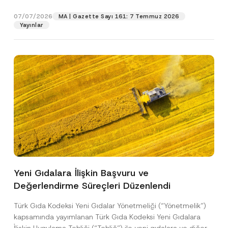
p
işlenmesine izin veriyorum.
y
gıdalara...
[Devamını Oku]
r
N
07/07/2026
o
MA | Gazette Sayı 161: 7 Temmuz 2026
o
GÖNDER
v
Yayınlar
t
e
i
*
c
e
*
Yeni Gıdalara İlişkin Başvuru ve
Değerlendirme Süreçleri Düzenlendi
Türk Gıda Kodeksi Yeni Gıdalar Yönetmeliği (“Yönetmelik”)
kapsamında yayımlanan Türk Gıda Kodeksi Yeni Gıdalara