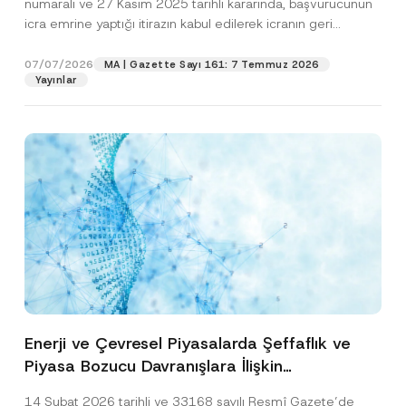
numaralı ve 27 Kasım 2025 tarihli kararında, başvurucunun
icra emrine yaptığı itirazın kabul edilerek icranın geri
bırakılmasına karar...
[Devamını Oku]
07/07/2026
MA | Gazette Sayı 161: 7 Temmuz 2026
Yayınlar
Enerji ve Çevresel Piyasalarda Şeffaflık ve
Piyasa Bozucu Davranışlara İlişkin
Yönetmelik’in Yürürlük Tarihi Ertelendi
14 Şubat 2026 tarihli ve 33168 sayılı Resmî Gazete’de