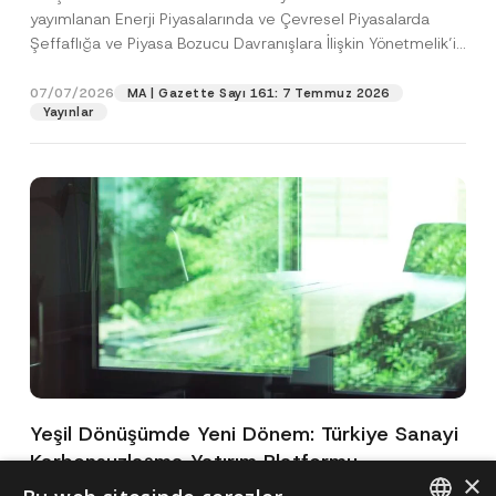
yayımlanan Enerji Piyasalarında ve Çevresel Piyasalarda
Şeffaflığa ve Piyasa Bozucu Davranışlara İlişkin Yönetmelik’in
(“Yönetmelik”)...
[Devamını Oku]
07/07/2026
MA | Gazette Sayı 161: 7 Temmuz 2026
Yayınlar
Yeşil Dönüşümde Yeni Dönem: Türkiye Sanayi
Karbonsuzlaşma Yatırım Platformu
×
Oluşturuldu