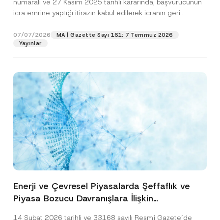
numaralı ve 27 Kasım 2025 tarihli kararında, başvurucunun
icra emrine yaptığı itirazın kabul edilerek icranın geri
bırakılmasına karar...
[Devamını Oku]
07/07/2026
MA | Gazette Sayı 161: 7 Temmuz 2026
Yayınlar
Enerji ve Çevresel Piyasalarda Şeffaflık ve
Piyasa Bozucu Davranışlara İlişkin
Yönetmelik’in Yürürlük Tarihi Ertelendi
14 Şubat 2026 tarihli ve 33168 sayılı Resmî Gazete’de