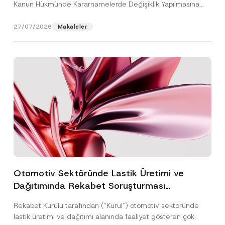
Kanun Hükmünde Kararnamelerde Değişiklik Yapılmasına
Dair...
[Devamını Oku]
27/07/2026
Makaleler
Otomotiv Sektöründe Lastik Üretimi ve
Dağıtımında Rekabet Soruşturması
Sonuçlandı: Toplam 3,6 Milyar TL İdari Para
Rekabet Kurulu tarafından (“Kurul”) otomotiv sektöründe
Cezasına Hükmedilmiştir
lastik üretimi ve dağıtımı alanında faaliyet gösteren çok