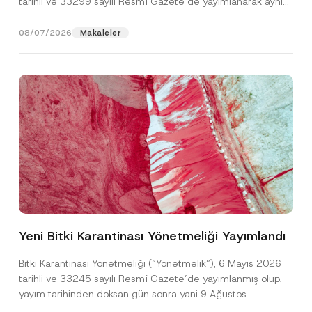
tarihli ve 33299 sayılı Resmî Gazete’de yayımlanarak aynı
gün yürürlüğe...
[Devamını Oku]
08/07/2026
Makaleler
*
Ad
*
A
p
Yeni Bitki Karantinası Yönetmeliği Yayımlandı
p
r
Soyad
*
o
Bitki Karantinası Yönetmeliği (“Yönetmelik”), 6 Mayıs 2026
v
tarihli ve 33245 sayılı Resmî Gazete’de yayımlanmış olup,
e
F
yayım tarihinden doksan gün sonra yani 9 Ağustos...
Firma
i
[Devamını Oku]
r