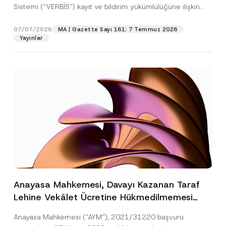
Sistemi (“VERBİS”) kayıt ve bildirim yükümlülüğüne ilişkin
eşikler Kişisel...
[Devamını Oku]
07/07/2026
MA | Gazette Sayı 161: 7 Temmuz 2026
Yayınlar
Anayasa Mahkemesi, Davayı Kazanan Taraf
Lehine Vekâlet Ücretine Hükmedilmemesi
Nedeniyle Mahkemeye Erişim Hakkının İhlal
Anayasa Mahkemesi (“AYM”), 2021/31220 başvuru
Edildiğine Karar Verdi