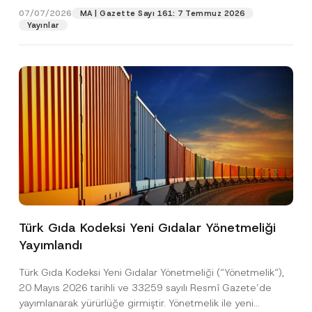
m
07/07/2026
MA | Gazette Sayı 161: 7 Temmuz 2026
a
Yayınlar
Pozisyon
E-Posta Adresi
*
Telefon Numarası
*
Konu
*
Türk Gıda Kodeksi Yeni Gıdalar Yönetmeliği
Yayımlandı
Bu iletişim formu aracılığıyla sağlanan kişisel
P
r
verilerle ilgili
aydınlatma metni
ni okudum ve
Türk Gıda Kodeksi Yeni Gıdalar Yönetmeliği (“Yönetmelik“),
i
anladım.
v
20 Mayıs 2026 tarihli ve 33259 sayılı Resmî Gazete’de
Bu iletişim formunu göndererek,
aydınlatma
A
a
yayımlanarak yürürlüğe girmiştir. Yönetmelik ile yeni
p
metni
nde açıklanan şekilde kişisel verilerimin
c