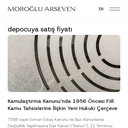
Skip
EN
to
main
content
depocuya satış fiyatı
Kamulaştırma Kanunu’nda 1956 Öncesi Fiilî
Kamu Tahsislerine İlişkin Yeni Hukuki Çerçeve
7588 sayılı Uzman Erbaş Kanunu ile Bazı Kanunlarda
Değişiklik Yapılmasına Dair Kanun (“Kanun“), 11 Temmuz