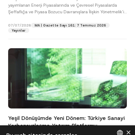
yayımlanan Enerji Piyasalarında ve Çevresel Piyasalarda
Şeffaflığa ve Piyasa Bozucu Davranışlara İlişkin Yönetmelik’in
(“Yönetmelik”)...
[Devamını Oku]
07/07/2026
MA | Gazette Sayı 161: 7 Temmuz 2026
Yayınlar
Yeşil Dönüşümde Yeni Dönem: Türkiye Sanayi
Karbonsuzlaşma Yatırım Platformu
×
Oluşturuldu