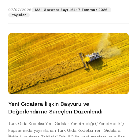
p
işlenmesine izin veriyorum.
y
gıdalara...
[Devamını Oku]
r
N
07/07/2026
o
MA | Gazette Sayı 161: 7 Temmuz 2026
o
GÖNDER
v
Yayınlar
t
e
i
*
c
e
*
Yeni Gıdalara İlişkin Başvuru ve
Değerlendirme Süreçleri Düzenlendi
Türk Gıda Kodeksi Yeni Gıdalar Yönetmeliği (“Yönetmelik”)
kapsamında yayımlanan Türk Gıda Kodeksi Yeni Gıdalara